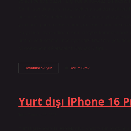
sona inceleyip düzenli biçimde sunuyoruz. Bir ekonomin
Sınırlı kaynaklarla, sınırsız istekler arasında nasıl te
önem taşır. “Animeler Japon mu?” sorusu, yüzeyde kült
yanıtlandığında mikroekonomi, makroekonomi ve davra
Bu yazıda, piyasa dinamikleri, bireysel karar mekanizm
üretimi ve tüketimini inceleyeceğiz; fırsat maliyeti, de
Mikroekonomik Perspektif: Kaynak Kıtlığı…
Animeler
Devamını okuyun
Yorum Bırak
Japon
mu
?
Yurt dışı iPhone 16 
Tarih: Temmuz 29, 2026
Yurt Dışı iPhone 16 Pro Max Ne Kadar? Bir Telefonun F