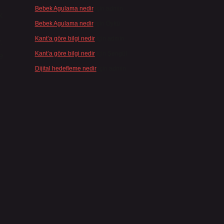
Bebek Agulama nedir
için
admin
k
Bebek Agulama nedir
için
Öykü
Kant’a göre bilgi nedir
için
admin
.
Kant’a göre bilgi nedir
için
Şengül
e
Dijital hedefleme nedir
için
admin