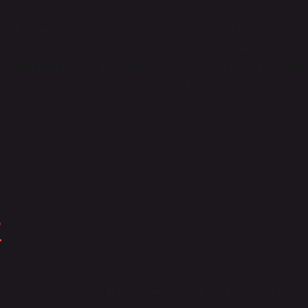
inmeyen yönleri Son dönemde özellikle müzik dünyasını takip
n Etil kimin oğlu?” oldu. Bir sanatçının hayatı araştırılırken
ği ortam ve onu bugün olduğu kişiye dönüştüren geçmişi yer alıyor
i düşünüyorum: “Bu insanın arkasında nasıl bir hikâye var, onu
e gördüğümüz birkaç dakikalık performansın arkasında yıllar
?
da Saglikhabercisi olarak Animeler Japon mu konusunu başta