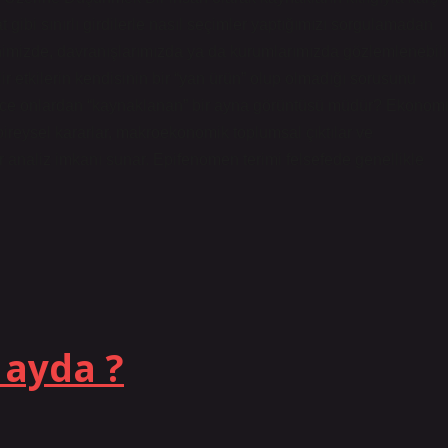
gibi sınırlı girdilerle nasıl seçimler yaptığımızı sorgulamadan
hnimizde, davranışlarımızda ya da kurumlarımızda gözlemlenebili
ir etkilerin kendisinin bir “yan ürün” olup olmadığı sorusunu
adece onlardan “kaynaklanan” bir ayna görüntüsü müdür? Ekonom
ireysel kararlar, makroekonomik toplumsal çıktılar ve
analiz imkanı sunar. Epifenomen terimi felsefede genellikle
 ayda ?