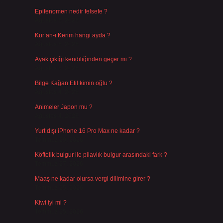
.
Epifenomen nedir felsefe ?
Ağustos 6, 2026
Kur’an-ı Kerim hangi ayda ?
Ağustos 6, 2026
Ayak çıkığı kendiliğinden geçer mi ?
Ağustos 5, 2026
Bilge Kağan Etil kimin oğlu ?
Ağustos 4, 2026
Animeler Japon mu ?
Ağustos 4, 2026
Yurt dışı iPhone 16 Pro Max ne kadar ?
Temmuz 29, 2026
Köftelik bulgur ile pilavlık bulgur arasındaki fark ?
Temmuz 27, 2026
Maaş ne kadar olursa vergi dilimine girer ?
Temmuz 25, 2026
Kiwi iyi mi ?
Temmuz 25, 2026