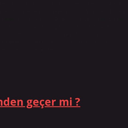
erim hangi ayda” konusunu tüm yönleriyle ele alıyoruz. Kur’an-
kesiştiği ay Ankara’da yaşayan 28 yaşında biri olarak hayatın
nimde ayrı bir yeri oluyor. Teknoloji, kariyer planları, gelecek
 daha büyük anlamlara bakma ihtiyacı hissediyorum. Bu
su geliyor. Çünkü bu soru sadece bir takvim bilgisini
la, zamanla ve kendi hayat yolculuğuyla kurduğu bağı
lmeye başlandığı ay Ramazan…
inden geçer mi ?