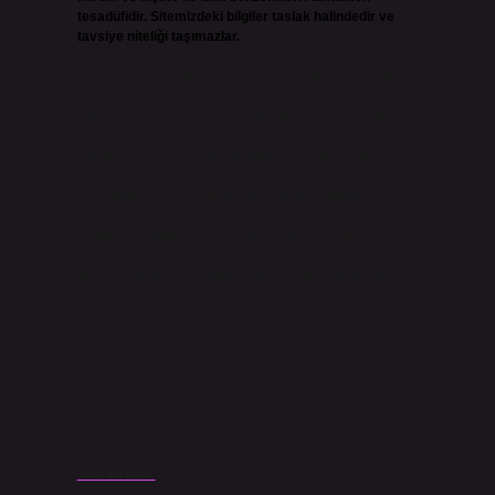
ı
tesadüfidir. Sitemizdeki bilgiler taslak halindedir ve
tavsiye niteliği taşımazlar.
Sitemiz, 5651 Sayılı Kanun gereğince Bilgi Teknolojileri
ve İletişim Kurumu (BTK) tarafından onaylanmış bir Yer
Sağlayıcı olarak hizmet vermektedir. Bu nedenle, sitedeki
içerikleri proaktif olarak denetleme veya araştırma
yükümlülüğümüz bulunmamaktadır. Ancak, üyelerimiz
yazdıkları içeriklerin sorumluluğunu taşımakta olup, siteye
üye olarak bu sorumluluğu kabul etmiş sayılırlar.
Hukuka ve yasal düzenlemelere aykırı olduğunu
düşündüğünüz içerikleri,
backlinkpanelicomtr@gmail.com
adresine bildirmeniz halinde, ilgili içerikler yasal süre
içerisinde sitemizden kaldırılacaktır.
Son Yazılar