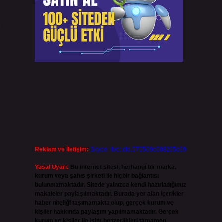
r
i
Reklam ve İletişim:
Skype: live:.cid.575569c608265c69
Yasal Uyarı:
Bu internet sitesi, herhangi bir marka,
kurum veya şahıs şirketi ile hiçbir bağlantısı
bulunmamaktadır. Sitede yalnızca kendi hazırladığımız
makaleler paylaşılmaktadır. Burada yer alan içerikler
haber niteliği taşımamakta olup, gerçek kurum ve
kişiler hakkında paylaşım yapılmamaktadır. Gerçek
kurum ve kişiler ile isim benzerlikleri tamamen