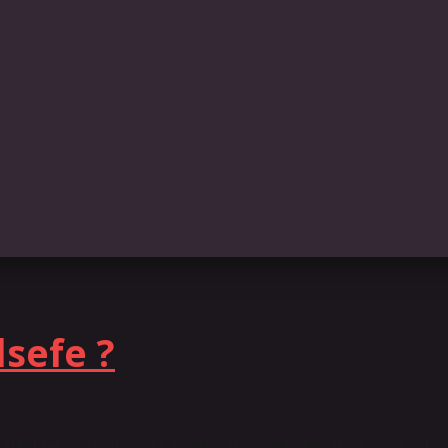
sefe ?
Üzerine Düşünmek Bir insan olarak kaynakların kıtlığıyla karşı