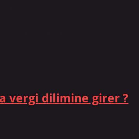
aklımda sadece bir “tane tane pilav” ya da “köfteye şekil veren
ulgur ile pilavlık bulgur arasında ciddi farklar var. Öncelikle
” Her sabah ofise giderken, akşamları mutfakta yemek yaparke
k ama önemli bir ayrım varmış. Köftelik Bulgur Nedir? Köftelik
pımında kullanılan, iri taneli bir…
 vergi dilimine girer ?
k Bir Okuma İnsanların gelirleri, yalnızca ekonomik bir veri
hangi emeğin nasıl değerlendirildiğini ve kimlerin hangi yaşam