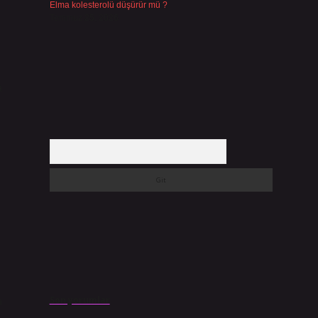
Elma kolesterolü düşürür mü ?
Temmuz 25, 2026
.
a
Arama
Son yorumlar
n