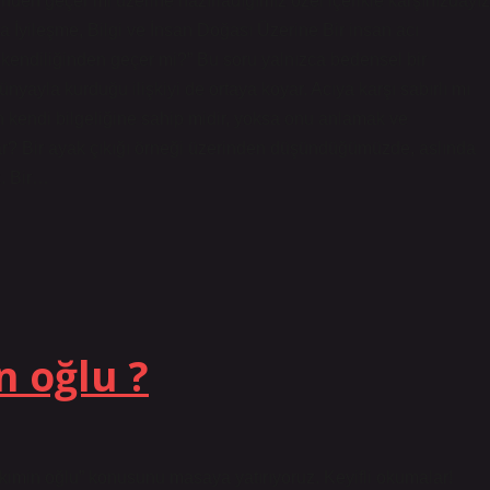
nden geçer mi üzerine hazırladığımız özel içerikle karşınızdayız
a İyileşme, Bilgi ve İnsan Doğası Üzerine Bir insan acı
u kendiliğinden geçer mi?” Bu soru yalnızca bedensel bir
yayla kurduğu ilişkiyi de ortaya koyar. Acıya karşı sabırlı mı
kendi bilgeliğine sahip midir, yoksa onu anlamak ve
duyar? Bir ayak çıkığı örneği üzerinden düşündüğümüzde, aslında
z. Bir…
n oğlu ?
 kimin oğlu” konusunu masaya yatırıyoruz. Keyifli okumalar!