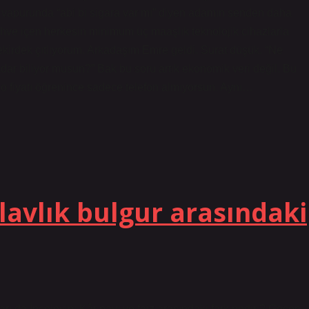
a vapurunda “abi bi sigara var mı” diyen adamın senden daha
hve içen herkesin minimum üç maaşlık teknolojik cihazlarla
irdek çıtlıyorum. Arkadaşım Emre geldi. Surat düşük. “Ne
dar biliyor musun?” Bak bu soru artık ekonomik veri değil. Bu
en o fiyatı öğrenince sadece telefon almıyorsun. Aynı…
ilavlık bulgur arasındaki
arı da İnceleyin: Kâr payı ve faiz arasındaki fark nedir ? Geçen