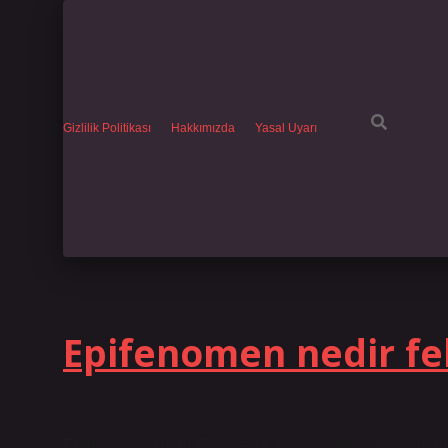
Gizlilik Politikası
Hakkımızda
Yasal Uyarı
Enerji
Epifenomen nedir fel
Dolu
Tarih: Ağustos 6, 2026
Epifenomen Nedir Felsefe? Kaynak Kıtlığı ve Seçimler 