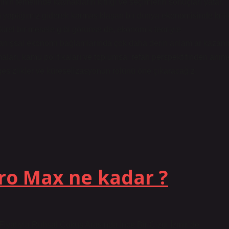
in temelinde kaynakların kıtlığı ve seçimlerin sonuçları yatar.
rcih yaptığımız giderek karmaşıklaşan bir dünya ekonomisinde kriti
ürel bir mesele gibi görünse de, ekonomik teoriyle
nışsal ekonomi bağlamlarında çok daha derin anlamlar kazanır
aları, kamu politikaları ve toplumsal refah perspektifinden anim
ngesizlikler ve küreselizasyonun rolünü öne çıkaracağız.
Pro Max ne kadar ?
iyatıyla Ruhsal Çöküş Arasında İnce Bir Çizgi İzmir’de