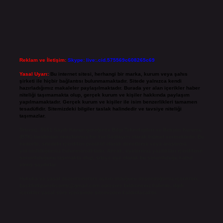
Reklam ve İletişim:
Skype: live:.cid.575569c608265c69
Yasal Uyarı:
Bu internet sitesi, herhangi bir marka, kurum veya şahıs
şirketi ile hiçbir bağlantısı bulunmamaktadır. Sitede yalnızca kendi
hazırladığımız makaleler paylaşılmaktadır. Burada yer alan içerikler haber
niteliği taşımamakta olup, gerçek kurum ve kişiler hakkında paylaşım
yapılmamaktadır. Gerçek kurum ve kişiler ile isim benzerlikleri tamamen
tesadüfidir. Sitemizdeki bilgiler taslak halindedir ve tavsiye niteliği
taşımazlar.
Sitemiz, 5651 Sayılı Kanun gereğince Bilgi Teknolojileri ve İletişim Kurumu
(BTK) tarafından onaylanmış bir Yer Sağlayıcı olarak hizmet vermektedir. Bu
nedenle, sitedeki içerikleri proaktif olarak denetleme veya araştırma
yükümlülüğümüz bulunmamaktadır. Ancak, üyelerimiz yazdıkları içeriklerin
sorumluluğunu taşımakta olup, siteye üye olarak bu sorumluluğu kabul
etmiş sayılırlar.
Hukuka ve yasal düzenlemelere aykırı olduğunu düşündüğünüz içerikleri,
backlinkpanelicomtr@gmail.com
adresine bildirmeniz halinde, ilgili
içerikler yasal süre içerisinde sitemizden kaldırılacaktır.