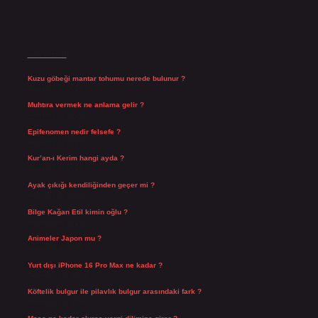
Son Yazılar
Kuzu göbeği mantar tohumu nerede bulunur ?
Ağustos 8, 2026
Muhtıra vermek ne anlama gelir ?
Ağustos 7, 2026
Epifenomen nedir felsefe ?
Ağustos 6, 2026
Kur’an-ı Kerim hangi ayda ?
Ağustos 6, 2026
Ayak çıkığı kendiliğinden geçer mi ?
Ağustos 5, 2026
Bilge Kağan Etil kimin oğlu ?
Ağustos 4, 2026
Animeler Japon mu ?
Ağustos 4, 2026
Yurt dışı iPhone 16 Pro Max ne kadar ?
Temmuz 29, 2026
Köftelik bulgur ile pilavlık bulgur arasındaki fark ?
Temmuz 27, 2026