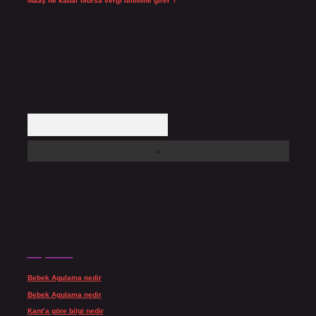
Maaş ne kadar olursa vergi dilimine girer ?
Temmuz 25, 2026
Arama
Son yorumlar
Bebek Agulama nedir
için
admin
Bebek Agulama nedir
için
Öykü
Kant’a göre bilgi nedir
için
admin