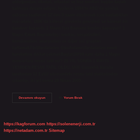
olduğundan, ilkokul, ortaokul ve lise sınıfları bugün kapalı
kalmaya devam ediyor. İşçilerin 1884’te ABD’de günlük
çalışma saatlerini 12’den 8 saate düşürmek için başlattıkları
mücadele, 1886’da kitlesel grevlerle genişledi ve küresel bir
karakter kazandı. 1 Mayıs İşçi Bayramı kimleri kapsıyor? 1
Mayıs Emek Bayramıİşçi sınıfını, sosyalistleri,
komünistleri, anarşistleri ve diğer sol grupları
kutlamakTürUluslararası GünAnlamıUluslararası emek
hareketine dikkat çekmekBaşlat18894 satır daha 1 Mayıs
memurlara resmi tatil mi? 28 YIL SONRA 1 MAYIS
YENİDEN RESMİ TATİL OLDU, Milli Güvenlik Kurulu
tarafından 12 Eylül sürecindeki resmi tatil statüsünden
çıkarılıp, iki yıl sonra 28 Nisan 2009…
1
Devamını okuyun
Yorum Bırak
Mayıs
Işçi
Bayramı
Resmi
Tatil
https://kagforum.com
https://solenenerji.com.tr
Mi
https://netadam.com.tr
Sitemap