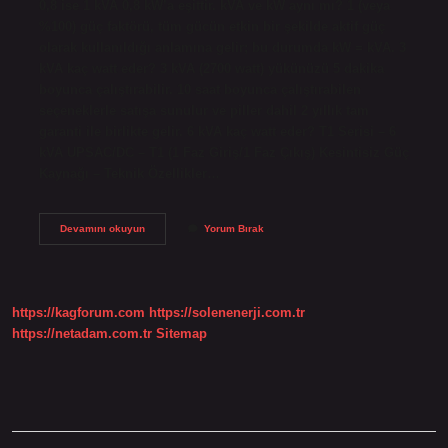
0,8 ise 1 kVA 0,8 kW’a eşittir. kVA ve kW aynı mı? 1 (veya
%100) güç faktörü, tüm gücün etkin bir şekilde aktif güç
olarak kullanıldığı anlamına gelir; bu durumda kW = kVA. 3
kVA kaç watt eder? 3 kVA (2700 watt) yükünüzü 5 dakika
boyunca çalıştırabilir. 10 saat boyunca çalıştırabilen
seçeneklerle satışa sunulur ve piller dahil 2 yıllık tam
garanti ile birlikte gelir. 6 kVA kaç watt eder? T1 Serisi – 6
kVA UPSAC/DC – T1 (1 Faz Giriş/1 Faz Çıkış) Kesintisiz Güç
Kaynağı – Teknik Özellikler…
1
Devamını okuyun
Yorum Bırak
Kw
Kaç
Kva
Yapar
https://kagforum.com
https://solenenerji.com.tr
https://netadam.com.tr
Sitemap