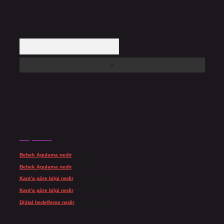
Arama
Son yorumlar
Bebek Agulama nedir
için
admin
Bebek Agulama nedir
için
Öykü
Kant’a göre bilgi nedir
için
admin
Kant’a göre bilgi nedir
için
Şengül
Dijital hedefleme nedir
için
admin