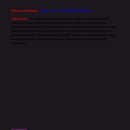
Reklam ve İletişim:
Skype: live:.cid.575569c608265c69
Yasal Uyarı:
Bu internet sitesi, herhangi bir marka, kurum veya şahıs
şirketi ile hiçbir bağlantısı bulunmamaktadır. Sitede yalnızca kendi
hazırladığımız makaleler paylaşılmaktadır. Burada yer alan içerikler haber
niteliği taşımamakta olup, gerçek kurum ve kişiler hakkında paylaşım
yapılmamaktadır. Gerçek kurum ve kişiler ile isim benzerlikleri tamamen
tesadüfidir. Sitemizdeki bilgiler taslak halindedir ve tavsiye niteliği
taşımazlar.
Sitemiz, 5651 Sayılı Kanun gereğince Bilgi Teknolojileri ve İletişim Kurumu
(BTK) tarafından onaylanmış bir Yer Sağlayıcı olarak hizmet vermektedir. Bu
nedenle, sitedeki içerikleri proaktif olarak denetleme veya araştırma
yükümlülüğümüz bulunmamaktadır. Ancak, üyelerimiz yazdıkları içeriklerin
sorumluluğunu taşımakta olup, siteye üye olarak bu sorumluluğu kabul
etmiş sayılırlar.
Hukuka ve yasal düzenlemelere aykırı olduğunu düşündüğünüz içerikleri,
backlinkpanelicomtr@gmail.com
adresine bildirmeniz halinde, ilgili
içerikler yasal süre içerisinde sitemizden kaldırılacaktır.
Son Yazılar