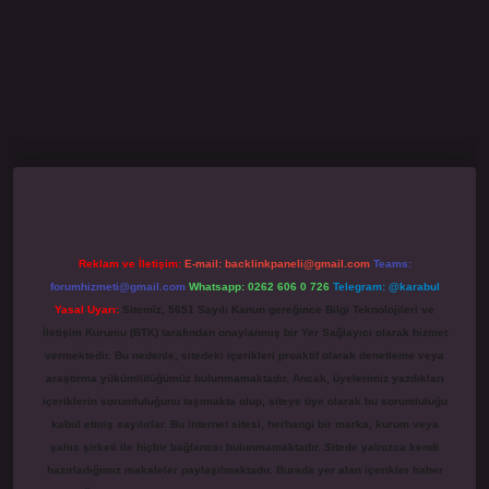
ecasino giriş
grandoperabet
www.betexper.xyz/
Reklam ve İletişim:
E-mail:
backlinkpaneli@gmail.com
Teams:
forumhizmeti@gmail.com
Whatsapp: 0262 606 0 726
Telegram: @karabul
Yasal Uyarı:
Sitemiz, 5651 Sayılı Kanun gereğince Bilgi Teknolojileri ve
İletişim Kurumu (BTK) tarafından onaylanmış bir Yer Sağlayıcı olarak hizmet
vermektedir. Bu nedenle, sitedeki içerikleri proaktif olarak denetleme veya
araştırma yükümlülüğümüz bulunmamaktadır. Ancak, üyelerimiz yazdıkları
içeriklerin sorumluluğunu taşımakta olup, siteye üye olarak bu sorumluluğu
kabul etmiş sayılırlar. Bu internet sitesi, herhangi bir marka, kurum veya
şahıs şirketi ile hiçbir bağlantısı bulunmamaktadır. Sitede yalnızca kendi
hazırladığımız makaleler paylaşılmaktadır. Burada yer alan içerikler haber