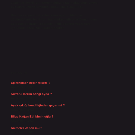
yazdıkları içeriklerin sorumluluğunu taşımakta olup, siteye
üye olarak bu sorumluluğu kabul etmiş sayılırlar.
Hukuka ve yasal düzenlemelere aykırı olduğunu
düşündüğünüz içerikleri,
backlinkpanelicomtr@gmail.com
adresine bildirmeniz halinde, ilgili içerikler yasal süre
içerisinde sitemizden kaldırılacaktır.
Son Yazılar
Epifenomen nedir felsefe ?
Ağustos 6, 2026
Kur’an-ı Kerim hangi ayda ?
Ağustos 6, 2026
Ayak çıkığı kendiliğinden geçer mi ?
Ağustos 5, 2026
Bilge Kağan Etil kimin oğlu ?
Ağustos 4, 2026
Animeler Japon mu ?
Ağustos 4, 2026