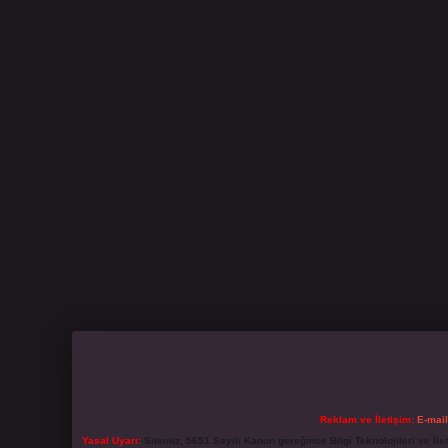
Reklam ve İletişim:
E-mai
Yasal Uyarı:
Sitemiz, 5651 Sayılı Kanun gereğince Bilgi Teknolojileri ve İl