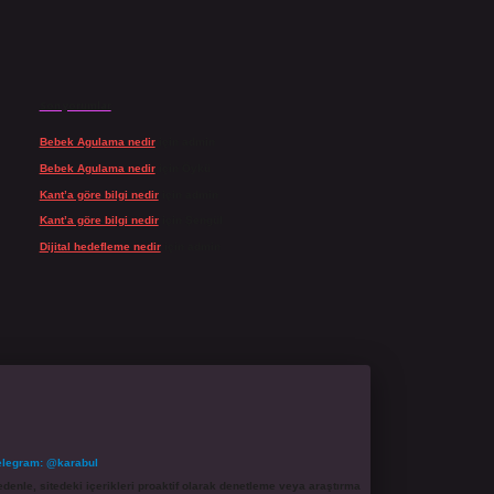
Son yorumlar
Bebek Agulama nedir
için
admin
Bebek Agulama nedir
için
Öykü
Kant’a göre bilgi nedir
için
admin
Kant’a göre bilgi nedir
için
Şengül
Dijital hedefleme nedir
için
admin
elegram: @karabul
denle, sitedeki içerikleri proaktif olarak denetleme veya araştırma