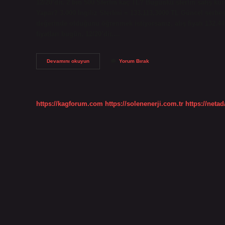
12/20’dir. 2 bin 500 Sterlin kaç TL? Bugünkü sterlin satış kur
Yapar? 3.000 İngiliz Sterlini = 133.113,3000 TL Güncel serbes
değerinde olduğunu öğrenmek istiyorsanız, alış fiyatı 132.449,
fiyatları bugün, 12/20’dir.…
2100
Devamını okuyun
Yorum Bırak
Sterlin
Kaç
Türk
Lirası
https://kagforum.com
https://solenenerji.com.tr
https://neta