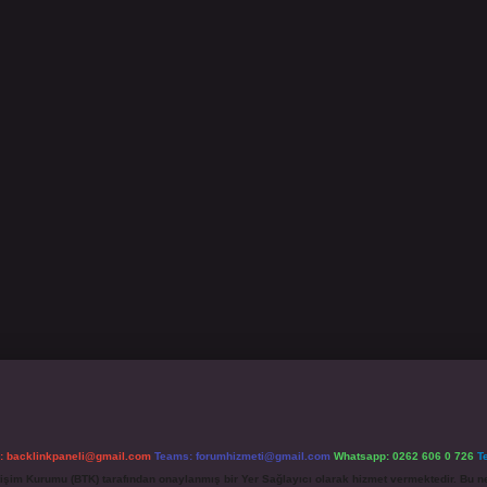
l:
backlinkpaneli@gmail.com
Teams:
forumhizmeti@gmail.com
Whatsapp: 0262 606 0 726
T
etişim Kurumu (BTK) tarafından onaylanmış bir Yer Sağlayıcı olarak hizmet vermektedir. Bu ne