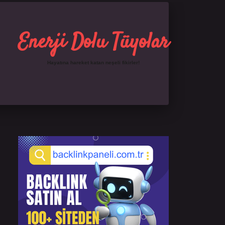
Enerji Dolu Tüyolar
Hayatına hareket katan neşeli fikirler!
Sidebar
https://ilbet.online/
famecasino giriş
grandoper