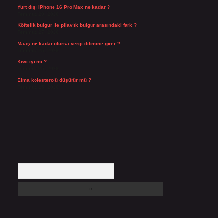
Yurt dışı iPhone 16 Pro Max ne kadar ?
Temmuz 29, 2026
Köftelik bulgur ile pilavlık bulgur arasındaki fark ?
Temmuz 27, 2026
Maaş ne kadar olursa vergi dilimine girer ?
Temmuz 25, 2026
Kiwi iyi mi ?
Temmuz 25, 2026
Elma kolesterolü düşürür mü ?
Temmuz 25, 2026
Arama