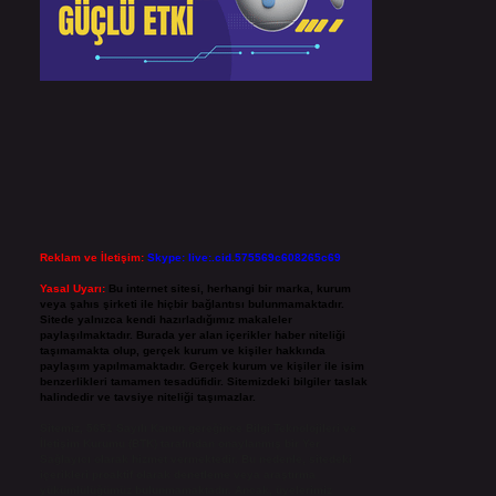
Reklam ve İletişim:
Skype: live:.cid.575569c608265c69
Yasal Uyarı:
Bu internet sitesi, herhangi bir marka, kurum
veya şahıs şirketi ile hiçbir bağlantısı bulunmamaktadır.
Sitede yalnızca kendi hazırladığımız makaleler
paylaşılmaktadır. Burada yer alan içerikler haber niteliği
taşımamakta olup, gerçek kurum ve kişiler hakkında
paylaşım yapılmamaktadır. Gerçek kurum ve kişiler ile isim
benzerlikleri tamamen tesadüfidir. Sitemizdeki bilgiler taslak
halindedir ve tavsiye niteliği taşımazlar.
Sitemiz, 5651 Sayılı Kanun gereğince Bilgi Teknolojileri ve
İletişim Kurumu (BTK) tarafından onaylanmış bir Yer
Sağlayıcı olarak hizmet vermektedir. Bu nedenle, sitedeki
içerikleri proaktif olarak denetleme veya araştırma
yükümlülüğümüz bulunmamaktadır. Ancak, üyelerimiz