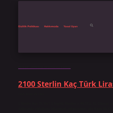
Gizlilik Politikası
Hakkımızda
Yasal Uyarı
Etiket:
2000 bin sterlin ne kadar
2100 Sterlin Kaç Türk Lira
Tarih: Aralık 26, 2024
1 Sterlin Kaç TL’dir? 1 İngiliz Sterlini = 44.3711 TL Güncel s
değerinde olduğunu öğrenmek istiyorsanız, alış fiyatı 44.15 TL