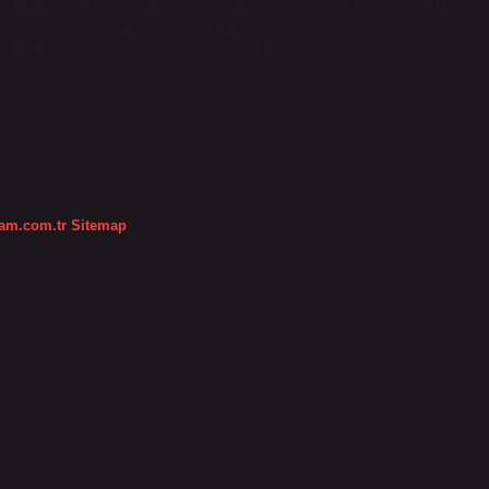
u 44.34 Türk Lirası. Güncel sterlin döviz kuru 20.12. 3000 Sterlin Ne
t piyasa rakamlarına göre 3.000 İngiliz Sterlini’nin ne kadar
40 TL ve satış fiyatı 133.113,30 TL’dir. En güncel alış ve satış
dam.com.tr
Sitemap