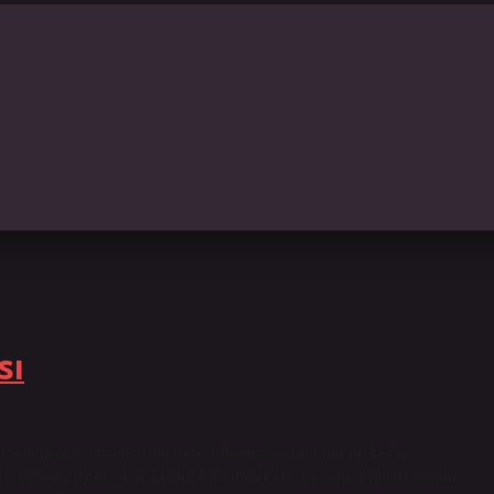
sı
erbest piyasa rakamlarına göre 1 İngiliz Sterlini’nin ne kadar
 ve satış fiyatı 44.37 TL’dir. En güncel alış ve satış fiyatları bugün,