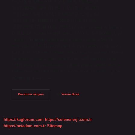
Tavan SınırıDönemAlt SınırÜst Sınır01.01.2024 –
31.12.202420.002,50 TL150.018,90 TL01.07.2023 –
31.12.202313.414,50 TL100.608,90 TL01.01.2023 –
31.12.202310.008,00 TL75.060,00 TL01.07.2022 –
31.12.20226.471,00 TL48. 2024 EYT emekli maaşı ne kadar?
Ocak 2024’te asgari emekli aylığı 7.500 TL’den 10.000 TL’ye
çıkarıldı. Temmuz ayında asgari emekli aylığı 2.500 TL
artırılarak 12.500 TL’ye çıkarıldı. Asgari emekli aylığı 12’dir.
En yüksek SSK emekli maaşı almak için ne yapmalı? Hangi
kurumda olursanız olun, son 3,5 yıl (1261 gün) içerisinde
SSK’lıysanız 3 yaşındasınız. Yüksek primle emekli olan ne
kadar maaş alır? Bu faktörler arasında çalışılan süre, prim
ödenen gün sayısı ve…
En
Devamını okuyun
Yorum Bırak
Yüksek
Emeklilik
Maaşı
Ne
Kadar
https://kagforum.com
https://solenenerji.com.tr
https://netadam.com.tr
Sitemap