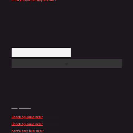
Elma kolesterolü düşürür mü ?
Temmuz 25, 2026
Arama
Son yorumlar
Bebek Agulama nedir
için
admin
Bebek Agulama nedir
için
Öykü
Kant’a göre bilgi nedir
için
admin