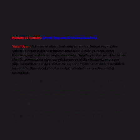
Reklam ve İletişim:
Skype: live:.cid.575569c608265c69
Yasal Uyarı:
Bu internet sitesi, herhangi bir marka, kurum veya şahıs
şirketi ile hiçbir bağlantısı bulunmamaktadır. Sitede yalnızca kendi
hazırladığımız makaleler paylaşılmaktadır. Burada yer alan içerikler haber
niteliği taşımamakta olup, gerçek kurum ve kişiler hakkında paylaşım
yapılmamaktadır. Gerçek kurum ve kişiler ile isim benzerlikleri tamamen
tesadüfidir. Sitemizdeki bilgiler taslak halindedir ve tavsiye niteliği
taşımazlar.
Sitemiz, 5651 Sayılı Kanun gereğince Bilgi Teknolojileri ve İletişim Kurumu
(BTK) tarafından onaylanmış bir Yer Sağlayıcı olarak hizmet vermektedir. Bu
nedenle, sitedeki içerikleri proaktif olarak denetleme veya araştırma
yükümlülüğümüz bulunmamaktadır. Ancak, üyelerimiz yazdıkları içeriklerin
sorumluluğunu taşımakta olup, siteye üye olarak bu sorumluluğu kabul
etmiş sayılırlar.
Hukuka ve yasal düzenlemelere aykırı olduğunu düşündüğünüz içerikleri,
backlinkpanelicomtr@gmail.com
adresine bildirmeniz halinde, ilgili
içerikler yasal süre içerisinde sitemizden kaldırılacaktır.