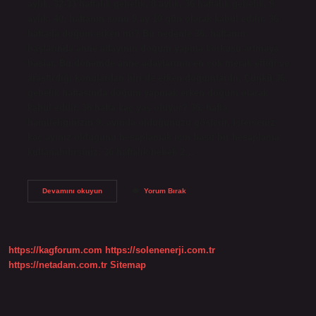
aylık. 32-33 haftalık gebelik, 8 aylık. 36 haftalık gebelik, 9
aylık. 40. haftanın sonu 9 ay 10 gün olarak kabul edilir. 36
haftada doğum erken mi? Bu nedenle 36. haftanın
başlarında anne adayının doğum yapma korkusu artmaya
başlar. Bu dönemde anne adaylarının en çok merak ettiği ve
araştırdığı konulardan biri de erken doğumlardır. Çünkü 36.
gebelik haftasında doğum yapmak erken doğum olarak
kabul edilir. 36 hafta kaç yaş oluyor? 36. hafta
hamileliğinizin 9. ayında olduğunuzu gösterir. İsterseniz
kaç ayınız olduğunu hesaplamak için basit bir hesaplama
kullanabilirsiniz. 36 haftalık bebek 2…
36
Devamını okuyun
Yorum Bırak
Haftanın
Kaç
Ay
Olduğunu
Bulunuz
https://kagforum.com
https://solenenerji.com.tr
https://netadam.com.tr
Sitemap