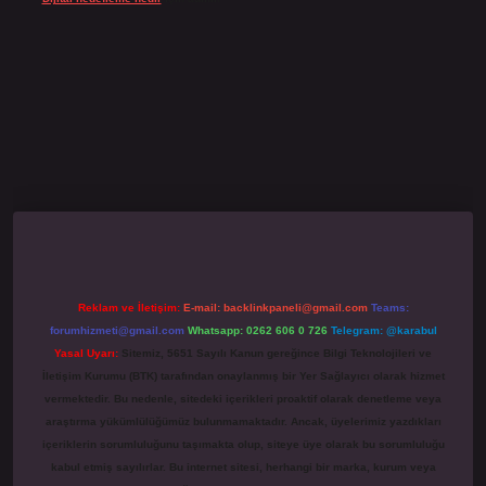
no giriş
grandoperabet
www.betexper.xyz/
Reklam ve İletişim:
E-mail:
backlinkpaneli@gmail.com
Teams:
forumhizmeti@gmail.com
Whatsapp: 0262 606 0 726
Telegram: @karabul
Yasal Uyarı:
Sitemiz, 5651 Sayılı Kanun gereğince Bilgi Teknolojileri ve
İletişim Kurumu (BTK) tarafından onaylanmış bir Yer Sağlayıcı olarak hizmet
vermektedir. Bu nedenle, sitedeki içerikleri proaktif olarak denetleme veya
araştırma yükümlülüğümüz bulunmamaktadır. Ancak, üyelerimiz yazdıkları
içeriklerin sorumluluğunu taşımakta olup, siteye üye olarak bu sorumluluğu
kabul etmiş sayılırlar. Bu internet sitesi, herhangi bir marka, kurum veya