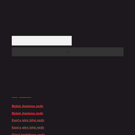
Arama
Son yorumlar
Bebek Agulama nedir
için
admin
Bebek Agulama nedir
için
Öykü
Kant’a göre bilgi nedir
için
admin
Kant’a göre bilgi nedir
için
Şengül
Dijital hedefleme nedir
için
admin