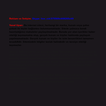
Reklam ve İletişim:
Skype: live:.cid.575569c608265c69
Yasal Uyarı:
Bu internet sitesi, herhangi bir marka, kurum veya şahıs
şirketi ile hiçbir bağlantısı bulunmamaktadır. Sitede yalnızca kendi
hazırladığımız makaleler paylaşılmaktadır. Burada yer alan içerikler haber
niteliği taşımamakta olup, gerçek kurum ve kişiler hakkında paylaşım
yapılmamaktadır. Gerçek kurum ve kişiler ile isim benzerlikleri tamamen
tesadüfidir. Sitemizdeki bilgiler taslak halindedir ve tavsiye niteliği
taşımazlar.
Sitemiz, 5651 Sayılı Kanun gereğince Bilgi Teknolojileri ve İletişim Kurumu
(BTK) tarafından onaylanmış bir Yer Sağlayıcı olarak hizmet vermektedir. Bu
nedenle, sitedeki içerikleri proaktif olarak denetleme veya araştırma
yükümlülüğümüz bulunmamaktadır. Ancak, üyelerimiz yazdıkları içeriklerin
sorumluluğunu taşımakta olup, siteye üye olarak bu sorumluluğu kabul
etmiş sayılırlar.
Hukuka ve yasal düzenlemelere aykırı olduğunu düşündüğünüz içerikleri,
backlinkpanelicomtr@gmail.com
adresine bildirmeniz halinde, ilgili
içerikler yasal süre içerisinde sitemizden kaldırılacaktır.