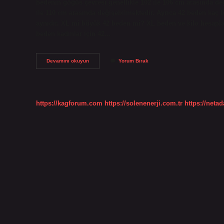
bedenin göğüs çevresi genellikle 102 ile 106 cm arasında deği
ile 110 cm arasında değişebilmektedir. Ayrıca 42 beden kaç 
aynıdır. XL mi büyük 42 beden mi? XL beden ve kilo hesapl
beden kadınlar için 42…
Xl
Devamını okuyun
Yorum Bırak
Karşılığı
Kaç
Beden
https://kagforum.com
https://solenenerji.com.tr
https://neta