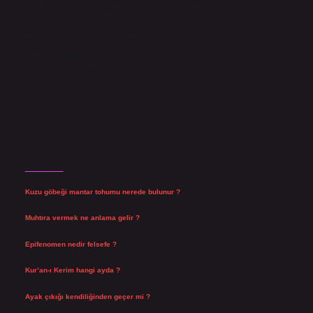
yazdıkları içeriklerin sorumluluğunu taşımakta olup, siteye
üye olarak bu sorumluluğu kabul etmiş sayılırlar.
Hukuka ve yasal düzenlemelere aykırı olduğunu
düşündüğünüz içerikleri,
backlinkpanelicomtr@gmail.com
adresine bildirmeniz halinde, ilgili içerikler yasal süre
içerisinde sitemizden kaldırılacaktır.
Son Yazılar
Kuzu göbeği mantar tohumu nerede bulunur ?
Ağustos 8, 2026
Muhtıra vermek ne anlama gelir ?
Ağustos 7, 2026
Epifenomen nedir felsefe ?
Ağustos 6, 2026
Kur’an-ı Kerim hangi ayda ?
Ağustos 6, 2026
Ayak çıkığı kendiliğinden geçer mi ?
Ağustos 5, 2026