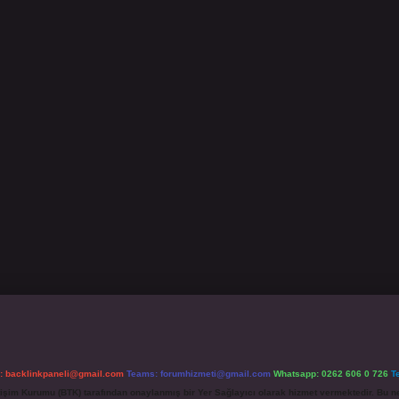
l:
backlinkpaneli@gmail.com
Teams:
forumhizmeti@gmail.com
Whatsapp: 0262 606 0 726
T
etişim Kurumu (BTK) tarafından onaylanmış bir Yer Sağlayıcı olarak hizmet vermektedir. Bu ne