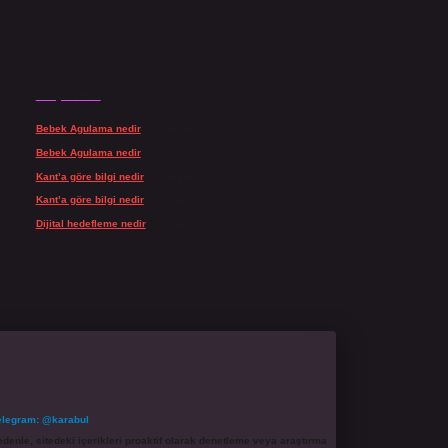
Son yorumlar
Bebek Agulama nedir
için
admin
Bebek Agulama nedir
için
Öykü
Kant’a göre bilgi nedir
için
admin
Kant’a göre bilgi nedir
için
Şengül
Dijital hedefleme nedir
için
admin
elegram: @karabul
denle, sitedeki içerikleri proaktif olarak denetleme veya araştırma