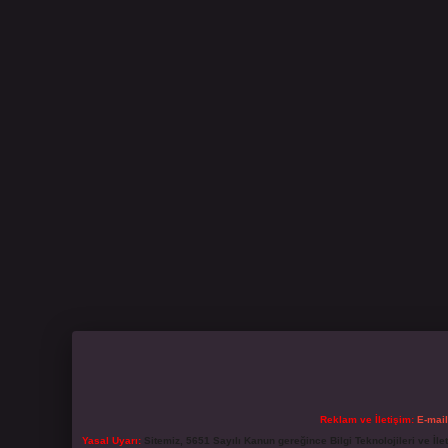
Reklam ve İletişim:
E-mai
Yasal Uyarı:
Sitemiz, 5651 Sayılı Kanun gereğince Bilgi Teknolojileri ve İl