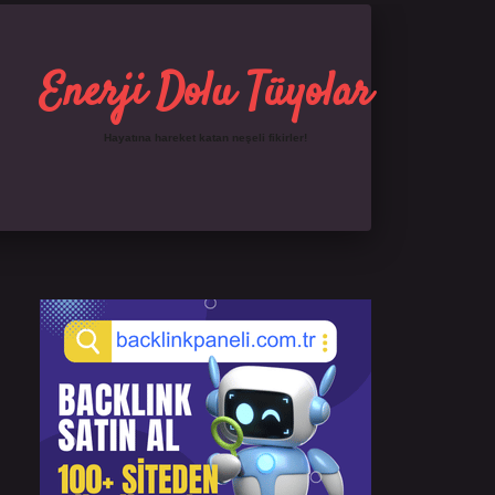
Enerji Dolu Tüyolar
Hayatına hareket katan neşeli fikirler!
Sidebar
https://ilbet.online/
famecasino giriş
grandoperab