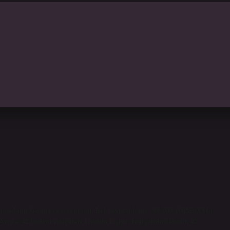
 bedeni: Göğüs çevresi (cm), Bel çevresi (cm). -99 100-10652 (XXL)
Ayrıca 42 bedenin ölçüleri kişiden kişiye değişebilmektedir. 42