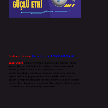
Reklam ve İletişim:
Skype: live:.cid.575569c608265c69
Yasal Uyarı:
Bu internet sitesi, herhangi bir marka, kurum
veya şahıs şirketi ile hiçbir bağlantısı bulunmamaktadır.
Sitede yalnızca kendi hazırladığımız makaleler
paylaşılmaktadır. Burada yer alan içerikler haber niteliği
taşımamakta olup, gerçek kurum ve kişiler hakkında
paylaşım yapılmamaktadır. Gerçek kurum ve kişiler ile isim
benzerlikleri tamamen tesadüfidir. Sitemizdeki bilgiler taslak
halindedir ve tavsiye niteliği taşımazlar.
Sitemiz, 5651 Sayılı Kanun gereğince Bilgi Teknolojileri ve
İletişim Kurumu (BTK) tarafından onaylanmış bir Yer
Sağlayıcı olarak hizmet vermektedir. Bu nedenle, sitedeki
içerikleri proaktif olarak denetleme veya araştırma
yükümlülüğümüz bulunmamaktadır. Ancak, üyelerimiz