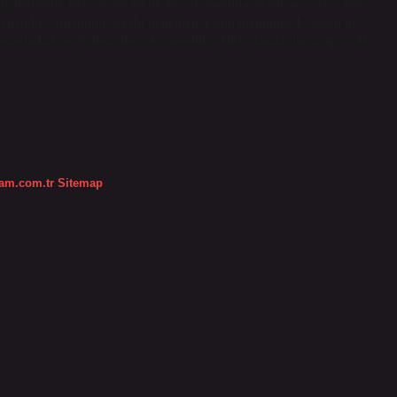
şmektedir. Bel çevresi 82 ​​ile 86 cm arasında ve kalça çevresi 106
bedendir sorusunun cevabı genellikle kadın giyiminde L beden ile
amasında boy ölçümü de çok önemlidir. Türk standartlarına göre XL
dam.com.tr
Sitemap