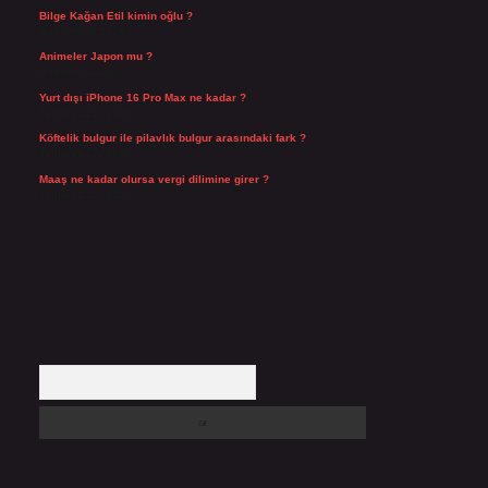
Bilge Kağan Etil kimin oğlu ?
Ağustos 4, 2026
Animeler Japon mu ?
Ağustos 4, 2026
Yurt dışı iPhone 16 Pro Max ne kadar ?
Temmuz 29, 2026
Köftelik bulgur ile pilavlık bulgur arasındaki fark ?
Temmuz 27, 2026
Maaş ne kadar olursa vergi dilimine girer ?
Temmuz 25, 2026
Arama