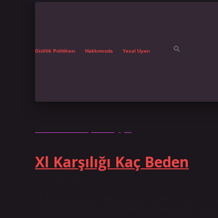
Gizlilik Politikası
Hakkımızda
Yasal Uyarı
Etiket:
80 kilo kaç beden giyer
Xl Karşılığı Kaç Beden
Tarih: Aralık 9, 2024
XL kaç beden oluyor? Bedeninizi şu şekilde belirleyin: Giyim
54120-125 126-131107-112 113-1192 satır daha 42 beden l mi? 