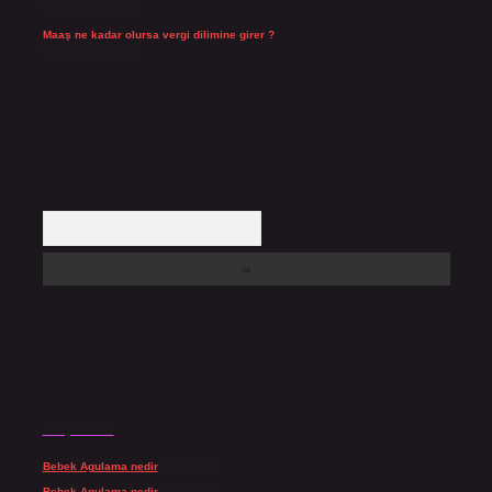
Temmuz 27, 2026
Maaş ne kadar olursa vergi dilimine girer ?
Temmuz 25, 2026
Arama
Son yorumlar
Bebek Agulama nedir
için
admin
Bebek Agulama nedir
için
Öykü