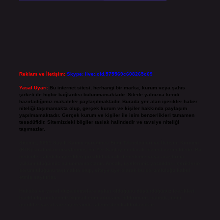
Reklam ve İletişim:
Skype: live:.cid.575569c608265c69
Yasal Uyarı:
Bu internet sitesi, herhangi bir marka, kurum veya şahıs
şirketi ile hiçbir bağlantısı bulunmamaktadır. Sitede yalnızca kendi
hazırladığımız makaleler paylaşılmaktadır. Burada yer alan içerikler haber
niteliği taşımamakta olup, gerçek kurum ve kişiler hakkında paylaşım
yapılmamaktadır. Gerçek kurum ve kişiler ile isim benzerlikleri tamamen
tesadüfidir. Sitemizdeki bilgiler taslak halindedir ve tavsiye niteliği
taşımazlar.
Sitemiz, 5651 Sayılı Kanun gereğince Bilgi Teknolojileri ve İletişim Kurumu
(BTK) tarafından onaylanmış bir Yer Sağlayıcı olarak hizmet vermektedir. Bu
nedenle, sitedeki içerikleri proaktif olarak denetleme veya araştırma
yükümlülüğümüz bulunmamaktadır. Ancak, üyelerimiz yazdıkları içeriklerin
sorumluluğunu taşımakta olup, siteye üye olarak bu sorumluluğu kabul
etmiş sayılırlar.
Hukuka ve yasal düzenlemelere aykırı olduğunu düşündüğünüz içerikleri,
backlinkpanelicomtr@gmail.com
adresine bildirmeniz halinde, ilgili
içerikler yasal süre içerisinde sitemizden kaldırılacaktır.