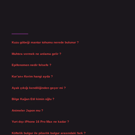
Son Yazılar
Kuzu göbeği mantar tohumu nerede bulunur ?
Ağustos 8, 2026
Muhtıra vermek ne anlama gelir ?
Ağustos 7, 2026
Epifenomen nedir felsefe ?
Ağustos 6, 2026
Kur’an-ı Kerim hangi ayda ?
Ağustos 6, 2026
Ayak çıkığı kendiliğinden geçer mi ?
Ağustos 5, 2026
Bilge Kağan Etil kimin oğlu ?
Ağustos 4, 2026
Animeler Japon mu ?
Ağustos 4, 2026
Yurt dışı iPhone 16 Pro Max ne kadar ?
Temmuz 29, 2026
Köftelik bulgur ile pilavlık bulgur arasındaki fark ?