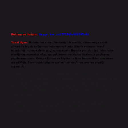
Reklam ve İletişim:
Skype: live:.cid.575569c608265c69
Yasal Uyarı:
Bu internet sitesi, herhangi bir marka, kurum veya şahıs
şirketi ile hiçbir bağlantısı bulunmamaktadır. Sitede yalnızca kendi
hazırladığımız makaleler paylaşılmaktadır. Burada yer alan içerikler haber
niteliği taşımamakta olup, gerçek kurum ve kişiler hakkında paylaşım
yapılmamaktadır. Gerçek kurum ve kişiler ile isim benzerlikleri tamamen
tesadüfidir. Sitemizdeki bilgiler taslak halindedir ve tavsiye niteliği
taşımazlar.
Sitemiz, 5651 Sayılı Kanun gereğince Bilgi Teknolojileri ve İletişim Kurumu
(BTK) tarafından onaylanmış bir Yer Sağlayıcı olarak hizmet vermektedir. Bu
nedenle, sitedeki içerikleri proaktif olarak denetleme veya araştırma
yükümlülüğümüz bulunmamaktadır. Ancak, üyelerimiz yazdıkları içeriklerin
sorumluluğunu taşımakta olup, siteye üye olarak bu sorumluluğu kabul
etmiş sayılırlar.
Hukuka ve yasal düzenlemelere aykırı olduğunu düşündüğünüz içerikleri,
backlinkpanelicomtr@gmail.com
adresine bildirmeniz halinde, ilgili
içerikler yasal süre içerisinde sitemizden kaldırılacaktır.