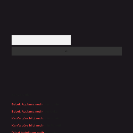
Arama
Son yorumlar
Bebek Agulama nedir
için
admin
Bebek Agulama nedir
için
Öykü
Kant’a göre bilgi nedir
için
admin
Kant’a göre bilgi nedir
için
Şengül
Dijital hedefleme nedir
için
admin