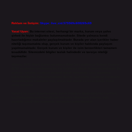
Reklam ve İletişim:
Skype: live:.cid.575569c608265c69
Yasal Uyarı:
Bu internet sitesi, herhangi bir marka, kurum veya şahıs
şirketi ile hiçbir bağlantısı bulunmamaktadır. Sitede yalnızca kendi
hazırladığımız makaleler paylaşılmaktadır. Burada yer alan içerikler haber
niteliği taşımamakta olup, gerçek kurum ve kişiler hakkında paylaşım
yapılmamaktadır. Gerçek kurum ve kişiler ile isim benzerlikleri tamamen
tesadüfidir. Sitemizdeki bilgiler taslak halindedir ve tavsiye niteliği
taşımazlar.
Sitemiz, 5651 Sayılı Kanun gereğince Bilgi Teknolojileri ve İletişim Kurumu
(BTK) tarafından onaylanmış bir Yer Sağlayıcı olarak hizmet vermektedir. Bu
nedenle, sitedeki içerikleri proaktif olarak denetleme veya araştırma
yükümlülüğümüz bulunmamaktadır. Ancak, üyelerimiz yazdıkları içeriklerin
sorumluluğunu taşımakta olup, siteye üye olarak bu sorumluluğu kabul
etmiş sayılırlar.
Hukuka ve yasal düzenlemelere aykırı olduğunu düşündüğünüz içerikleri,
backlinkpanelicomtr@gmail.com
adresine bildirmeniz halinde, ilgili
içerikler yasal süre içerisinde sitemizden kaldırılacaktır.