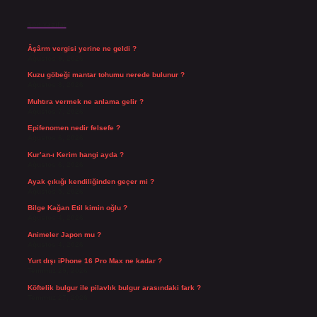
Son Yazılar
Âşârm vergisi yerine ne geldi ?
Ağustos 9, 2026
Kuzu göbeği mantar tohumu nerede bulunur ?
Ağustos 8, 2026
Muhtıra vermek ne anlama gelir ?
Ağustos 7, 2026
Epifenomen nedir felsefe ?
Ağustos 6, 2026
Kur’an-ı Kerim hangi ayda ?
Ağustos 6, 2026
Ayak çıkığı kendiliğinden geçer mi ?
Ağustos 5, 2026
Bilge Kağan Etil kimin oğlu ?
Ağustos 4, 2026
Animeler Japon mu ?
Ağustos 4, 2026
Yurt dışı iPhone 16 Pro Max ne kadar ?
Temmuz 29, 2026
Köftelik bulgur ile pilavlık bulgur arasındaki fark ?
Temmuz 27, 2026