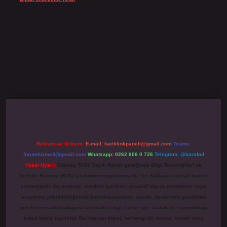
famecasino giriş
grandoperabet
www.betexper.xyz/
Reklam ve İletişim:
E-mail:
backlinkpaneli@gmail.com
Teams:
forumhizmeti@gmail.com
Whatsapp: 0262 606 0 726
Telegram: @karabul
Yasal Uyarı:
Sitemiz, 5651 Sayılı Kanun gereğince Bilgi Teknolojileri ve
İletişim Kurumu (BTK) tarafından onaylanmış bir Yer Sağlayıcı olarak hizmet
vermektedir. Bu nedenle, sitedeki içerikleri proaktif olarak denetleme veya
araştırma yükümlülüğümüz bulunmamaktadır. Ancak, üyelerimiz yazdıkları
içeriklerin sorumluluğunu taşımakta olup, siteye üye olarak bu sorumluluğu
kabul etmiş sayılırlar. Bu internet sitesi, herhangi bir marka, kurum veya