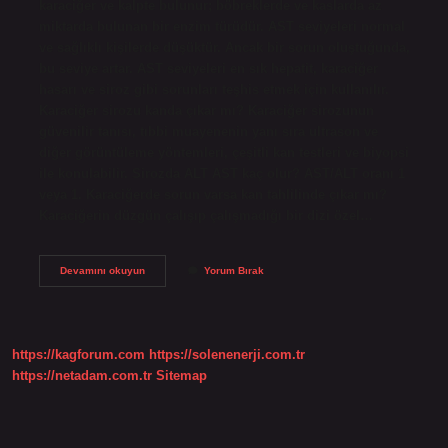
karaciğer ve kalpte bulunur; böbreklerde ve kaslarda az
miktarda bulunan bir enzim türüdür. AST seviyeleri normal
ve sağlıklı kişilerde düşüktür. Ancak bir sorun oluştuğunda,
bu seviye artar. AST seviyeleri en sık hepatit, karaciğer
hasarı ve siroz gibi sorunları teşhis etmek için kullanılır.
Karaciğer sirozu kanda çıkar mı? Karaciğer sirozunun
güvenilir tanısı, tıbbi muayenenin yanı sıra ultrason ve
diğer görüntüleme yöntemleri, çeşitli kan testleri ve biyopsi
ile konulabilir. Sirozda ALT AST kaç olur? AST/ALT oranı 1
veya 1. Karaciğerde sorun varsa kan tahlilinde çıkar mı?
Karaciğerin düzgün çalışıp çalışmadığı bir dizi özel…
Siroz
Devamını okuyun
Yorum Bırak
Kan
Tahlilinde
Belli
Olur
Mu
https://kagforum.com
https://solenenerji.com.tr
https://netadam.com.tr
Sitemap