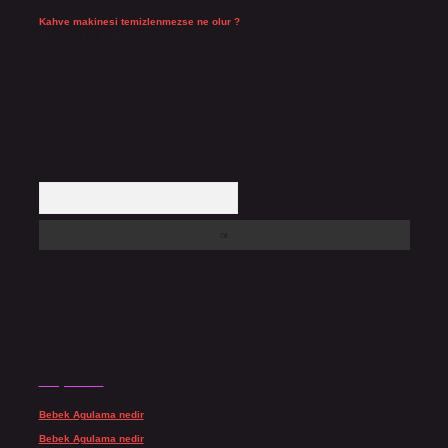
Kahve makinesi temizlenmezse ne olur ?
Temmuz 23, 2026
Arama
Son yorumlar
Bebek Agulama nedir
için
admin
Bebek Agulama nedir
için
Öykü