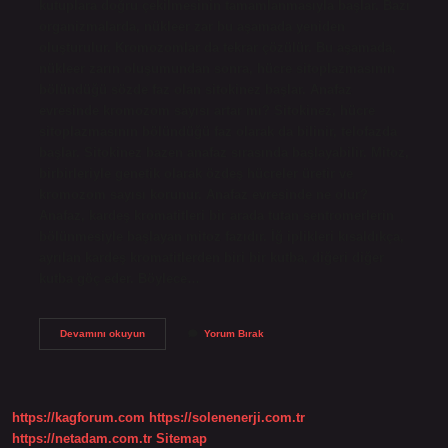
kutuplara doğru çekilmesinin tamamlanmasıyla başlar. Bazı
organizmalarda, nükleer zar bu aşamada yeniden
oluşturulur. Kromozomlar da tekrar çözülür. Bu aşamada,
nükleer zarın oluşumundan sonra, hücre sitoplazmasının
bölündüğü sözde faz olan sitokinez başlar. Anafaz
evresinde kromozom sayısı artar mı? Sitokinez, hücre
sitoplazmasının bölündüğü faz olarak da bilinir, telofazda
başlar. Sitokinez bazen anafaz sırasında başlayabilir. Mitoz,
birbirleriyle genetik olarak özdeş hücreler üretir ve
kromozom sayısı korunur. Anafaz evresinde ne olur?
Anafaz, kardeş kromatitleri bir arada tutan sentromerlerin
bölünmesiyle başlayan mitoz fazıdır. İğ iplikleri kısaldıkça,
ayrılan kardeş kromatitlerden biri bir kutba, diğeri diğer
kutba göç eder. Böylece…
Anafaz
Devamını okuyun
Yorum Bırak
1
De
Kromozom
Sayısı
Artar
https://kagforum.com
https://solenenerji.com.tr
Mı
https://netadam.com.tr
Sitemap