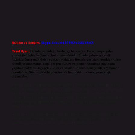
Reklam ve İletişim:
Skype: live:.cid.575569c608265c69
Yasal Uyarı:
Bu internet sitesi, herhangi bir marka, kurum veya şahıs
şirketi ile hiçbir bağlantısı bulunmamaktadır. Sitede yalnızca kendi
hazırladığımız makaleler paylaşılmaktadır. Burada yer alan içerikler haber
niteliği taşımamakta olup, gerçek kurum ve kişiler hakkında paylaşım
yapılmamaktadır. Gerçek kurum ve kişiler ile isim benzerlikleri tamamen
tesadüfidir. Sitemizdeki bilgiler taslak halindedir ve tavsiye niteliği
taşımazlar.
Sitemiz, 5651 Sayılı Kanun gereğince Bilgi Teknolojileri ve İletişim Kurumu
(BTK) tarafından onaylanmış bir Yer Sağlayıcı olarak hizmet vermektedir. Bu
nedenle, sitedeki içerikleri proaktif olarak denetleme veya araştırma
yükümlülüğümüz bulunmamaktadır. Ancak, üyelerimiz yazdıkları içeriklerin
sorumluluğunu taşımakta olup, siteye üye olarak bu sorumluluğu kabul
etmiş sayılırlar.
Hukuka ve yasal düzenlemelere aykırı olduğunu düşündüğünüz içerikleri,
backlinkpanelicomtr@gmail.com
adresine bildirmeniz halinde, ilgili
içerikler yasal süre içerisinde sitemizden kaldırılacaktır.