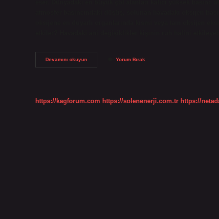
eser. Dünyadaki en büyük çöl alanları kalıcı yüksek basınç al
atmosfer basıncındaki düşüş, solunan havadaki oksijen basın
oksijene en duyarlı organlarında kısmi veya tam oksijen eksik
etkiler? Havadaki ani değişiklikler kişinin ruh halini etkileyebi
Hava
Devamını okuyun
Yorum Bırak
Basıncı
Insanı
Nasıl
Etkiler
https://kagforum.com
https://solenenerji.com.tr
https://neta