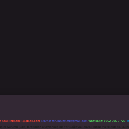
l:
backlinkpaneli@gmail.com
Teams:
forumhizmeti@gmail.com
Whatsapp: 0262 606 0 726
T
etişim Kurumu (BTK) tarafından onaylanmış bir Yer Sağlayıcı olarak hizmet vermektedir. Bu ne