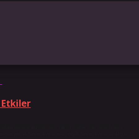
ir
Etkiler
anlamı havanın düzelmesidir. Yüksek basınç olan yerlerde hava
ak rüzgar yüksek basınç alanlarından düşük basınç alanlarına doğru