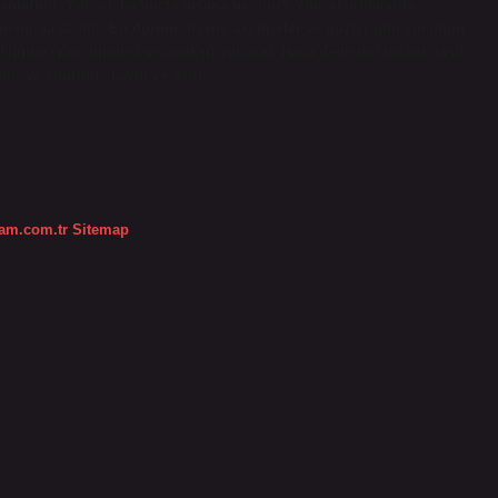
anlarıdır. Yüksek basınçta insana ne olur? Yüksek irtifalarda
cını da azaltır. Bu durum, beyin, akciğerler ve gözler gibi vücudun
liğine (yani hipoksi ve anoksi) yol açar. Hava değişimi insanı nasıl
lir ve sinirlilik, kaygı ve aşırı…
dam.com.tr
Sitemap