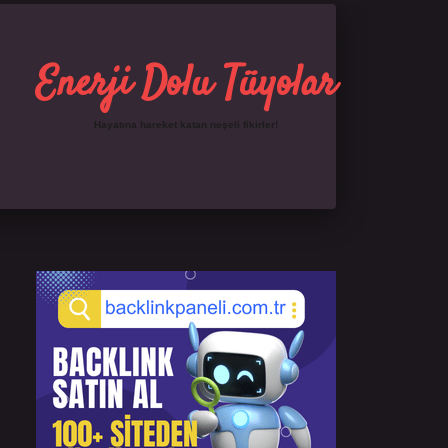
Enerji Dolu Tüyolar
Hayatına hareket katan neşeli fikirler!
Sidebar
https://ilbet.online/
famecasino giriş
grandoper