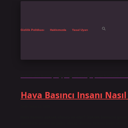
Gizlilik Politikası
Hakkımızda
Yasal Uyarı
Etiket:
Ani basınç değişikliği ile ortaya çıkan hastalık ned
Hava Basıncı Insanı Nasıl 
Tarih: Şubat 16, 2025
Hava basıncı yüksek olunca ne olur? Yüksek basıncın genel 
genellikle açıktır ve yağış olmaz. Basınç farkına bağlı olar