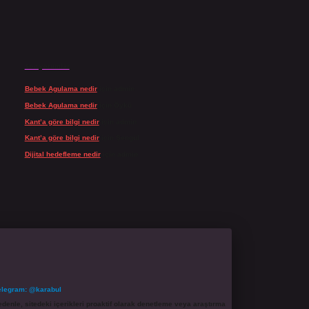
Son yorumlar
Bebek Agulama nedir
için
admin
Bebek Agulama nedir
için
Öykü
Kant’a göre bilgi nedir
için
admin
Kant’a göre bilgi nedir
için
Şengül
Dijital hedefleme nedir
için
admin
elegram: @karabul
denle, sitedeki içerikleri proaktif olarak denetleme veya araştırma