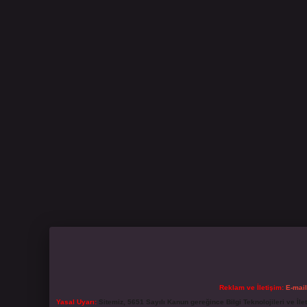
Reklam ve İletişim:
E-mai
Yasal Uyarı:
Sitemiz, 5651 Sayılı Kanun gereğince Bilgi Teknolojileri ve İl