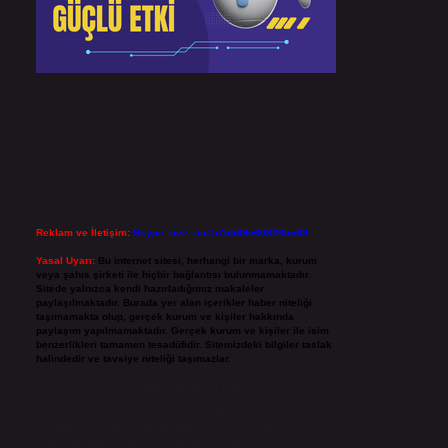
Reklam ve İletişim:
Skype: live:.cid.575569c608265c69
Yasal Uyarı:
Bu internet sitesi, herhangi bir marka, kurum
veya şahıs şirketi ile hiçbir bağlantısı bulunmamaktadır.
Sitede yalnızca kendi hazırladığımız makaleler
paylaşılmaktadır. Burada yer alan içerikler haber niteliği
taşımamakta olup, gerçek kurum ve kişiler hakkında
paylaşım yapılmamaktadır. Gerçek kurum ve kişiler ile isim
benzerlikleri tamamen tesadüfidir. Sitemizdeki bilgiler taslak
halindedir ve tavsiye niteliği taşımazlar.
Sitemiz, 5651 Sayılı Kanun gereğince Bilgi Teknolojileri ve
İletişim Kurumu (BTK) tarafından onaylanmış bir Yer
Sağlayıcı olarak hizmet vermektedir. Bu nedenle, sitedeki
içerikleri proaktif olarak denetleme veya araştırma
yükümlülüğümüz bulunmamaktadır. Ancak, üyelerimiz