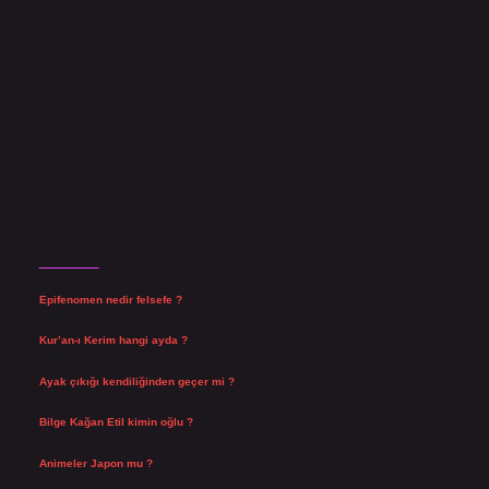
yazdıkları içeriklerin sorumluluğunu taşımakta olup, siteye
üye olarak bu sorumluluğu kabul etmiş sayılırlar.
Hukuka ve yasal düzenlemelere aykırı olduğunu
düşündüğünüz içerikleri,
backlinkpanelicomtr@gmail.com
adresine bildirmeniz halinde, ilgili içerikler yasal süre
içerisinde sitemizden kaldırılacaktır.
Son Yazılar
Epifenomen nedir felsefe ?
Ağustos 6, 2026
Kur’an-ı Kerim hangi ayda ?
Ağustos 6, 2026
Ayak çıkığı kendiliğinden geçer mi ?
Ağustos 5, 2026
Bilge Kağan Etil kimin oğlu ?
Ağustos 4, 2026
Animeler Japon mu ?
Ağustos 4, 2026