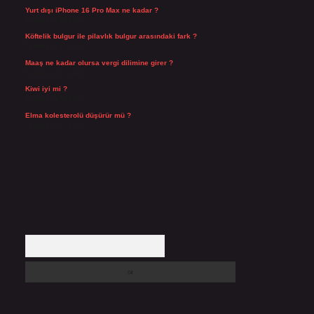
Yurt dışı iPhone 16 Pro Max ne kadar ?
Temmuz 29, 2026
Köftelik bulgur ile pilavlık bulgur arasındaki fark ?
Temmuz 27, 2026
Maaş ne kadar olursa vergi dilimine girer ?
Temmuz 25, 2026
Kiwi iyi mi ?
Temmuz 25, 2026
Elma kolesterolü düşürür mü ?
Temmuz 25, 2026
Arama