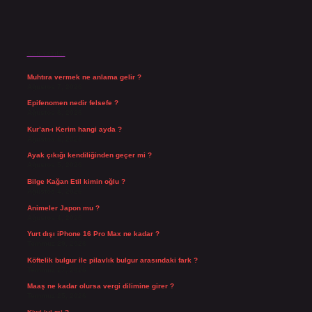
Son Yazılar
Muhtıra vermek ne anlama gelir ?
Ağustos 7, 2026
Epifenomen nedir felsefe ?
Ağustos 6, 2026
Kur’an-ı Kerim hangi ayda ?
Ağustos 6, 2026
Ayak çıkığı kendiliğinden geçer mi ?
Ağustos 5, 2026
Bilge Kağan Etil kimin oğlu ?
Ağustos 4, 2026
Animeler Japon mu ?
Ağustos 4, 2026
Yurt dışı iPhone 16 Pro Max ne kadar ?
Temmuz 29, 2026
Köftelik bulgur ile pilavlık bulgur arasındaki fark ?
Temmuz 27, 2026
Maaş ne kadar olursa vergi dilimine girer ?
Temmuz 25, 2026