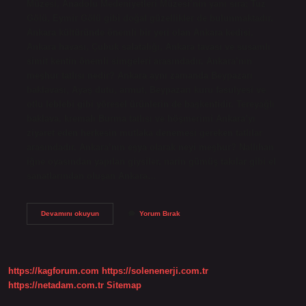
Müzesi, Anadolu Medeniyetleri Müzesi’nin yanı sıra; Tuz
Gölü, Eymir Gölü gibi doğal güzellikler de bulunmaktadır.
Ankara kültüründe önemli bir yeri olan Ankara kedisi,
Ankara havası, Çubuk salatalığı, Ankara tavası ve susamlı
simit kentin önemli simgeleri arasındadır. Ankara’nın
meşhur tatlısı nedir? Ankara aynı zamanda Beypazarı
baklavası, Ayaş dutu, armut, Beypazarı kuru fasulyesi ve
otlu leblebi gibi yöresel ürünlerin de başkentidir. Tereyağlı
baklava, kremalı Burma tatlısı ve höşmerimi Ankara’yı
ziyaret eden herkesin mutlaka denemesi gereken tatlılar
arasındadır. Ankara’nın eşya olarak neyi meşhur? Nallıhan
iğne oyasından yapılan giysiler, narin gümüş takılar gibi el
sanatlarından oluşan Ankara…
Ankaranın
Devamını okuyun
Yorum Bırak
En
Meşhur
Şeyi
Nedir
https://kagforum.com
https://solenenerji.com.tr
https://netadam.com.tr
Sitemap