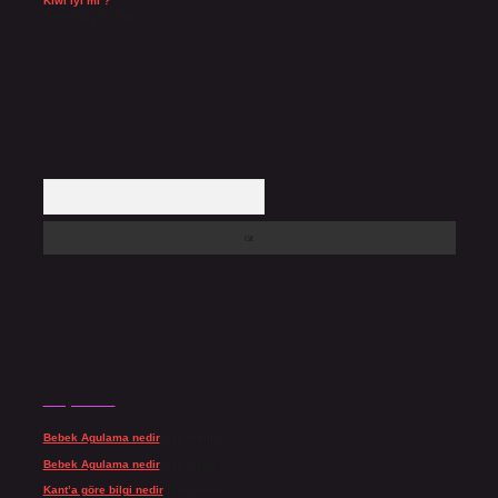
Kiwi iyi mi ?
Temmuz 25, 2026
Arama
Son yorumlar
Bebek Agulama nedir
için
admin
Bebek Agulama nedir
için
Öykü
Kant’a göre bilgi nedir
için
admin