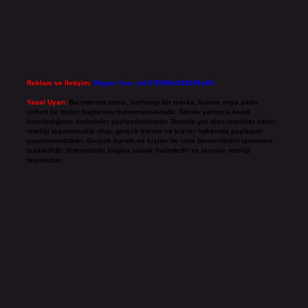
Reklam ve İletişim:
Skype: live:.cid.575569c608265c69
Yasal Uyarı:
Bu internet sitesi, herhangi bir marka, kurum veya şahıs
şirketi ile hiçbir bağlantısı bulunmamaktadır. Sitede yalnızca kendi
hazırladığımız makaleler paylaşılmaktadır. Burada yer alan içerikler haber
niteliği taşımamakta olup, gerçek kurum ve kişiler hakkında paylaşım
yapılmamaktadır. Gerçek kurum ve kişiler ile isim benzerlikleri tamamen
tesadüfidir. Sitemizdeki bilgiler taslak halindedir ve tavsiye niteliği
taşımazlar.
Sitemiz, 5651 Sayılı Kanun gereğince Bilgi Teknolojileri ve İletişim Kurumu
(BTK) tarafından onaylanmış bir Yer Sağlayıcı olarak hizmet vermektedir. Bu
nedenle, sitedeki içerikleri proaktif olarak denetleme veya araştırma
yükümlülüğümüz bulunmamaktadır. Ancak, üyelerimiz yazdıkları içeriklerin
sorumluluğunu taşımakta olup, siteye üye olarak bu sorumluluğu kabul
etmiş sayılırlar.
Hukuka ve yasal düzenlemelere aykırı olduğunu düşündüğünüz içerikleri,
backlinkpanelicomtr@gmail.com
adresine bildirmeniz halinde, ilgili
içerikler yasal süre içerisinde sitemizden kaldırılacaktır.