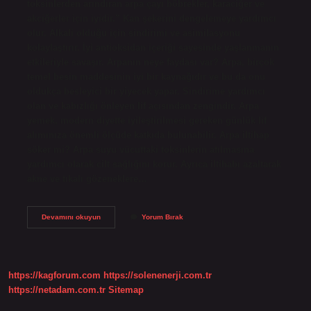
toksinlerden arındıran arpa çayı böbrekler, karaciğer ve
akciğerler için iyidir.” Kan şekerini dengelemeye yardımcı
olur. Alkali olduğu için sindirimi ve asimilasyonu
kolaylaştırır. İyi antioksidan içeriği sayesinde yaşlanmanın
etkileriyle savaşır. Arpanın neye faydası var? Arpa, birçok
temel besin maddesinin iyi bir kaynağıdır ve bu da onu
oldukça besleyici bir yiyecek yapar. Sindirime yardımcı
olan ve kabızlığı önleyen lif açısından zengindir. Arpa
yemek, modern diyette iyileştirilmesi gereken günlük lif
alımınıza önemli ölçüde katkıda bulunabilir. Arpa iltihap
söker mi? Arpa suyu vücuttaki toksinlerin atılmasına
yardımcı olarak cilt sağlığını korur. Ayrıca iltihabı azaltarak
akne ve tıkalı gözeneklere…
Arpa
Devamını okuyun
Yorum Bırak
Ne
Iyi
Gelir
https://kagforum.com
https://solenenerji.com.tr
https://netadam.com.tr
Sitemap