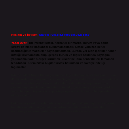
Reklam ve İletişim:
Skype: live:.cid.575569c608265c69
Yasal Uyarı:
Bu internet sitesi, herhangi bir marka, kurum veya şahıs
şirketi ile hiçbir bağlantısı bulunmamaktadır. Sitede yalnızca kendi
hazırladığımız makaleler paylaşılmaktadır. Burada yer alan içerikler haber
niteliği taşımamakta olup, gerçek kurum ve kişiler hakkında paylaşım
yapılmamaktadır. Gerçek kurum ve kişiler ile isim benzerlikleri tamamen
tesadüfidir. Sitemizdeki bilgiler taslak halindedir ve tavsiye niteliği
taşımazlar.
Sitemiz, 5651 Sayılı Kanun gereğince Bilgi Teknolojileri ve İletişim Kurumu
(BTK) tarafından onaylanmış bir Yer Sağlayıcı olarak hizmet vermektedir. Bu
nedenle, sitedeki içerikleri proaktif olarak denetleme veya araştırma
yükümlülüğümüz bulunmamaktadır. Ancak, üyelerimiz yazdıkları içeriklerin
sorumluluğunu taşımakta olup, siteye üye olarak bu sorumluluğu kabul
etmiş sayılırlar.
Hukuka ve yasal düzenlemelere aykırı olduğunu düşündüğünüz içerikleri,
backlinkpanelicomtr@gmail.com
adresine bildirmeniz halinde, ilgili
içerikler yasal süre içerisinde sitemizden kaldırılacaktır.