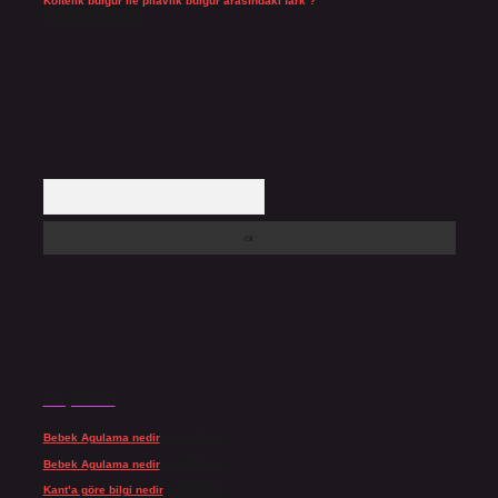
Köftelik bulgur ile pilavlık bulgur arasındaki fark ?
Temmuz 27, 2026
Arama
Son yorumlar
Bebek Agulama nedir
için
admin
Bebek Agulama nedir
için
Öykü
Kant’a göre bilgi nedir
için
admin