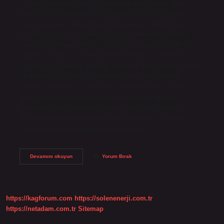
bir diğer element içeren bileşiklerin genel adıdır. Soy
gazlar oksit oluşturmaz. OF2 ve KMnO4 oksit değildir.
Lavoisier tarafından geliştirilen kimyasal adlandırma
kurallarına göre, oksijenle birleşen elementin adından
sonra oksit terimi eklenir. Oksit nasıl temizlenir? Metali
oksidasyondan nasıl temizlersiniz? Beyaz sirke ve tuz
karışımı oksitlenmiş metaller üzerinde etkili olabilir. Sirke
oksitlenmiş bölgelere uygulandığında pası çözmeye
yardımcı olurken, tuz bu süreci hızlandırır. Bu karışım
metal yüzeylerden pası nazikçe temizler ve metalin
parlaklığını geri kazandırır. Demir oksit nasıl oluşur?
Oksidasyonun oluşumunda çeşitli faktörler rol oynar.
Doğada demir oksijen veya nemle temas…
Oksit
Devamını okuyun
Yorum Bırak
Nasıl
Oluşur
https://kagforum.com
https://solenenerji.com.tr
https://netadam.com.tr
Sitemap