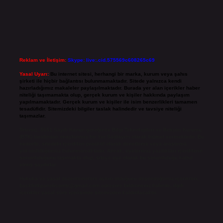
Reklam ve İletişim:
Skype: live:.cid.575569c608265c69
Yasal Uyarı:
Bu internet sitesi, herhangi bir marka, kurum veya şahıs
şirketi ile hiçbir bağlantısı bulunmamaktadır. Sitede yalnızca kendi
hazırladığımız makaleler paylaşılmaktadır. Burada yer alan içerikler haber
niteliği taşımamakta olup, gerçek kurum ve kişiler hakkında paylaşım
yapılmamaktadır. Gerçek kurum ve kişiler ile isim benzerlikleri tamamen
tesadüfidir. Sitemizdeki bilgiler taslak halindedir ve tavsiye niteliği
taşımazlar.
Sitemiz, 5651 Sayılı Kanun gereğince Bilgi Teknolojileri ve İletişim Kurumu
(BTK) tarafından onaylanmış bir Yer Sağlayıcı olarak hizmet vermektedir. Bu
nedenle, sitedeki içerikleri proaktif olarak denetleme veya araştırma
yükümlülüğümüz bulunmamaktadır. Ancak, üyelerimiz yazdıkları içeriklerin
sorumluluğunu taşımakta olup, siteye üye olarak bu sorumluluğu kabul
etmiş sayılırlar.
Hukuka ve yasal düzenlemelere aykırı olduğunu düşündüğünüz içerikleri,
backlinkpanelicomtr@gmail.com
adresine bildirmeniz halinde, ilgili
içerikler yasal süre içerisinde sitemizden kaldırılacaktır.