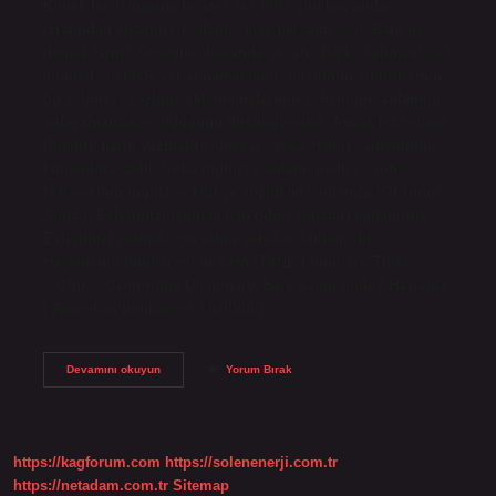
Köpek havlamasına benzer ses (tilki gibi hayvanlar
tarafından çıkarılır). patlama, kısa patlama sesi. Bark ne
demek tarih? Örneğin, destanda geçen “Bark” kelimesi söz
konusu sözlükte yer almamaktadır. Sözlüğün editörlerinin
bu kelimeyi sözlüğe eklememelerinin sebebinin, anlamını
anlayamamaları olduğunu düşünüyorum. Ancak bu kelime
Köktürk harfli yazıtlarda “mezar” veya “kabir” anlamında
kullanılmaktadır. Soba ingilizce anlamı nedir? “soba”
kelimesinin İngilizce-Türkçe sözlükteki anlamları: 8 sonuç
Soba i. Evlerimizi ısıtmak için odun sobaları kullanırdık.
Evlerimizi ısıtmak için odun sobaları kullanırdık.
Hastanenin İngilizcesi ne? HASTANE | İngilizce-Türkçe
sözlük – Cambridge Dictionary. Bark hangi dilde? Havlama
| Amerikan İngilizcesi Sözlüğü […
Bark
Devamını okuyun
Yorum Bırak
Ne
Demek
Ingilizce
Anlamı
https://kagforum.com
https://solenenerji.com.tr
https://netadam.com.tr
Sitemap