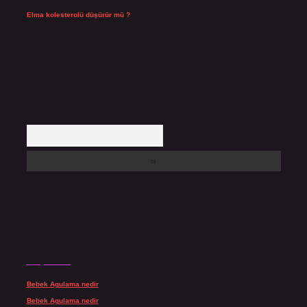
Elma kolesterolü düşürür mü ?
Temmuz 25, 2026
Arama
Son yorumlar
Bebek Agulama nedir
için
admin
Bebek Agulama nedir
için
Öykü