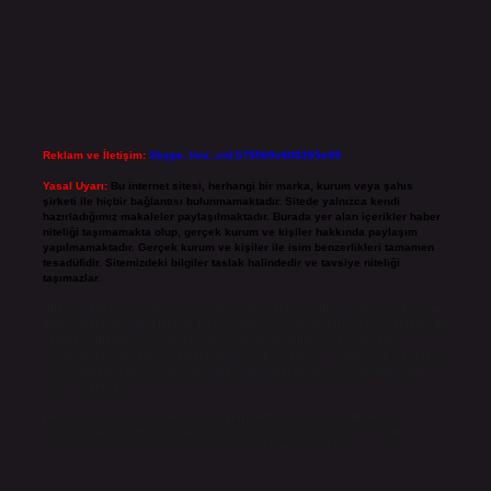
Reklam ve İletişim:
Skype: live:.cid.575569c608265c69
Yasal Uyarı:
Bu internet sitesi, herhangi bir marka, kurum veya şahıs
şirketi ile hiçbir bağlantısı bulunmamaktadır. Sitede yalnızca kendi
hazırladığımız makaleler paylaşılmaktadır. Burada yer alan içerikler haber
niteliği taşımamakta olup, gerçek kurum ve kişiler hakkında paylaşım
yapılmamaktadır. Gerçek kurum ve kişiler ile isim benzerlikleri tamamen
tesadüfidir. Sitemizdeki bilgiler taslak halindedir ve tavsiye niteliği
taşımazlar.
Sitemiz, 5651 Sayılı Kanun gereğince Bilgi Teknolojileri ve İletişim Kurumu
(BTK) tarafından onaylanmış bir Yer Sağlayıcı olarak hizmet vermektedir. Bu
nedenle, sitedeki içerikleri proaktif olarak denetleme veya araştırma
yükümlülüğümüz bulunmamaktadır. Ancak, üyelerimiz yazdıkları içeriklerin
sorumluluğunu taşımakta olup, siteye üye olarak bu sorumluluğu kabul
etmiş sayılırlar.
Hukuka ve yasal düzenlemelere aykırı olduğunu düşündüğünüz içerikleri,
backlinkpanelicomtr@gmail.com
adresine bildirmeniz halinde, ilgili
içerikler yasal süre içerisinde sitemizden kaldırılacaktır.