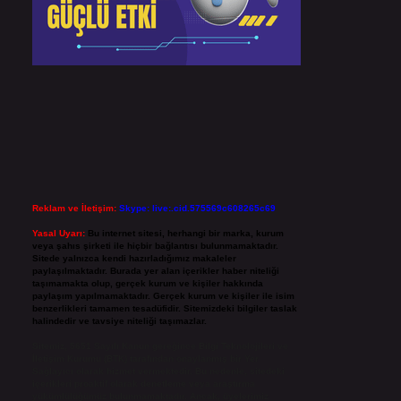
Reklam ve İletişim:
Skype: live:.cid.575569c608265c69
Yasal Uyarı:
Bu internet sitesi, herhangi bir marka, kurum
veya şahıs şirketi ile hiçbir bağlantısı bulunmamaktadır.
Sitede yalnızca kendi hazırladığımız makaleler
paylaşılmaktadır. Burada yer alan içerikler haber niteliği
taşımamakta olup, gerçek kurum ve kişiler hakkında
paylaşım yapılmamaktadır. Gerçek kurum ve kişiler ile isim
benzerlikleri tamamen tesadüfidir. Sitemizdeki bilgiler taslak
halindedir ve tavsiye niteliği taşımazlar.
Sitemiz, 5651 Sayılı Kanun gereğince Bilgi Teknolojileri ve
İletişim Kurumu (BTK) tarafından onaylanmış bir Yer
Sağlayıcı olarak hizmet vermektedir. Bu nedenle, sitedeki
içerikleri proaktif olarak denetleme veya araştırma
yükümlülüğümüz bulunmamaktadır. Ancak, üyelerimiz