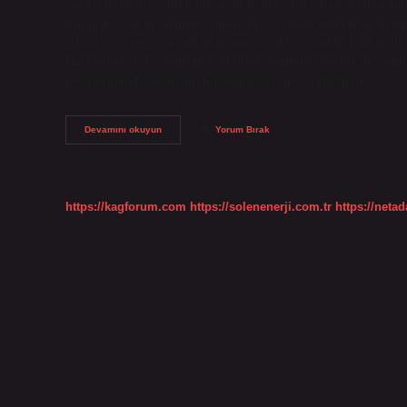
vazgeçilmezdir, çünkü bu sesin bebeklerin kolay uykuya dalma
Süpürge sesi ile uyumak zararlı mı? Uykuya dalmakta zorluk
cihazların sesiyle uyutulmasının sağlıklı olmadığı bildirildi
Başkanı Prof. Dr. Bebekler süpürge sesinden korkar mı? Örneğ
görünümünde herhangi bir değişiklik, gök gürültüsü,…
Bebekler
Devamını okuyun
Yorum Bırak
Elektrik
Süpürgesinden
Neden
Uyur
https://kagforum.com
https://solenenerji.com.tr
https://neta