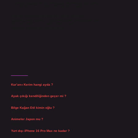
yazdıkları içeriklerin sorumluluğunu taşımakta olup, siteye
üye olarak bu sorumluluğu kabul etmiş sayılırlar.
Hukuka ve yasal düzenlemelere aykırı olduğunu
düşündüğünüz içerikleri,
backlinkpanelicomtr@gmail.com
adresine bildirmeniz halinde, ilgili içerikler yasal süre
içerisinde sitemizden kaldırılacaktır.
Son Yazılar
Kur’an-ı Kerim hangi ayda ?
Ağustos 6, 2026
Ayak çıkığı kendiliğinden geçer mi ?
Ağustos 5, 2026
Bilge Kağan Etil kimin oğlu ?
Ağustos 4, 2026
Animeler Japon mu ?
Ağustos 4, 2026
Yurt dışı iPhone 16 Pro Max ne kadar ?
Temmuz 29, 2026