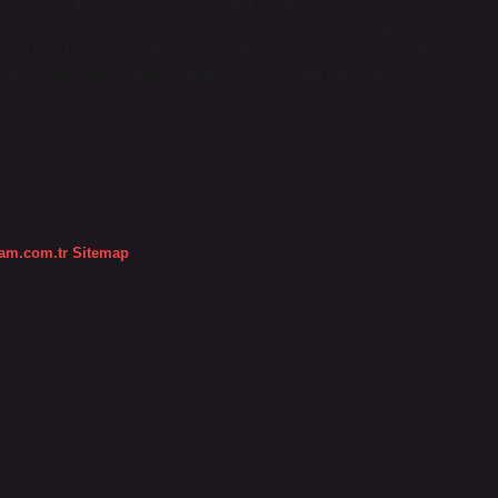
sına yardımcı olma ve hatta onları rahatlatma gibi işlevleri vardır.
 çeken bebeklerin saç kurutma makinesi, elektrik süpürgesi gibi
. Kırklareli Üniversitesi (KLÜ) Sağlık Fakültesi Çocuk Gelişimi Bölüm
in; tuvalet sesi, elektrik süpürgesi sesi, anne babanın
dam.com.tr
Sitemap