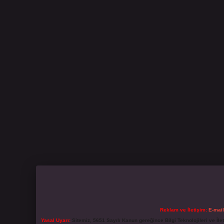
Reklam ve İletişim:
E-mai
Yasal Uyarı:
Sitemiz, 5651 Sayılı Kanun gereğince Bilgi Teknolojileri ve İl