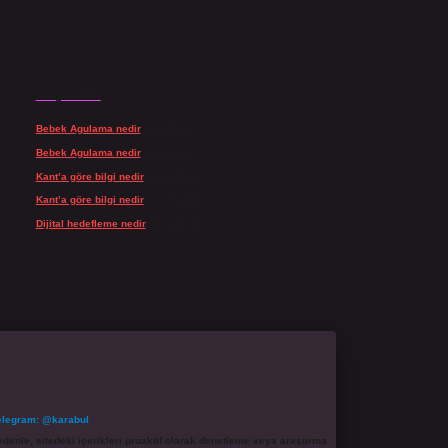
Son yorumlar
Bebek Agulama nedir
için
admin
Bebek Agulama nedir
için
Öykü
Kant’a göre bilgi nedir
için
admin
Kant’a göre bilgi nedir
için
Şengül
Dijital hedefleme nedir
için
admin
elegram: @karabul
denle, sitedeki içerikleri proaktif olarak denetleme veya araştırma