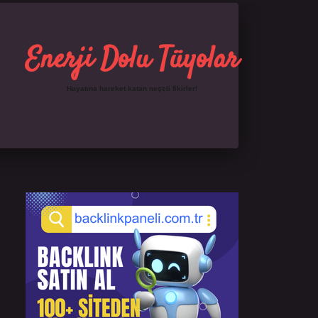
Enerji Dolu Tüyolar
Hayatına hareket katan neşeli fikirler!
Sidebar
https://ilbet.online/
famecasino giriş
grandopera