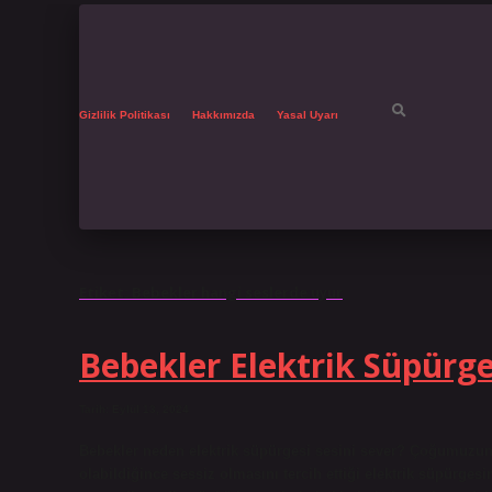
Gizlilik Politikası
Hakkımızda
Yasal Uyarı
Etiket:
Bebekler hangi seslerde uyur
Bebekler Elektrik Süpür
Tarih: Eylül 13, 2024
Bebekler neden elektrik süpürgesi sesini sever? Çoğumuzun
olabildiğince sessiz olmasını tercih ettiği elektrik süpürges