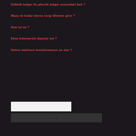
Köftelik bulgur ile pilavlık bulgur arasındaki fark ?
Temmuz 27, 2026
Maaş ne kadar olursa vergi dilimine girer ?
Temmuz 25, 2026
Kiwi iyi mi ?
Temmuz 25, 2026
Elma kolesterolü düşürür mü ?
Temmuz 25, 2026
Kahve makinesi temizlenmezse ne olur ?
Temmuz 23, 2026
Arama