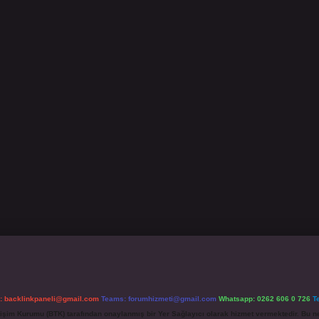
l:
backlinkpaneli@gmail.com
Teams:
forumhizmeti@gmail.com
Whatsapp: 0262 606 0 726
T
etişim Kurumu (BTK) tarafından onaylanmış bir Yer Sağlayıcı olarak hizmet vermektedir. Bu ne