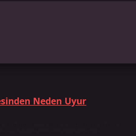
gesinden Neden Uyur
 komşularımızı rahatsız etmemek veya her an kullanabilmek için
inin sesi, yeni doğan bebek sahibi birçok ebeveyn için