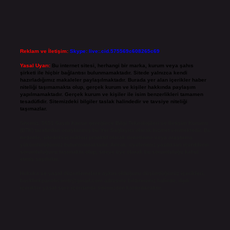
Reklam ve İletişim:
Skype: live:.cid.575569c608265c69
Yasal Uyarı:
Bu internet sitesi, herhangi bir marka, kurum veya şahıs
şirketi ile hiçbir bağlantısı bulunmamaktadır. Sitede yalnızca kendi
hazırladığımız makaleler paylaşılmaktadır. Burada yer alan içerikler haber
niteliği taşımamakta olup, gerçek kurum ve kişiler hakkında paylaşım
yapılmamaktadır. Gerçek kurum ve kişiler ile isim benzerlikleri tamamen
tesadüfidir. Sitemizdeki bilgiler taslak halindedir ve tavsiye niteliği
taşımazlar.
Sitemiz, 5651 Sayılı Kanun gereğince Bilgi Teknolojileri ve İletişim Kurumu
(BTK) tarafından onaylanmış bir Yer Sağlayıcı olarak hizmet vermektedir. Bu
nedenle, sitedeki içerikleri proaktif olarak denetleme veya araştırma
yükümlülüğümüz bulunmamaktadır. Ancak, üyelerimiz yazdıkları içeriklerin
sorumluluğunu taşımakta olup, siteye üye olarak bu sorumluluğu kabul
etmiş sayılırlar.
Hukuka ve yasal düzenlemelere aykırı olduğunu düşündüğünüz içerikleri,
backlinkpanelicomtr@gmail.com
adresine bildirmeniz halinde, ilgili
içerikler yasal süre içerisinde sitemizden kaldırılacaktır.