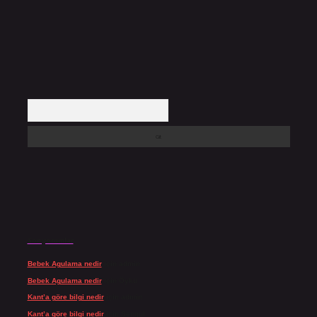
Arama
Son yorumlar
Bebek Agulama nedir
için
admin
Bebek Agulama nedir
için
Öykü
Kant’a göre bilgi nedir
için
admin
Kant’a göre bilgi nedir
için
Şengül