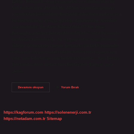
farklar: Bektaşilik, temel prensipleri ve ritüelleri olan bir
Sufi tarikatı iken, Alevilik Hz. Ali’nin soyundan gelmeyi
önemli kılan bir kimliktir. Bektaşilik daha önce herkese açık
bir mezhep iken, Alevilik gizliliğe dayanıyordu. Alevilikte
soy önemlidir. Her Alevi Bektaşi midir? “Her Alevi
Bektaşidir, ama her Bektaşi Alevi değildir” sözü bu gruplar
tarafından kullanılsa da, bu iki grup ortak inanç ilkelerine
sahiptir ve bu ilkeleri yerine getirmek için farklı yöntemler
kullanırlar. Uygulamadaki küçük farklılıklara rağmen aynı
yolu, aynı liderleri ve aynı hedefi kullanırlar… Hacı Bektaş
Veli kimdir, Alevi midir? Hacı Bektâş Velî (Farsça: حاجی
بکتاش…
Bektâşî
Devamını okuyun
Yorum Bırak
Ile
Alevi
Aynı
Mı
https://kagforum.com
https://solenenerji.com.tr
https://netadam.com.tr
Sitemap