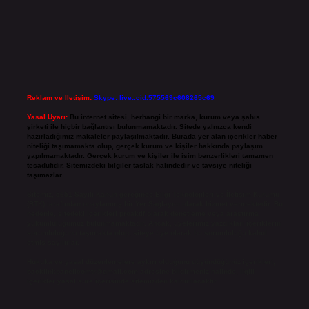
Reklam ve İletişim:
Skype: live:.cid.575569c608265c69
Yasal Uyarı:
Bu internet sitesi, herhangi bir marka, kurum veya şahıs
şirketi ile hiçbir bağlantısı bulunmamaktadır. Sitede yalnızca kendi
hazırladığımız makaleler paylaşılmaktadır. Burada yer alan içerikler haber
niteliği taşımamakta olup, gerçek kurum ve kişiler hakkında paylaşım
yapılmamaktadır. Gerçek kurum ve kişiler ile isim benzerlikleri tamamen
tesadüfidir. Sitemizdeki bilgiler taslak halindedir ve tavsiye niteliği
taşımazlar.
Sitemiz, 5651 Sayılı Kanun gereğince Bilgi Teknolojileri ve İletişim Kurumu
(BTK) tarafından onaylanmış bir Yer Sağlayıcı olarak hizmet vermektedir. Bu
nedenle, sitedeki içerikleri proaktif olarak denetleme veya araştırma
yükümlülüğümüz bulunmamaktadır. Ancak, üyelerimiz yazdıkları içeriklerin
sorumluluğunu taşımakta olup, siteye üye olarak bu sorumluluğu kabul
etmiş sayılırlar.
Hukuka ve yasal düzenlemelere aykırı olduğunu düşündüğünüz içerikleri,
backlinkpanelicomtr@gmail.com
adresine bildirmeniz halinde, ilgili
içerikler yasal süre içerisinde sitemizden kaldırılacaktır.