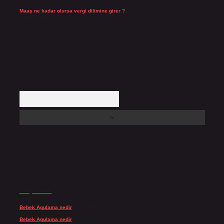
Maaş ne kadar olursa vergi dilimine girer ?
Temmuz 25, 2026
Arama
Son yorumlar
Bebek Agulama nedir
için
admin
Bebek Agulama nedir
için
Öykü