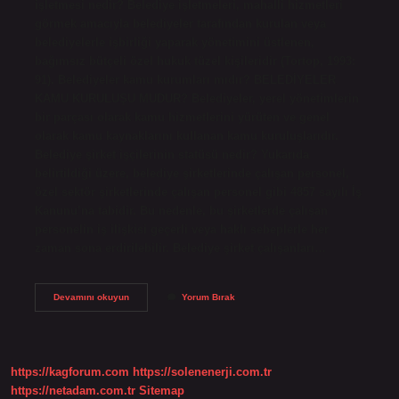
işletmesi nedir? Belediye işletmeleri, mahalli hizmetleri
görmek amacıyla belediyeler tarafından kurulan veya
belediyelerle işbirliği yaparak yönetimini üstlenen,
bağımsız bütçeli özel hukuk tüzel kişileridir (Tortop, 1993:
91). Belediyeler kamu kurumları mıdır? BELEDİYELER
KAMU KURULUŞU MUDUR? Belediyeler, yerel yönetimlerin
bir parçası olarak kamu hizmetlerini yürüten ve genel
olarak kamu kaynaklarını kullanan kamu kuruluşlarıdır.
Belediye şirket işçilerinin statüsü nedir? Yukarıda
belirtildiği üzere, belediye şirketlerinde çalışan personel,
özel sektör şirketlerinde çalışan personel gibi 4857 sayılı İş
Kanunu’na tabidir. Bu nedenle, bu şirketlerde çalışan
personelin iş ilişkisi geçerli veya haklı sebeplerle her
zaman sona erdirilebilir. Belediye şirket çalışanları…
Belediye
Devamını okuyun
Yorum Bırak
Şirketleri
Kamu
Kurumu
Sayılır
Mı
https://kagforum.com
https://solenenerji.com.tr
https://netadam.com.tr
Sitemap