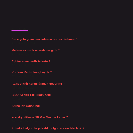
Son Yazılar
Kuzu göbeği mantar tohumu nerede bulunur ?
Ağustos 8, 2026
Muhtıra vermek ne anlama gelir ?
Ağustos 7, 2026
Epifenomen nedir felsefe ?
Ağustos 6, 2026
Kur’an-ı Kerim hangi ayda ?
Ağustos 6, 2026
Ayak çıkığı kendiliğinden geçer mi ?
Ağustos 5, 2026
Bilge Kağan Etil kimin oğlu ?
Ağustos 4, 2026
Animeler Japon mu ?
Ağustos 4, 2026
Yurt dışı iPhone 16 Pro Max ne kadar ?
Temmuz 29, 2026
Köftelik bulgur ile pilavlık bulgur arasındaki fark ?
Temmuz 27, 2026