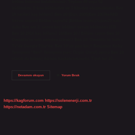
bölüm listesini bulabilirsiniz. Toplam 49 veya 52
bölümden, 9 kısa bölümden ve 3 filmden oluşmaktadır. Ben
10 serileri kaç bölüm? Ben 10 (Dizi, 2005)Ben 10ÜlkeABD
Sezon sayısı4 Bölüm sayısı52 (Bölüm listesi)Yapım20 satır
daha Ben ten 2. sezon kaç bölüm? sezon bölümleri (13)
Ben 10 2016 kaç bölüm? 166Ben 10 / Bölüm sayısı Ben 10
Omnitrix’in sırrı nereden izlenir? Ben 10: Omnitrix’in Sırrı –
TV’de Google Play’de. Ben 10’un yaşı kaç? Benjamin Kirby
Tennyson “Ben” Tennyson (ses: Özgür Ünsal) ayrıca Ben 10
olarak da bilinir) dizinin başkahramanıdır. Tipik bir 10…
Ben
Devamını okuyun
Yorum Bırak
10
Kaç
Dizisi
Var
https://kagforum.com
https://solenenerji.com.tr
https://netadam.com.tr
Sitemap