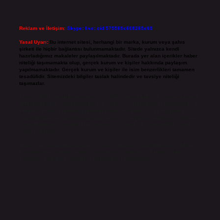
Reklam ve İletişim:
Skype: live:.cid.575569c608265c69
Yasal Uyarı:
Bu internet sitesi, herhangi bir marka, kurum veya şahıs
şirketi ile hiçbir bağlantısı bulunmamaktadır. Sitede yalnızca kendi
hazırladığımız makaleler paylaşılmaktadır. Burada yer alan içerikler haber
niteliği taşımamakta olup, gerçek kurum ve kişiler hakkında paylaşım
yapılmamaktadır. Gerçek kurum ve kişiler ile isim benzerlikleri tamamen
tesadüfidir. Sitemizdeki bilgiler taslak halindedir ve tavsiye niteliği
taşımazlar.
Sitemiz, 5651 Sayılı Kanun gereğince Bilgi Teknolojileri ve İletişim Kurumu
(BTK) tarafından onaylanmış bir Yer Sağlayıcı olarak hizmet vermektedir. Bu
nedenle, sitedeki içerikleri proaktif olarak denetleme veya araştırma
yükümlülüğümüz bulunmamaktadır. Ancak, üyelerimiz yazdıkları içeriklerin
sorumluluğunu taşımakta olup, siteye üye olarak bu sorumluluğu kabul
etmiş sayılırlar.
Hukuka ve yasal düzenlemelere aykırı olduğunu düşündüğünüz içerikleri,
backlinkpanelicomtr@gmail.com
adresine bildirmeniz halinde, ilgili
içerikler yasal süre içerisinde sitemizden kaldırılacaktır.