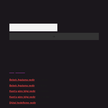
Arama
Son yorumlar
Bebek Agulama nedir
için
admin
Bebek Agulama nedir
için
Öykü
Kant’a göre bilgi nedir
için
admin
Kant’a göre bilgi nedir
için
Şengül
Dijital hedefleme nedir
için
admin