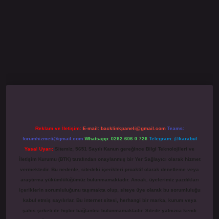
ino giriş
grandoperabet
www.betexper.xyz/
Reklam ve İletişim:
E-mail:
backlinkpaneli@gmail.com
Teams:
forumhizmeti@gmail.com
Whatsapp: 0262 606 0 726
Telegram: @karabul
Yasal Uyarı:
Sitemiz, 5651 Sayılı Kanun gereğince Bilgi Teknolojileri ve
İletişim Kurumu (BTK) tarafından onaylanmış bir Yer Sağlayıcı olarak hizmet
vermektedir. Bu nedenle, sitedeki içerikleri proaktif olarak denetleme veya
araştırma yükümlülüğümüz bulunmamaktadır. Ancak, üyelerimiz yazdıkları
içeriklerin sorumluluğunu taşımakta olup, siteye üye olarak bu sorumluluğu
kabul etmiş sayılırlar. Bu internet sitesi, herhangi bir marka, kurum veya
şahıs şirketi ile hiçbir bağlantısı bulunmamaktadır. Sitede yalnızca kendi