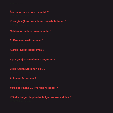
Son Yazılar
Âşârm vergisi yerine ne geldi ?
Ağustos 9, 2026
Kuzu göbeği mantar tohumu nerede bulunur ?
Ağustos 8, 2026
Muhtıra vermek ne anlama gelir ?
Ağustos 7, 2026
Epifenomen nedir felsefe ?
Ağustos 6, 2026
Kur’an-ı Kerim hangi ayda ?
Ağustos 6, 2026
Ayak çıkığı kendiliğinden geçer mi ?
Ağustos 5, 2026
Bilge Kağan Etil kimin oğlu ?
Ağustos 4, 2026
Animeler Japon mu ?
Ağustos 4, 2026
Yurt dışı iPhone 16 Pro Max ne kadar ?
Temmuz 29, 2026
Köftelik bulgur ile pilavlık bulgur arasındaki fark ?
Temmuz 27, 2026