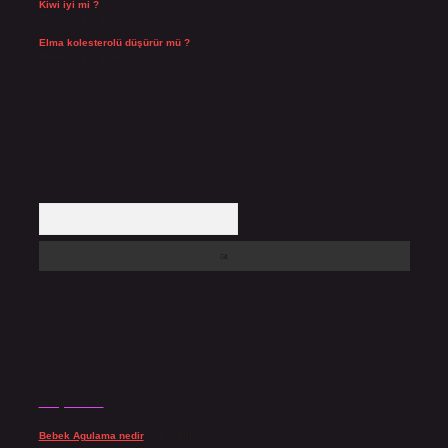
Kiwi iyi mi ?
Temmuz 25, 2026
Elma kolesterolü düşürür mü ?
Temmuz 25, 2026
Arama
Son yorumlar
Bebek Agulama nedir
için
admin