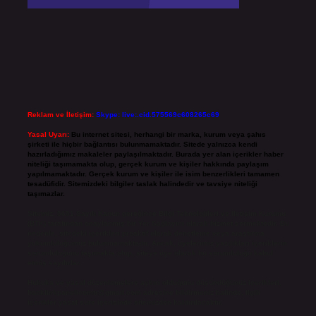
Reklam ve İletişim:
Skype: live:.cid.575569c608265c69
Yasal Uyarı:
Bu internet sitesi, herhangi bir marka, kurum veya şahıs
şirketi ile hiçbir bağlantısı bulunmamaktadır. Sitede yalnızca kendi
hazırladığımız makaleler paylaşılmaktadır. Burada yer alan içerikler haber
niteliği taşımamakta olup, gerçek kurum ve kişiler hakkında paylaşım
yapılmamaktadır. Gerçek kurum ve kişiler ile isim benzerlikleri tamamen
tesadüfidir. Sitemizdeki bilgiler taslak halindedir ve tavsiye niteliği
taşımazlar.
Sitemiz, 5651 Sayılı Kanun gereğince Bilgi Teknolojileri ve İletişim Kurumu
(BTK) tarafından onaylanmış bir Yer Sağlayıcı olarak hizmet vermektedir. Bu
nedenle, sitedeki içerikleri proaktif olarak denetleme veya araştırma
yükümlülüğümüz bulunmamaktadır. Ancak, üyelerimiz yazdıkları içeriklerin
sorumluluğunu taşımakta olup, siteye üye olarak bu sorumluluğu kabul
etmiş sayılırlar.
Hukuka ve yasal düzenlemelere aykırı olduğunu düşündüğünüz içerikleri,
backlinkpanelicomtr@gmail.com
adresine bildirmeniz halinde, ilgili
içerikler yasal süre içerisinde sitemizden kaldırılacaktır.