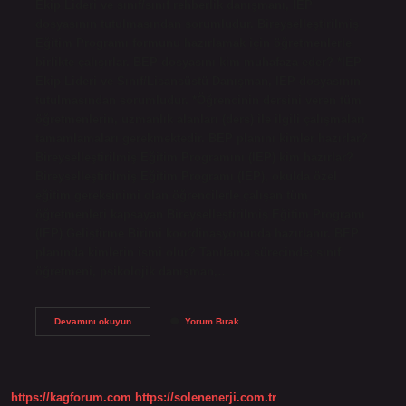
Ekip Lideri ve sınıf/sınıf rehberlik danışmanı, IEP
dosyasının tutulmasından sorumludur. Bireyselleştirilmiş
Eğitim Programı formunu hazırlamak için öğretmenlerle
birlikte çalışırlar. BEP dosyasını kim muhafaza eder? *IEP
Ekip Lideri ve Sınıf/Lisansüstü Danışman, IEP dosyasının
tutulmasından sorumludur. *Öğrencinin dersini veren tüm
öğretmenlerin, uzmanlık alanları (ders) ile ilgili çalışmaları
tamamlamaları gerekmektedir. BEP planını kimler hazırlar?
Bireyselleştirilmiş Eğitim Programını (IEP) kim hazırlar?
Bireyselleştirilmiş Eğitim Programı (IEP), okulda özel
eğitim gereksinimi olan öğrencilerle çalışan tüm
öğretmenleri kapsayan Bireyselleştirilmiş Eğitim Programı
(IEP) Geliştirme Birimi koordinasyonunda hazırlanır. BEP
planında kimlerin ismi olur? Tanılama sürecinde; sınıf
öğretmeni, psikolojik danışman,…
Bep
Devamını okuyun
Yorum Bırak
Planları
Kimde
Kalır
https://kagforum.com
https://solenenerji.com.tr