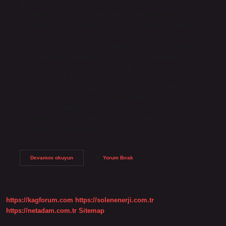
Bireysel ve toplumsal sorunlara akılcı ve mantıklı çözümler
bulmanın yolu bilimsel düşünce ve eylemden geçer. Bu
nedenle insanlar arasında bilimsel düşüncenin eksikliği
sorunların çözümsüz kalmasına ve giderek artmasına yol
açabilir. Bilimin toplum için önemi nedir? Bilimin amacı
insan hayatını kolaylaştırmak ve Dünya’yı yaşamak için
daha iyi bir yer haline getirmektir. Bunu başaran toplumlar
dünyanın önde gelen toplumları olacaktır. Bu nedenle, bilgi
edinmek ve bundan faydalanabilmek hayatta kalma
mücadelesinde başarının anahtarıdır. Bilimin 4 Temel
Amacı Nedir? Bilimsel yöntem, bilim insanlarının verileri
incelediği, hipotezler formüle edip test ettiği, yeni teoriler
geliştirdiği ve önceki sonuçları…
Bilimin
Devamını okuyun
Yorum Bırak
Önemi
Nedir
https://kagforum.com
https://solenenerji.com.tr
https://netadam.com.tr
Sitemap