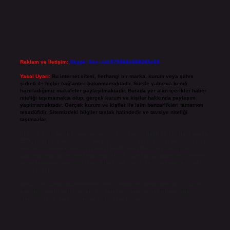
Reklam ve İletişim:
Skype: live:.cid.575569c608265c69
Yasal Uyarı:
Bu internet sitesi, herhangi bir marka, kurum veya şahıs
şirketi ile hiçbir bağlantısı bulunmamaktadır. Sitede yalnızca kendi
hazırladığımız makaleler paylaşılmaktadır. Burada yer alan içerikler haber
niteliği taşımamakta olup, gerçek kurum ve kişiler hakkında paylaşım
yapılmamaktadır. Gerçek kurum ve kişiler ile isim benzerlikleri tamamen
tesadüfidir. Sitemizdeki bilgiler taslak halindedir ve tavsiye niteliği
taşımazlar.
Sitemiz, 5651 Sayılı Kanun gereğince Bilgi Teknolojileri ve İletişim Kurumu
(BTK) tarafından onaylanmış bir Yer Sağlayıcı olarak hizmet vermektedir. Bu
nedenle, sitedeki içerikleri proaktif olarak denetleme veya araştırma
yükümlülüğümüz bulunmamaktadır. Ancak, üyelerimiz yazdıkları içeriklerin
sorumluluğunu taşımakta olup, siteye üye olarak bu sorumluluğu kabul
etmiş sayılırlar.
Hukuka ve yasal düzenlemelere aykırı olduğunu düşündüğünüz içerikleri,
backlinkpanelicomtr@gmail.com
adresine bildirmeniz halinde, ilgili
içerikler yasal süre içerisinde sitemizden kaldırılacaktır.