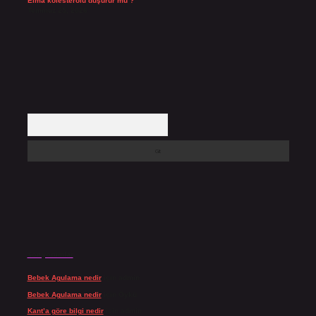
Elma kolesterolü düşürür mü ?
Temmuz 25, 2026
Arama
Son yorumlar
Bebek Agulama nedir
için
admin
Bebek Agulama nedir
için
Öykü
Kant’a göre bilgi nedir
için
admin