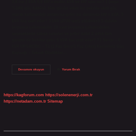
0,8 ise 1 kVA 0,8 kW’a eşittir. kVA ve kW aynı mı? 1 (veya
%100) güç faktörü, tüm gücün etkin bir şekilde aktif güç
olarak kullanıldığı anlamına gelir; bu durumda kW = kVA. 3
kVA kaç watt eder? 3 kVA (2700 watt) yükünüzü 5 dakika
boyunca çalıştırabilir. 10 saat boyunca çalıştırabilen
seçeneklerle satışa sunulur ve piller dahil 2 yıllık tam
garanti ile birlikte gelir. 6 kVA kaç watt eder? T1 Serisi – 6
kVA UPSAC/DC – T1 (1 Faz Giriş/1 Faz Çıkış) Kesintisiz Güç
Kaynağı – Teknik Özellikler…
1
Devamını okuyun
Yorum Bırak
Kw
Kaç
Kva
Yapar
https://kagforum.com
https://solenenerji.com.tr
https://netadam.com.tr
Sitemap