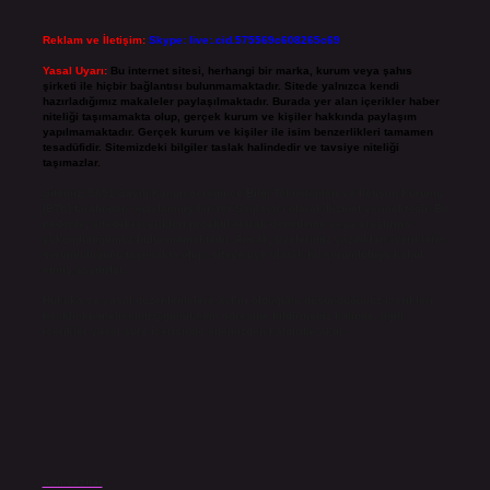
Reklam ve İletişim:
Skype: live:.cid.575569c608265c69
Yasal Uyarı:
Bu internet sitesi, herhangi bir marka, kurum veya şahıs
şirketi ile hiçbir bağlantısı bulunmamaktadır. Sitede yalnızca kendi
hazırladığımız makaleler paylaşılmaktadır. Burada yer alan içerikler haber
niteliği taşımamakta olup, gerçek kurum ve kişiler hakkında paylaşım
yapılmamaktadır. Gerçek kurum ve kişiler ile isim benzerlikleri tamamen
tesadüfidir. Sitemizdeki bilgiler taslak halindedir ve tavsiye niteliği
taşımazlar.
Sitemiz, 5651 Sayılı Kanun gereğince Bilgi Teknolojileri ve İletişim Kurumu
(BTK) tarafından onaylanmış bir Yer Sağlayıcı olarak hizmet vermektedir. Bu
nedenle, sitedeki içerikleri proaktif olarak denetleme veya araştırma
yükümlülüğümüz bulunmamaktadır. Ancak, üyelerimiz yazdıkları içeriklerin
sorumluluğunu taşımakta olup, siteye üye olarak bu sorumluluğu kabul
etmiş sayılırlar.
Hukuka ve yasal düzenlemelere aykırı olduğunu düşündüğünüz içerikleri,
backlinkpanelicomtr@gmail.com
adresine bildirmeniz halinde, ilgili
içerikler yasal süre içerisinde sitemizden kaldırılacaktır.
Son Yazılar