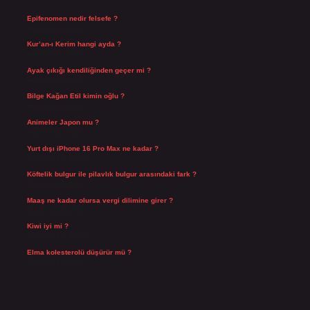
Epifenomen nedir felsefe ?
Ağustos 6, 2026
Kur’an-ı Kerim hangi ayda ?
Ağustos 6, 2026
Ayak çıkığı kendiliğinden geçer mi ?
Ağustos 5, 2026
Bilge Kağan Etil kimin oğlu ?
Ağustos 4, 2026
Animeler Japon mu ?
Ağustos 4, 2026
Yurt dışı iPhone 16 Pro Max ne kadar ?
Temmuz 29, 2026
Köftelik bulgur ile pilavlık bulgur arasındaki fark ?
Temmuz 27, 2026
Maaş ne kadar olursa vergi dilimine girer ?
Temmuz 25, 2026
Kiwi iyi mi ?
Temmuz 25, 2026
Elma kolesterolü düşürür mü ?
Temmuz 25, 2026