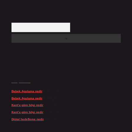
Arama
Son yorumlar
Bebek Agulama nedir
için
admin
Bebek Agulama nedir
için
Öykü
Kant’a göre bilgi nedir
için
admin
Kant’a göre bilgi nedir
için
Şengül
Dijital hedefleme nedir
için
admin