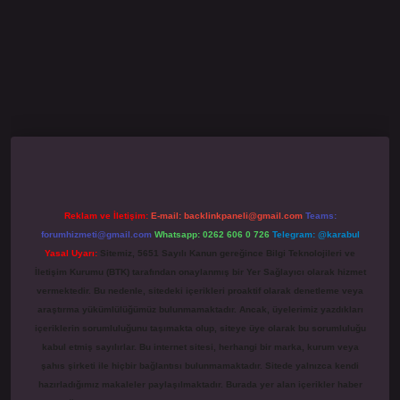
ino giriş
grandoperabet
www.betexper.xyz/
Reklam ve İletişim:
E-mail:
backlinkpaneli@gmail.com
Teams:
forumhizmeti@gmail.com
Whatsapp: 0262 606 0 726
Telegram: @karabul
Yasal Uyarı:
Sitemiz, 5651 Sayılı Kanun gereğince Bilgi Teknolojileri ve
İletişim Kurumu (BTK) tarafından onaylanmış bir Yer Sağlayıcı olarak hizmet
vermektedir. Bu nedenle, sitedeki içerikleri proaktif olarak denetleme veya
araştırma yükümlülüğümüz bulunmamaktadır. Ancak, üyelerimiz yazdıkları
içeriklerin sorumluluğunu taşımakta olup, siteye üye olarak bu sorumluluğu
kabul etmiş sayılırlar. Bu internet sitesi, herhangi bir marka, kurum veya
şahıs şirketi ile hiçbir bağlantısı bulunmamaktadır. Sitede yalnızca kendi
hazırladığımız makaleler paylaşılmaktadır. Burada yer alan içerikler haber