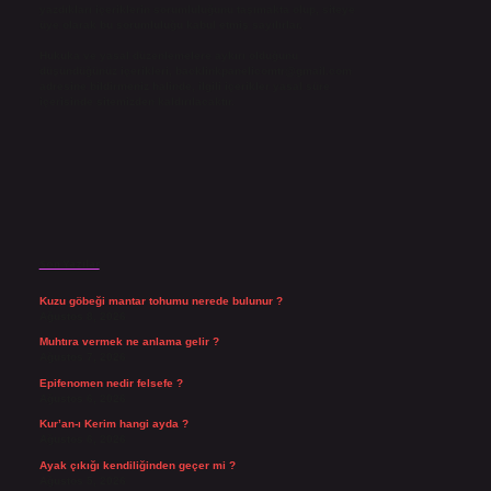
yazdıkları içeriklerin sorumluluğunu taşımakta olup, siteye
üye olarak bu sorumluluğu kabul etmiş sayılırlar.
Hukuka ve yasal düzenlemelere aykırı olduğunu
düşündüğünüz içerikleri,
backlinkpanelicomtr@gmail.com
adresine bildirmeniz halinde, ilgili içerikler yasal süre
içerisinde sitemizden kaldırılacaktır.
Son Yazılar
Kuzu göbeği mantar tohumu nerede bulunur ?
Ağustos 8, 2026
Muhtıra vermek ne anlama gelir ?
Ağustos 7, 2026
Epifenomen nedir felsefe ?
Ağustos 6, 2026
Kur’an-ı Kerim hangi ayda ?
Ağustos 6, 2026
Ayak çıkığı kendiliğinden geçer mi ?
Ağustos 5, 2026