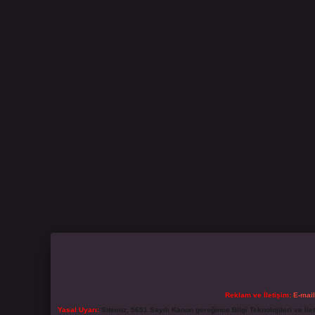
Reklam ve İletişim:
E-mai
Yasal Uyarı:
Sitemiz, 5651 Sayılı Kanun gereğince Bilgi Teknolojileri ve İl