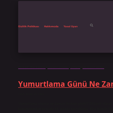
Gizlilik Politikası
Hakkımızda
Yasal Uyarı
Etiket:
Bir kadın yumurtasının çatladığını nasıl anlar
Yumurtlama Günü Ne Zama
Tarih: Aralık 23, 2024
Yumurtlama olunca ne zaman ilişkiye girilir? Düzenli olarak
kanamasından sonraki 14. günde gerçekleşir. Kişi hamile kalma