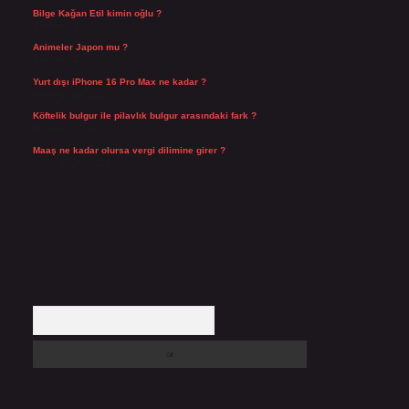
Bilge Kağan Etil kimin oğlu ?
Ağustos 4, 2026
Animeler Japon mu ?
Ağustos 4, 2026
Yurt dışı iPhone 16 Pro Max ne kadar ?
Temmuz 29, 2026
Köftelik bulgur ile pilavlık bulgur arasındaki fark ?
Temmuz 27, 2026
Maaş ne kadar olursa vergi dilimine girer ?
Temmuz 25, 2026
Arama