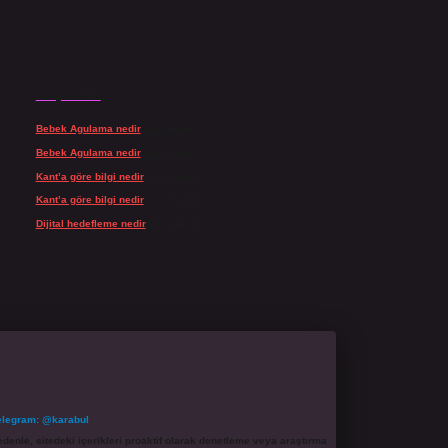
Son yorumlar
Bebek Agulama nedir
için
admin
Bebek Agulama nedir
için
Öykü
Kant’a göre bilgi nedir
için
admin
Kant’a göre bilgi nedir
için
Şengül
Dijital hedefleme nedir
için
admin
elegram: @karabul
denle, sitedeki içerikleri proaktif olarak denetleme veya araştırma