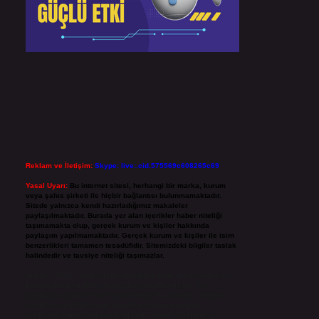
Reklam ve İletişim:
Skype: live:.cid.575569c608265c69
Yasal Uyarı:
Bu internet sitesi, herhangi bir marka, kurum
veya şahıs şirketi ile hiçbir bağlantısı bulunmamaktadır.
Sitede yalnızca kendi hazırladığımız makaleler
paylaşılmaktadır. Burada yer alan içerikler haber niteliği
taşımamakta olup, gerçek kurum ve kişiler hakkında
paylaşım yapılmamaktadır. Gerçek kurum ve kişiler ile isim
benzerlikleri tamamen tesadüfidir. Sitemizdeki bilgiler taslak
halindedir ve tavsiye niteliği taşımazlar.
Sitemiz, 5651 Sayılı Kanun gereğince Bilgi Teknolojileri ve
İletişim Kurumu (BTK) tarafından onaylanmış bir Yer
Sağlayıcı olarak hizmet vermektedir. Bu nedenle, sitedeki
içerikleri proaktif olarak denetleme veya araştırma
yükümlülüğümüz bulunmamaktadır. Ancak, üyelerimiz