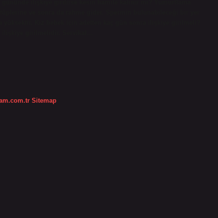
gününde ilişkiye girilirse kesin hamile kalınır mı? Yumurtlama
 tüplerine ve sonra da rahme gider. Spermin bulunabileceği bir yer
üksektir. Kız bebek için adetten kaç gün sonra ilişkiye girilmeli?
 ilişkiye girilmelidir. Servikal…
dam.com.tr
Sitemap