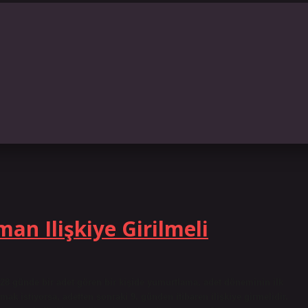
n Ilişkiye Girilmeli
 28 günde bir adet gören bir kişide yumurtlama, adet döneminin ilk
k istiyorsa, adetten sonraki 9. günden itibaren ilişkiye girmelidir.