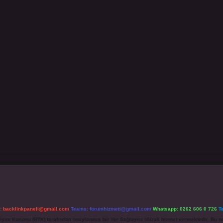
l:
backlinkpaneli@gmail.com
Teams:
forumhizmeti@gmail.com
Whatsapp: 0262 606 0 726
T
etişim Kurumu (BTK) tarafından onaylanmış bir Yer Sağlayıcı olarak hizmet vermektedir. Bu ne