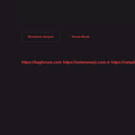
Bu, yumurta ve spermin buluşma şansını artırır. Yumurtlama 
sırasında yumurta kadının yumurtalıklarından salınır. Fallop
olduğu için bu dönemde kadının hamile kalma şansı oldukça y
Bir kız için, olası yumurtlamadan iki ila dört gün önce cinsel
Yumurtlama
Devamını okuyun
Yorum Bırak
Günü
Ne
Zaman
Ilişkiye
Girilmeli
https://kagforum.com
https://solenenerji.com.tr
https://neta