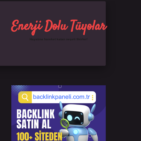
Enerji Dolu Tüyolar
Hayatına hareket katan neşeli fikirler!
Sidebar
https://ilbet.online/
famecasino giriş
grandoperab