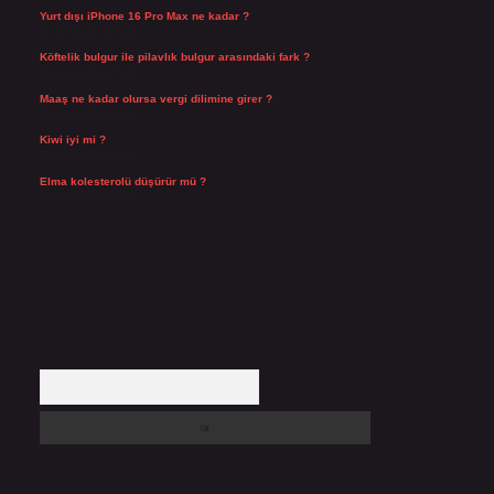
Yurt dışı iPhone 16 Pro Max ne kadar ?
Temmuz 29, 2026
Köftelik bulgur ile pilavlık bulgur arasındaki fark ?
Temmuz 27, 2026
Maaş ne kadar olursa vergi dilimine girer ?
Temmuz 25, 2026
Kiwi iyi mi ?
Temmuz 25, 2026
Elma kolesterolü düşürür mü ?
Temmuz 25, 2026
Arama