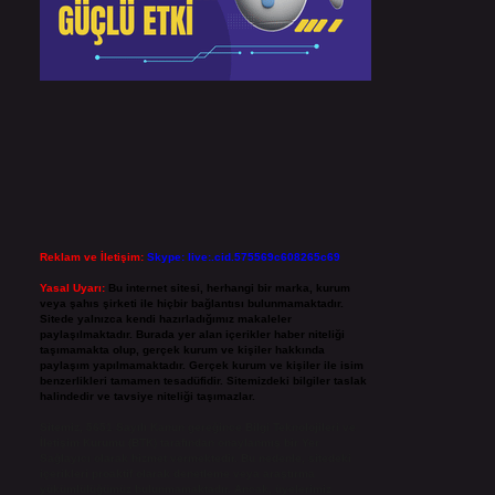
Reklam ve İletişim:
Skype: live:.cid.575569c608265c69
Yasal Uyarı:
Bu internet sitesi, herhangi bir marka, kurum
veya şahıs şirketi ile hiçbir bağlantısı bulunmamaktadır.
Sitede yalnızca kendi hazırladığımız makaleler
paylaşılmaktadır. Burada yer alan içerikler haber niteliği
taşımamakta olup, gerçek kurum ve kişiler hakkında
paylaşım yapılmamaktadır. Gerçek kurum ve kişiler ile isim
benzerlikleri tamamen tesadüfidir. Sitemizdeki bilgiler taslak
halindedir ve tavsiye niteliği taşımazlar.
Sitemiz, 5651 Sayılı Kanun gereğince Bilgi Teknolojileri ve
İletişim Kurumu (BTK) tarafından onaylanmış bir Yer
Sağlayıcı olarak hizmet vermektedir. Bu nedenle, sitedeki
içerikleri proaktif olarak denetleme veya araştırma
yükümlülüğümüz bulunmamaktadır. Ancak, üyelerimiz