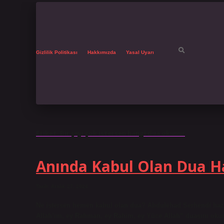
Gizlilik Politikası
Hakkımızda
Yasal Uyarı
Etiket:
Bir şeyi çok istersen hangi dua okunur
Anında Kabul Olan Dua H
Tarih: Aralık 27, 2024
Ne istersen hemen kabul olan dua? Abdulehad Serhendi hazret
Allah’ım, ey Rahman, ey Rahim, ey Yüce Allah” duasını okurs