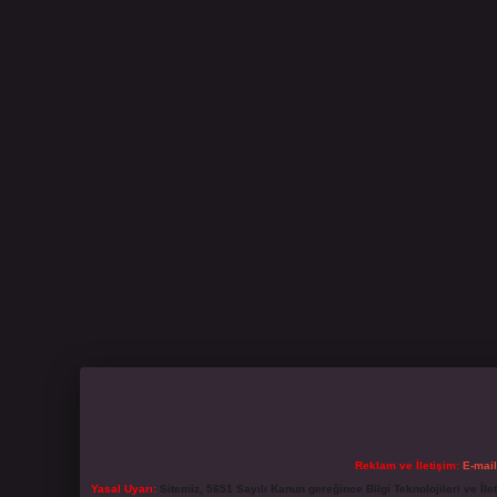
Reklam ve İletişim:
E-mai
Yasal Uyarı:
Sitemiz, 5651 Sayılı Kanun gereğince Bilgi Teknolojileri ve İl