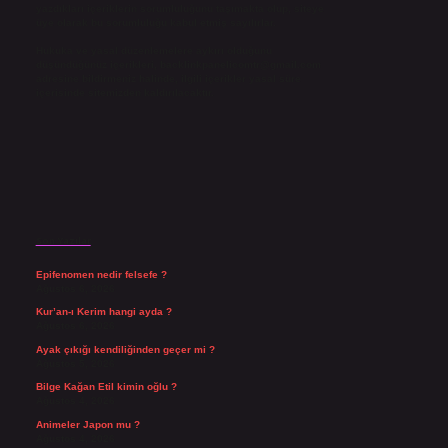
yazdıkları içeriklerin sorumluluğunu taşımakta olup, siteye
üye olarak bu sorumluluğu kabul etmiş sayılırlar.
Hukuka ve yasal düzenlemelere aykırı olduğunu
düşündüğünüz içerikleri,
backlinkpanelicomtr@gmail.com
adresine bildirmeniz halinde, ilgili içerikler yasal süre
içerisinde sitemizden kaldırılacaktır.
Son Yazılar
Epifenomen nedir felsefe ?
Ağustos 6, 2026
Kur’an-ı Kerim hangi ayda ?
Ağustos 6, 2026
Ayak çıkığı kendiliğinden geçer mi ?
Ağustos 5, 2026
Bilge Kağan Etil kimin oğlu ?
Ağustos 4, 2026
Animeler Japon mu ?
Ağustos 4, 2026