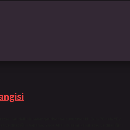
angisi
leri müjdeli bir haber getiriyor ve buyuruyor ki: (Kim 70 defa “Ey
a ve dilediğini yaparsa, Yüce Allah duasını kabul eder ve dilediğini