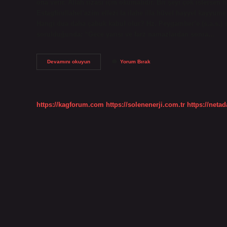
ona verir. Allah rızası için okumalıdır. Bir şeyi çok istersen
Estagfirullahel’azim ellezi la ilahe illa hüvel hayyel kayyu
Hangi dua daha çabuk kabul olur? Hz. Peygamber’e (s.a.s.)
sorulduğunda: “Gece yarısı ve farz namazlardan sonra…
Anında
Devamını okuyun
Yorum Bırak
Kabul
Olan
Dua
Hangisi
https://kagforum.com
https://solenenerji.com.tr
https://neta