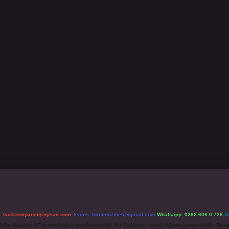
l:
backlinkpaneli@gmail.com
Teams:
forumhizmeti@gmail.com
Whatsapp: 0262 606 0 726
T
etişim Kurumu (BTK) tarafından onaylanmış bir Yer Sağlayıcı olarak hizmet vermektedir. Bu ne