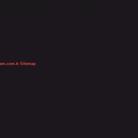
 hangi dua okunur? ‘Estagfirullah bin külli ma kerihallah,
me etubü ileyh.’ Bu çok güçlü özlem duasının Arapça okunuşudur.
 sordu: “Ey Allah’ın Resulü, hangi namaz daha makbuldür?” diye
dam.com.tr
Sitemap