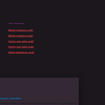
Son yorumlar
Bebek Agulama nedir
için
admin
Bebek Agulama nedir
için
Öykü
Kant’a göre bilgi nedir
için
admin
Kant’a göre bilgi nedir
için
Şengül
Dijital hedefleme nedir
için
admin
elegram: @karabul
denle, sitedeki içerikleri proaktif olarak denetleme veya araştırma