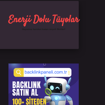
Enerji Dolu Tüyolar
Hayatına hareket katan neşeli fikirler!
Sidebar
https://ilbet.online/
famecasino giriş
grandoperab