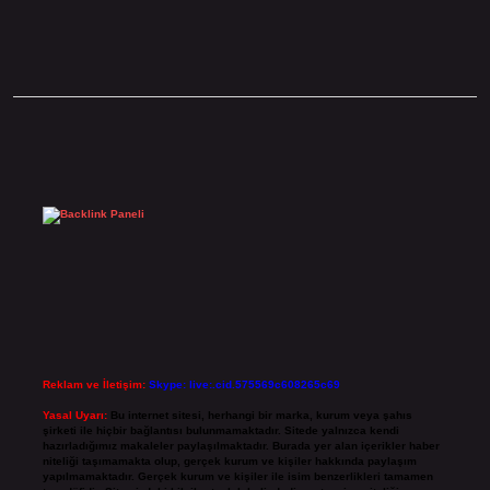
Sidebar
Reklam ve İletişim:
Skype: live:.cid.575569c608265c69
Yasal Uyarı:
Bu internet sitesi, herhangi bir marka, kurum veya şahıs
şirketi ile hiçbir bağlantısı bulunmamaktadır. Sitede yalnızca kendi
hazırladığımız makaleler paylaşılmaktadır. Burada yer alan içerikler haber
niteliği taşımamakta olup, gerçek kurum ve kişiler hakkında paylaşım
yapılmamaktadır. Gerçek kurum ve kişiler ile isim benzerlikleri tamamen