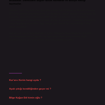
tesadüfidir. Sitemizdeki bilgiler taslak halindedir ve tavsiye niteliği
taşımazlar.
Sitemiz, 5651 Sayılı Kanun gereğince Bilgi Teknolojileri ve İletişim Kurumu
(BTK) tarafından onaylanmış bir Yer Sağlayıcı olarak hizmet vermektedir. Bu
nedenle, sitedeki içerikleri proaktif olarak denetleme veya araştırma
yükümlülüğümüz bulunmamaktadır. Ancak, üyelerimiz yazdıkları içeriklerin
sorumluluğunu taşımakta olup, siteye üye olarak bu sorumluluğu kabul
etmiş sayılırlar.
Hukuka ve yasal düzenlemelere aykırı olduğunu düşündüğünüz içerikleri,
backlinkpanelicomtr@gmail.com
adresine bildirmeniz halinde, ilgili
içerikler yasal süre içerisinde sitemizden kaldırılacaktır.
Son Yazılar
Kur’an-ı Kerim hangi ayda ?
Ağustos 6, 2026
Ayak çıkığı kendiliğinden geçer mi ?
Ağustos 5, 2026
Bilge Kağan Etil kimin oğlu ?
Ağustos 4, 2026