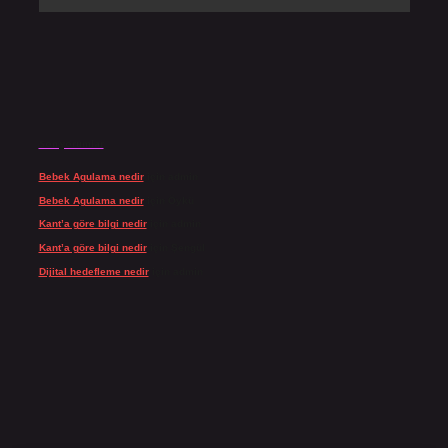
Son yorumlar
Bebek Agulama nedir
için
admin
Bebek Agulama nedir
için
Öykü
Kant’a göre bilgi nedir
için
admin
Kant’a göre bilgi nedir
için
Şengül
Dijital hedefleme nedir
için
admin