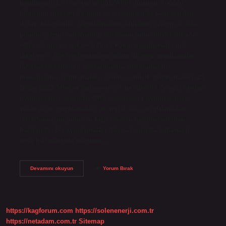
uygulamalar, ekran parlaklığı, Wi-Fi durumu, konum
bildirimi, titreşim durumu ve pil ömrü gibi nedenlerden
dolayı tükenebilir. Uygulamaların kullanım sıklığı ve arka
planda çalışıp çalışmadığı telefonun pilini büyük ölçüde
etkiler. Şarjı en çok ne bitirir? Hangi uygulamalar pil
tüketiyor? İşte telefonunuzun pilini tüketen uygulamalar:
İnternet tarayıcıları, sosyal medya uygulamaları,
mesajlaşma uygulamaları, oyunlar, müzik uygulamaları, 25
Nisan 2023 Telefon şarjını en çok ne tüketir? Sosyal medya
uygulamaları, oyunlar, GPS navigasyon uygulamaları,
video akışı uygulamaları ve müzik akışı uygulamaları
telefonunuzun pilini en hızlı tüketen uygulamalardan
bazılarıdır. Bu uygulamaları daha az sıklıkta kullanarak
veya pil tasarrufu modunu…
Telefonun
Devamını okuyun
Yorum Bırak
Şarjını
En
Çok
Ne
Bitirir
https://kagforum.com
https://solenenerji.com.tr
https://netadam.com.tr
Sitemap