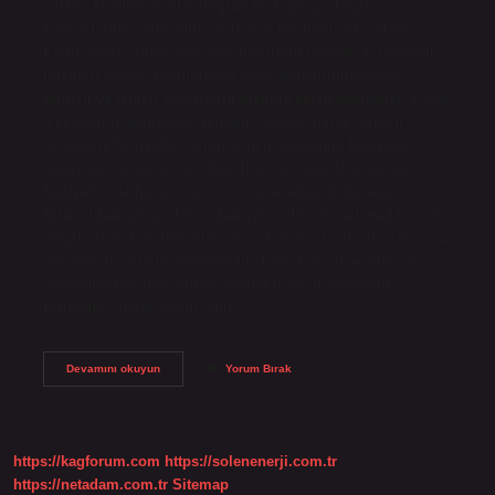
sektör: Üretilen mallar doğrudan doğruya doğal
kaynaklardan elde edilir. 2. İkincil (endüstriyel) sektör:
Endüstriyel ürünlerden yeni ürünlerin imalatı. 3. Üçüncül
(hizmet) sektör: Üretilmeyen veya değiştirilmeyen ve
birincil ve ikincil sektörlerin dışında kalan faaliyetler. 1.2 ve
3 ekonomik faaliyetler nelerdir? Genel olarak birincil
ekonomik faaliyetler tarım, ikincil ekonomik faaliyetler
sanayidir; üçüncül, dördüncül ve dördüncül ekonomik
faaliyetler de hizmet sektörü olarak adlandırılmaktadır.
Birincil faaliyet ve ikincil faaliyet nedir? Temel maddelerin
doğal ortamdan doğrudan veya dolaylı olarak çıkarılmasına
dayanan bir üretim yöntemidir. Topraktan, denizden ve
hayvanlardan elde edilen ürünler birincil ekonomik
faaliyetler olarak kabul edilir.…
Birincil
Devamını okuyun
Yorum Bırak
Üretim
Faaliyetleri
Nelerdir
https://kagforum.com
https://solenenerji.com.tr
https://netadam.com.tr
Sitemap