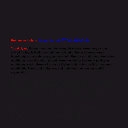
Reklam ve İletişim:
Skype: live:.cid.575569c608265c69
Yasal Uyarı:
Bu internet sitesi, herhangi bir marka, kurum veya şahıs
şirketi ile hiçbir bağlantısı bulunmamaktadır. Sitede yalnızca kendi
hazırladığımız makaleler paylaşılmaktadır. Burada yer alan içerikler haber
niteliği taşımamakta olup, gerçek kurum ve kişiler hakkında paylaşım
yapılmamaktadır. Gerçek kurum ve kişiler ile isim benzerlikleri tamamen
tesadüfidir. Sitemizdeki bilgiler taslak halindedir ve tavsiye niteliği
taşımazlar.
Sitemiz, 5651 Sayılı Kanun gereğince Bilgi Teknolojileri ve İletişim Kurumu
(BTK) tarafından onaylanmış bir Yer Sağlayıcı olarak hizmet vermektedir. Bu
nedenle, sitedeki içerikleri proaktif olarak denetleme veya araştırma
yükümlülüğümüz bulunmamaktadır. Ancak, üyelerimiz yazdıkları içeriklerin
sorumluluğunu taşımakta olup, siteye üye olarak bu sorumluluğu kabul
etmiş sayılırlar.
Hukuka ve yasal düzenlemelere aykırı olduğunu düşündüğünüz içerikleri,
backlinkpanelicomtr@gmail.com
adresine bildirmeniz halinde, ilgili
içerikler yasal süre içerisinde sitemizden kaldırılacaktır.