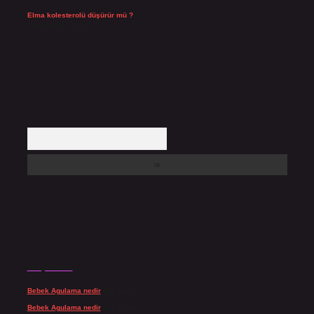
Elma kolesterolü düşürür mü ?
Temmuz 25, 2026
Arama
Son yorumlar
Bebek Agulama nedir
için
admin
Bebek Agulama nedir
için
Öykü