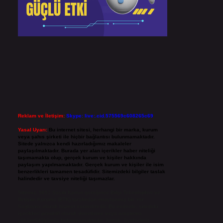
Reklam ve İletişim:
Skype: live:.cid.575569c608265c69
Yasal Uyarı:
Bu internet sitesi, herhangi bir marka, kurum
veya şahıs şirketi ile hiçbir bağlantısı bulunmamaktadır.
Sitede yalnızca kendi hazırladığımız makaleler
paylaşılmaktadır. Burada yer alan içerikler haber niteliği
taşımamakta olup, gerçek kurum ve kişiler hakkında
paylaşım yapılmamaktadır. Gerçek kurum ve kişiler ile isim
benzerlikleri tamamen tesadüfidir. Sitemizdeki bilgiler taslak
halindedir ve tavsiye niteliği taşımazlar.
Sitemiz, 5651 Sayılı Kanun gereğince Bilgi Teknolojileri ve
İletişim Kurumu (BTK) tarafından onaylanmış bir Yer
Sağlayıcı olarak hizmet vermektedir. Bu nedenle, sitedeki
içerikleri proaktif olarak denetleme veya araştırma
yükümlülüğümüz bulunmamaktadır. Ancak, üyelerimiz