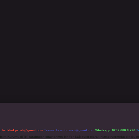
l:
backlinkpaneli@gmail.com
Teams:
forumhizmeti@gmail.com
Whatsapp: 0262 606 0 726
T
etişim Kurumu (BTK) tarafından onaylanmış bir Yer Sağlayıcı olarak hizmet vermektedir. Bu ne