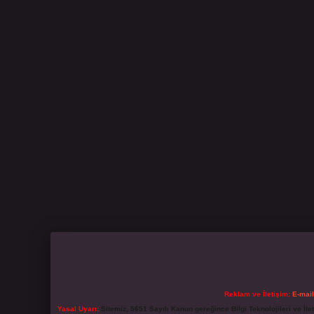
Reklam ve İletişim:
E-mai
Yasal Uyarı:
Sitemiz, 5651 Sayılı Kanun gereğince Bilgi Teknolojileri ve İl