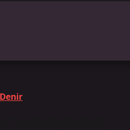
 Denir
, jant, fren, rotor, rulman, çerçeve, aktarma organı parçaları,
pit, pabuç ve tekerlek malzemeleri bisiklet dünyasındaki parça