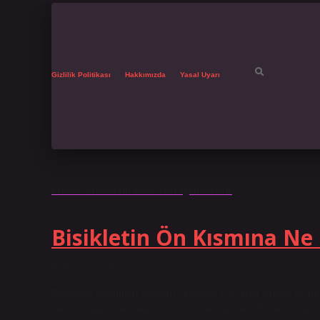
Gizlilik Politikası
Hakkımızda
Yasal Uyarı
Etiket:
Bisikletin arka oturağı ne denir
Bisikletin Ön Kısmına Ne
Tarih: Ocak 17, 2025
Bisikletin bölümleri nelerdir? Bisiklet Parçaları Gidon, lastik
elektrikli parçalar, jant, çerçeve çatalı, yan tekerlekler, kok