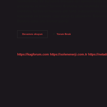
seçenekleridir. Bu parçaların hepsinin ayrı işlevleri vardır. L
parçalarına ne denir? Çerçeve: Bisikletin ana iskeletidir. Gö
molibden, karbon ve titanyum gibi farklı malzemelerden yapıla
bağlandığı ön kısımdır, çatal olarak da adlandırılır. Bisiklet
Dişlilere sahip arka bisiklet göbeği…
Bisikletin
Devamını okuyun
Yorum Bırak
Ön
Kısmına
Ne
Denir
https://kagforum.com
https://solenenerji.com.tr
https://neta