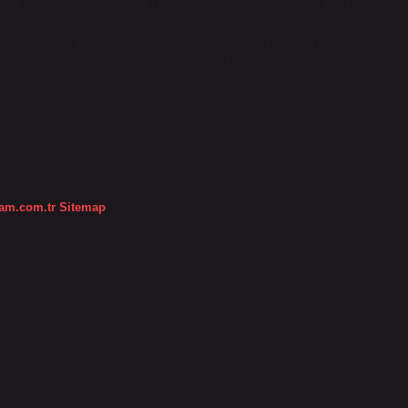
astik ve tekerlek sisteminin kendine özgü parçaları vardır. Bisiklet
vde, çerçeve veya şasi olarak da adlandırılır. Çelik, alüminyum, krom
bilir. Çatal: Bu, çerçeveye tutturulmuş ve bisikletin ön tekerleğinin
in göbeği neresi? Arka göbek bisikletin arka tekerleğine bağlıdır.
dam.com.tr
Sitemap