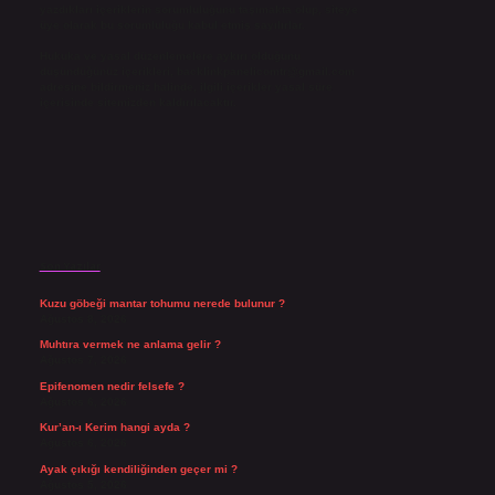
yazdıkları içeriklerin sorumluluğunu taşımakta olup, siteye
üye olarak bu sorumluluğu kabul etmiş sayılırlar.
Hukuka ve yasal düzenlemelere aykırı olduğunu
düşündüğünüz içerikleri,
backlinkpanelicomtr@gmail.com
adresine bildirmeniz halinde, ilgili içerikler yasal süre
içerisinde sitemizden kaldırılacaktır.
Son Yazılar
Kuzu göbeği mantar tohumu nerede bulunur ?
Ağustos 8, 2026
Muhtıra vermek ne anlama gelir ?
Ağustos 7, 2026
Epifenomen nedir felsefe ?
Ağustos 6, 2026
Kur’an-ı Kerim hangi ayda ?
Ağustos 6, 2026
Ayak çıkığı kendiliğinden geçer mi ?
Ağustos 5, 2026