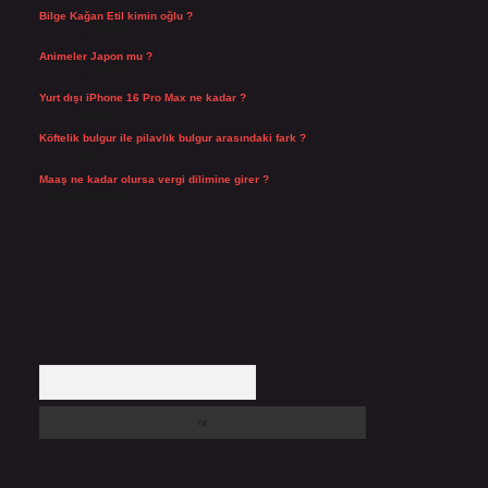
Bilge Kağan Etil kimin oğlu ?
Ağustos 4, 2026
Animeler Japon mu ?
Ağustos 4, 2026
Yurt dışı iPhone 16 Pro Max ne kadar ?
Temmuz 29, 2026
Köftelik bulgur ile pilavlık bulgur arasındaki fark ?
Temmuz 27, 2026
Maaş ne kadar olursa vergi dilimine girer ?
Temmuz 25, 2026
Arama