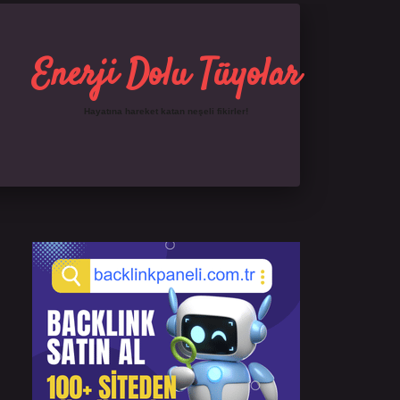
Enerji Dolu Tüyolar
Hayatına hareket katan neşeli fikirler!
Sidebar
https://ilbet.online/
famecasino giriş
grandoperab