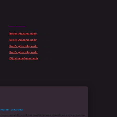
Son yorumlar
Bebek Agulama nedir
için
admin
Bebek Agulama nedir
için
Öykü
Kant’a göre bilgi nedir
için
admin
Kant’a göre bilgi nedir
için
Şengül
Dijital hedefleme nedir
için
admin
elegram: @karabul
denle, sitedeki içerikleri proaktif olarak denetleme veya araştırma