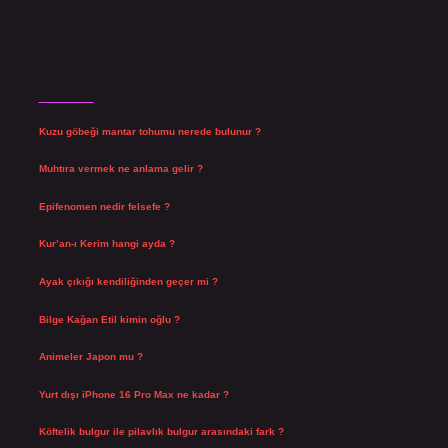
Son Yazılar
Kuzu göbeği mantar tohumu nerede bulunur ?
Ağustos 8, 2026
Muhtıra vermek ne anlama gelir ?
Ağustos 7, 2026
Epifenomen nedir felsefe ?
Ağustos 6, 2026
Kur’an-ı Kerim hangi ayda ?
Ağustos 6, 2026
Ayak çıkığı kendiliğinden geçer mi ?
Ağustos 5, 2026
Bilge Kağan Etil kimin oğlu ?
Ağustos 4, 2026
Animeler Japon mu ?
Ağustos 4, 2026
Yurt dışı iPhone 16 Pro Max ne kadar ?
Temmuz 29, 2026
Köftelik bulgur ile pilavlık bulgur arasındaki fark ?
Temmuz 27, 2026