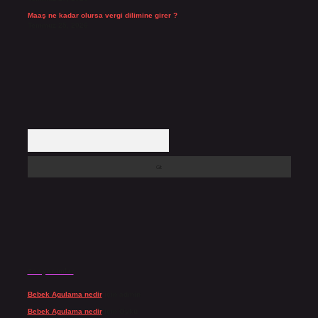
Maaş ne kadar olursa vergi dilimine girer ?
Temmuz 25, 2026
Arama
Son yorumlar
Bebek Agulama nedir
için
admin
Bebek Agulama nedir
için
Öykü