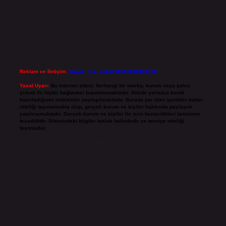
Reklam ve İletişim:
Skype: live:.cid.575569c608265c69
Yasal Uyarı:
Bu internet sitesi, herhangi bir marka, kurum veya şahıs
şirketi ile hiçbir bağlantısı bulunmamaktadır. Sitede yalnızca kendi
hazırladığımız makaleler paylaşılmaktadır. Burada yer alan içerikler haber
niteliği taşımamakta olup, gerçek kurum ve kişiler hakkında paylaşım
yapılmamaktadır. Gerçek kurum ve kişiler ile isim benzerlikleri tamamen
tesadüfidir. Sitemizdeki bilgiler taslak halindedir ve tavsiye niteliği
taşımazlar.
Sitemiz, 5651 Sayılı Kanun gereğince Bilgi Teknolojileri ve İletişim Kurumu
(BTK) tarafından onaylanmış bir Yer Sağlayıcı olarak hizmet vermektedir. Bu
nedenle, sitedeki içerikleri proaktif olarak denetleme veya araştırma
yükümlülüğümüz bulunmamaktadır. Ancak, üyelerimiz yazdıkları içeriklerin
sorumluluğunu taşımakta olup, siteye üye olarak bu sorumluluğu kabul
etmiş sayılırlar.
Hukuka ve yasal düzenlemelere aykırı olduğunu düşündüğünüz içerikleri,
backlinkpanelicomtr@gmail.com
adresine bildirmeniz halinde, ilgili
içerikler yasal süre içerisinde sitemizden kaldırılacaktır.