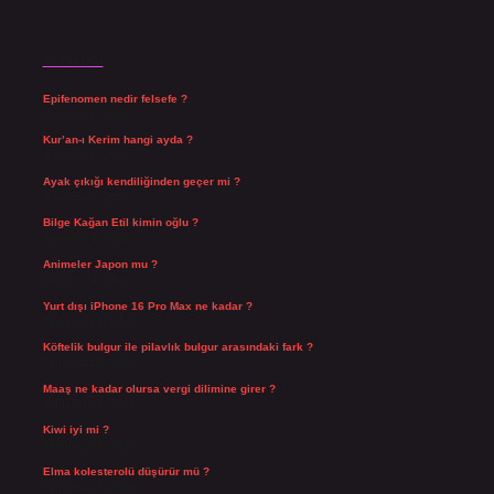
Son Yazılar
Epifenomen nedir felsefe ?
Ağustos 6, 2026
Kur’an-ı Kerim hangi ayda ?
Ağustos 6, 2026
Ayak çıkığı kendiliğinden geçer mi ?
Ağustos 5, 2026
Bilge Kağan Etil kimin oğlu ?
Ağustos 4, 2026
Animeler Japon mu ?
Ağustos 4, 2026
Yurt dışı iPhone 16 Pro Max ne kadar ?
Temmuz 29, 2026
Köftelik bulgur ile pilavlık bulgur arasındaki fark ?
Temmuz 27, 2026
Maaş ne kadar olursa vergi dilimine girer ?
Temmuz 25, 2026
Kiwi iyi mi ?
Temmuz 25, 2026
Elma kolesterolü düşürür mü ?
Temmuz 25, 2026