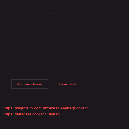
hamile kadınlar ve küçük çocuklar için tehlikelidir. Boya
dumanları küçük çocuklarda ve bebeklerde gelişimsel
bozukluklara neden olabilir. Boya kokusu cocuklara zarar
verir mi? Cevap: Boya kokusu kısa süreli maruziyet için
gerçekten tehlikeli değildir. Bebekler her gün uzun süre
radyasyona maruz kalıyorsa endişe verici olabilir. Ancak,
taze boya kokusu rahatsız edici ve hoş olmayan bir koku
olabilir.13.09.2016Cevap: Boya kokusu kısa süreli maruziyet
için gerçekten tehlikeli değildir. Bebekler her gün uzun süre
radyasyona maruz kalıyorsa endişe verici olabilir. Ancak,
taze boya kokusu rahatsız edici ve hoş olmayan bir koku
olabilir. Gebelikte boya kokusu bebeğe zarar…
Boya
Devamını okuyun
Yorum Bırak
Kokusu
Bebekleri
Etkiler
Mi
https://kagforum.com
https://solenenerji.com.tr
https://netadam.com.tr
Sitemap