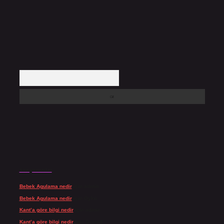
Arama
Son yorumlar
Bebek Agulama nedir
için
admin
Bebek Agulama nedir
için
Öykü
Kant’a göre bilgi nedir
için
admin
Kant’a göre bilgi nedir
için
Şengül