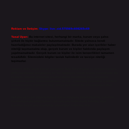
Reklam ve İletişim:
Skype: live:.cid.575569c608265c69
Yasal Uyarı:
Bu internet sitesi, herhangi bir marka, kurum veya şahıs
şirketi ile hiçbir bağlantısı bulunmamaktadır. Sitede yalnızca kendi
hazırladığımız makaleler paylaşılmaktadır. Burada yer alan içerikler haber
niteliği taşımamakta olup, gerçek kurum ve kişiler hakkında paylaşım
yapılmamaktadır. Gerçek kurum ve kişiler ile isim benzerlikleri tamamen
tesadüfidir. Sitemizdeki bilgiler taslak halindedir ve tavsiye niteliği
taşımazlar.
Sitemiz, 5651 Sayılı Kanun gereğince Bilgi Teknolojileri ve İletişim Kurumu
(BTK) tarafından onaylanmış bir Yer Sağlayıcı olarak hizmet vermektedir. Bu
nedenle, sitedeki içerikleri proaktif olarak denetleme veya araştırma
yükümlülüğümüz bulunmamaktadır. Ancak, üyelerimiz yazdıkları içeriklerin
sorumluluğunu taşımakta olup, siteye üye olarak bu sorumluluğu kabul
etmiş sayılırlar.
Hukuka ve yasal düzenlemelere aykırı olduğunu düşündüğünüz içerikleri,
backlinkpanelicomtr@gmail.com
adresine bildirmeniz halinde, ilgili
içerikler yasal süre içerisinde sitemizden kaldırılacaktır.