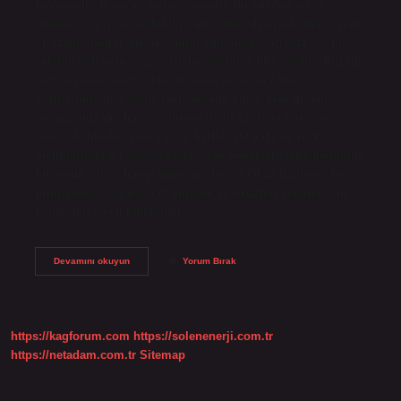
hayvanıdır. Boğa ve buzağı aynıdır, bu yüzden erkek
inekten (sığır) bahsedebilirsiniz. Öküz de erkek inektir (yani
=buzağı =boğa), ancak hadım edilmiştir. Tarımda vb. bu
şekilde kullanılır (bazı öküzler sözlükte bile vardır). Buzağı
ineğin yavrusudur. Öküz dişisine ne denir? Rün
yazıtlarında dişi olana inek, erkeğe buka, yeni doğan
çocuğa buzağı, hadım edilene de öküz denildiği için;
Moğol fethinden sonra Arap harfleriyle yazılan Türk
metinlerinde bir yaşına kadar olan bebeklere tana dendiğini
biliyoruz. Öküz hangi hayvana denir? Öküz (Latince: Bos
primigenius taurus), çift sürmek ve öküzleri çekmek için
kullanılan ve eti kullanılan…
Öküz
Devamını okuyun
Yorum Bırak
Ve
Inek
Arasındaki
Fark
Nedir
https://kagforum.com
https://solenenerji.com.tr
https://netadam.com.tr
Sitemap