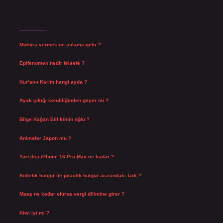
Son Yazılar
Muhtıra vermek ne anlama gelir ?
Ağustos 7, 2026
Epifenomen nedir felsefe ?
Ağustos 6, 2026
Kur’an-ı Kerim hangi ayda ?
Ağustos 6, 2026
Ayak çıkığı kendiliğinden geçer mi ?
Ağustos 5, 2026
Bilge Kağan Etil kimin oğlu ?
Ağustos 4, 2026
Animeler Japon mu ?
Ağustos 4, 2026
Yurt dışı iPhone 16 Pro Max ne kadar ?
Temmuz 29, 2026
Köftelik bulgur ile pilavlık bulgur arasındaki fark ?
Temmuz 27, 2026
Maaş ne kadar olursa vergi dilimine girer ?
Temmuz 25, 2026
Kiwi iyi mi ?
Temmuz 25, 2026