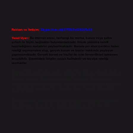
Reklam ve İletişim:
Skype: live:.cid.575569c608265c69
Yasal Uyarı:
Bu internet sitesi, herhangi bir marka, kurum veya şahıs
şirketi ile hiçbir bağlantısı bulunmamaktadır. Sitede yalnızca kendi
hazırladığımız makaleler paylaşılmaktadır. Burada yer alan içerikler haber
niteliği taşımamakta olup, gerçek kurum ve kişiler hakkında paylaşım
yapılmamaktadır. Gerçek kurum ve kişiler ile isim benzerlikleri tamamen
tesadüfidir. Sitemizdeki bilgiler taslak halindedir ve tavsiye niteliği
taşımazlar.
Sitemiz, 5651 Sayılı Kanun gereğince Bilgi Teknolojileri ve İletişim Kurumu
(BTK) tarafından onaylanmış bir Yer Sağlayıcı olarak hizmet vermektedir. Bu
nedenle, sitedeki içerikleri proaktif olarak denetleme veya araştırma
yükümlülüğümüz bulunmamaktadır. Ancak, üyelerimiz yazdıkları içeriklerin
sorumluluğunu taşımakta olup, siteye üye olarak bu sorumluluğu kabul
etmiş sayılırlar.
Hukuka ve yasal düzenlemelere aykırı olduğunu düşündüğünüz içerikleri,
backlinkpanelicomtr@gmail.com
adresine bildirmeniz halinde, ilgili
içerikler yasal süre içerisinde sitemizden kaldırılacaktır.