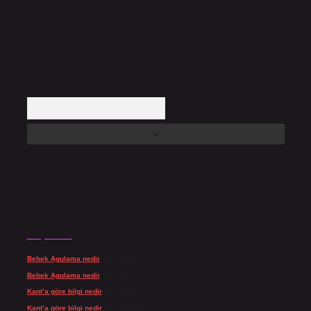
Arama
Son yorumlar
Bebek Agulama nedir
için
admin
Bebek Agulama nedir
için
Öykü
Kant’a göre bilgi nedir
için
admin
Kant’a göre bilgi nedir
için
Şengül