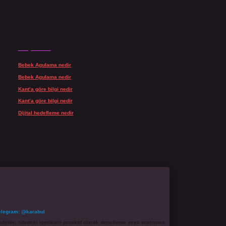
Son yorumlar
Bebek Agulama nedir
için
admin
Bebek Agulama nedir
için
Öykü
Kant’a göre bilgi nedir
için
admin
Kant’a göre bilgi nedir
için
Şengül
Dijital hedefleme nedir
için
admin
elegram: @karabul
denle, sitedeki içerikleri proaktif olarak denetleme veya araştırma