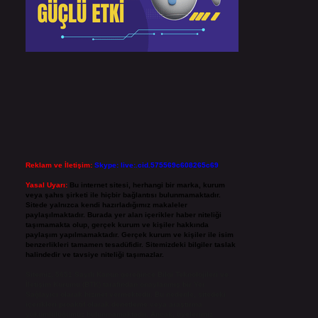
Reklam ve İletişim:
Skype: live:.cid.575569c608265c69
Yasal Uyarı:
Bu internet sitesi, herhangi bir marka, kurum
veya şahıs şirketi ile hiçbir bağlantısı bulunmamaktadır.
Sitede yalnızca kendi hazırladığımız makaleler
paylaşılmaktadır. Burada yer alan içerikler haber niteliği
taşımamakta olup, gerçek kurum ve kişiler hakkında
paylaşım yapılmamaktadır. Gerçek kurum ve kişiler ile isim
benzerlikleri tamamen tesadüfidir. Sitemizdeki bilgiler taslak
halindedir ve tavsiye niteliği taşımazlar.
Sitemiz, 5651 Sayılı Kanun gereğince Bilgi Teknolojileri ve
İletişim Kurumu (BTK) tarafından onaylanmış bir Yer
Sağlayıcı olarak hizmet vermektedir. Bu nedenle, sitedeki
içerikleri proaktif olarak denetleme veya araştırma
yükümlülüğümüz bulunmamaktadır. Ancak, üyelerimiz