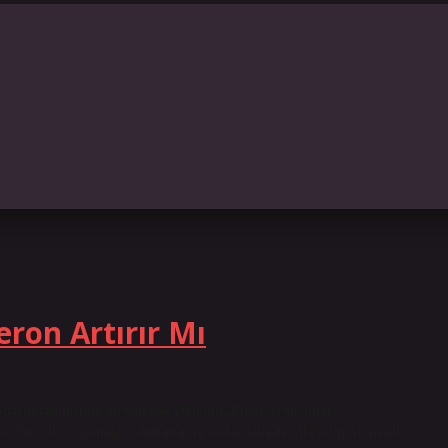
ron Artırır Mı
larından biri de afrodizyak etkisidir. Erkeklerde cinsel
e etki eder? Çamaşır suyunun ne kadar sürede etki ettiğini merak