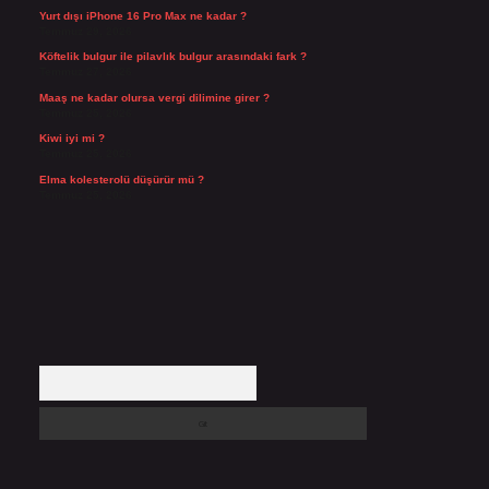
Yurt dışı iPhone 16 Pro Max ne kadar ?
Temmuz 29, 2026
Köftelik bulgur ile pilavlık bulgur arasındaki fark ?
Temmuz 27, 2026
Maaş ne kadar olursa vergi dilimine girer ?
Temmuz 25, 2026
Kiwi iyi mi ?
Temmuz 25, 2026
Elma kolesterolü düşürür mü ?
Temmuz 25, 2026
Arama