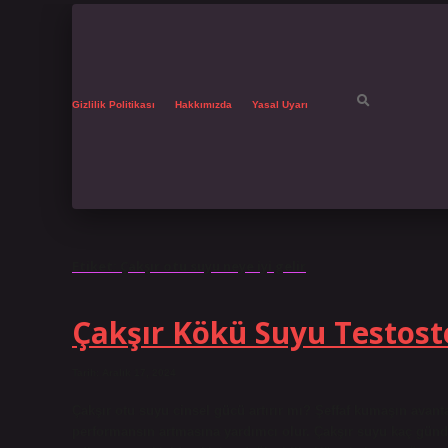
Gizlilik Politikası
Hakkımızda
Yasal Uyarı
Etiket:
Çakşır otu suyu neye iyi gelir
Çakşır Kökü Suyu Testoste
Tarih: Aralık 17, 2024
Çakşır otu suyu cinsel gücü artırır mı? Şeffaf kumaşın avantaj
performansın artmasına yardımcı olur. Çakşır suyu kaç günd