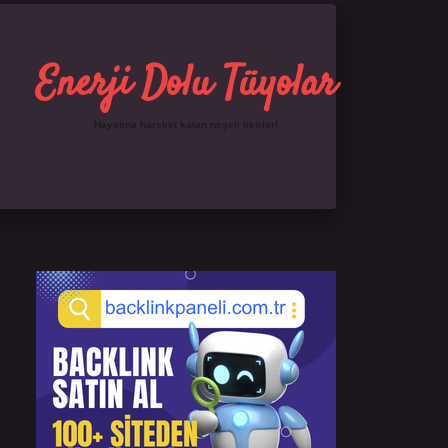
Enerji Dolu Tüyolar
Hayatına hareket katan neşeli fikirler!
Sidebar
https://ilbet.online/
famecasino giriş
grandoperab