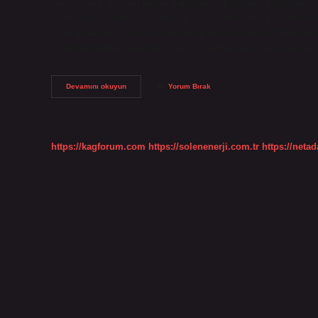
ediyorsanız, kişiden kişiye değişebilir. Köstebek yaprağını
alındığında sperm sayısında ve kalitesinde artış gözlemlenebil
özelliği vardır. Çakşır otu erkeklere nasıl kullanılır? Elde 
uygulandığında cinsel gücü artırır. Çemen otu çay olarak da
Çakşır
Devamını okuyun
Yorum Bırak
Kökü
Suyu
Testosteron
Artırır
Mı
https://kagforum.com
https://solenenerji.com.tr
https://neta