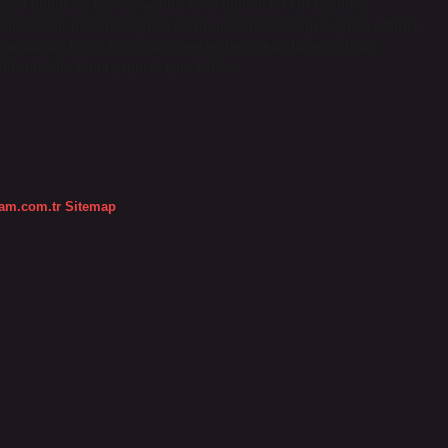
n suyu günde üç kez aç karnına 45-60 günlük bir kür boyunca
ir. Çakşır balı cinsel gücü artırır mı? Cinsel isteği ve gücü arttırıcı
edilen macun, bir ay boyunca yemeklerden sonra düzenli olarak
 tüketilebilir. Bunu yapmak için, kökü…
dam.com.tr
Sitemap