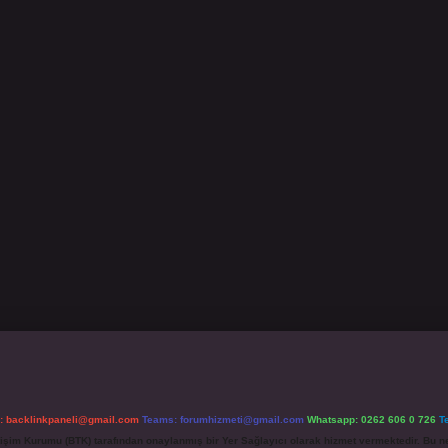
l:
backlinkpaneli@gmail.com
Teams:
forumhizmeti@gmail.com
Whatsapp: 0262 606 0 726
T
etişim Kurumu (BTK) tarafından onaylanmış bir Yer Sağlayıcı olarak hizmet vermektedir. Bu ne