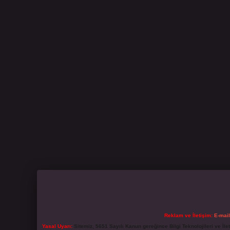
Reklam ve İletişim:
E-mai
Yasal Uyarı:
Sitemiz, 5651 Sayılı Kanun gereğince Bilgi Teknolojileri ve İl