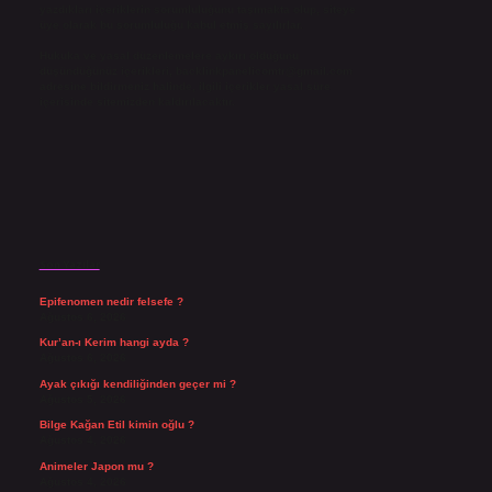
yazdıkları içeriklerin sorumluluğunu taşımakta olup, siteye
üye olarak bu sorumluluğu kabul etmiş sayılırlar.
Hukuka ve yasal düzenlemelere aykırı olduğunu
düşündüğünüz içerikleri,
backlinkpanelicomtr@gmail.com
adresine bildirmeniz halinde, ilgili içerikler yasal süre
içerisinde sitemizden kaldırılacaktır.
Son Yazılar
Epifenomen nedir felsefe ?
Ağustos 6, 2026
Kur’an-ı Kerim hangi ayda ?
Ağustos 6, 2026
Ayak çıkığı kendiliğinden geçer mi ?
Ağustos 5, 2026
Bilge Kağan Etil kimin oğlu ?
Ağustos 4, 2026
Animeler Japon mu ?
Ağustos 4, 2026