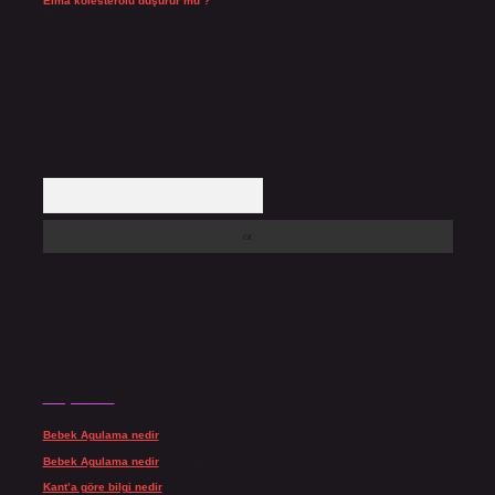
Elma kolesterolü düşürür mü ?
Temmuz 25, 2026
Arama
Son yorumlar
Bebek Agulama nedir
için
admin
Bebek Agulama nedir
için
Öykü
Kant’a göre bilgi nedir
için
admin