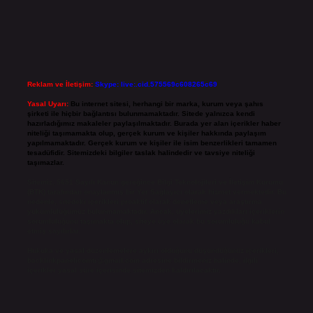
Reklam ve İletişim:
Skype: live:.cid.575569c608265c69
Yasal Uyarı:
Bu internet sitesi, herhangi bir marka, kurum veya şahıs
şirketi ile hiçbir bağlantısı bulunmamaktadır. Sitede yalnızca kendi
hazırladığımız makaleler paylaşılmaktadır. Burada yer alan içerikler haber
niteliği taşımamakta olup, gerçek kurum ve kişiler hakkında paylaşım
yapılmamaktadır. Gerçek kurum ve kişiler ile isim benzerlikleri tamamen
tesadüfidir. Sitemizdeki bilgiler taslak halindedir ve tavsiye niteliği
taşımazlar.
Sitemiz, 5651 Sayılı Kanun gereğince Bilgi Teknolojileri ve İletişim Kurumu
(BTK) tarafından onaylanmış bir Yer Sağlayıcı olarak hizmet vermektedir. Bu
nedenle, sitedeki içerikleri proaktif olarak denetleme veya araştırma
yükümlülüğümüz bulunmamaktadır. Ancak, üyelerimiz yazdıkları içeriklerin
sorumluluğunu taşımakta olup, siteye üye olarak bu sorumluluğu kabul
etmiş sayılırlar.
Hukuka ve yasal düzenlemelere aykırı olduğunu düşündüğünüz içerikleri,
backlinkpanelicomtr@gmail.com
adresine bildirmeniz halinde, ilgili
içerikler yasal süre içerisinde sitemizden kaldırılacaktır.