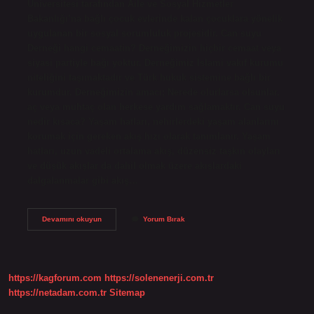
Üniversitesi tarafından Aile ve Sosyal Hizmetler
Bakanlığı’na bağlı çocuk evlerinde kalan çocuklara yönelik
uygulanan bir sosyal sorumluluk projesidir. Can suyu
Derneği hangi cemaatin? Derneğimizin hiçbir cemaat veya
siyasi partiyle bağı yoktur. Derneğimiz İslami vakıf kurumu
niteliğini taşımaktadır ve Türk hukuk sistemine bağlı bir
kurumdur. Derneğimizin amacı; Nerede olurlarsa olsunlar,
aç veya muhtaç olan herkese yardım sağlamaktır. Can suyu
nedir kısaca? Yaşam hatları, nehirlerdeki yaşam alanlarını
korumak için gereken akış hızı olarak tanımlanır. Yaşam
hatları, uzun vadeli ortalama akış, düzensiz taşkın olayları
ve düşük akışlar da dahil olmak üzere akışlardaki
dalgalanmalar gibi akış…
Can
Devamını okuyun
Yorum Bırak
Suyu
Kampanyası
Nedir
https://kagforum.com
https://solenenerji.com.tr
https://netadam.com.tr
Sitemap