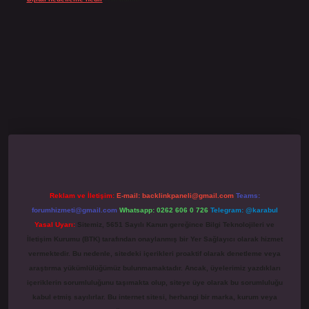
no giriş
grandoperabet
www.betexper.xyz/
Reklam ve İletişim:
E-mail:
backlinkpaneli@gmail.com
Teams:
forumhizmeti@gmail.com
Whatsapp: 0262 606 0 726
Telegram: @karabul
Yasal Uyarı:
Sitemiz, 5651 Sayılı Kanun gereğince Bilgi Teknolojileri ve
İletişim Kurumu (BTK) tarafından onaylanmış bir Yer Sağlayıcı olarak hizmet
vermektedir. Bu nedenle, sitedeki içerikleri proaktif olarak denetleme veya
araştırma yükümlülüğümüz bulunmamaktadır. Ancak, üyelerimiz yazdıkları
içeriklerin sorumluluğunu taşımakta olup, siteye üye olarak bu sorumluluğu
kabul etmiş sayılırlar. Bu internet sitesi, herhangi bir marka, kurum veya