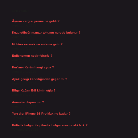
Son Yazılar
Âşârm vergisi yerine ne geldi ?
Ağustos 9, 2026
Kuzu göbeği mantar tohumu nerede bulunur ?
Ağustos 8, 2026
Muhtıra vermek ne anlama gelir ?
Ağustos 7, 2026
Epifenomen nedir felsefe ?
Ağustos 6, 2026
Kur’an-ı Kerim hangi ayda ?
Ağustos 6, 2026
Ayak çıkığı kendiliğinden geçer mi ?
Ağustos 5, 2026
Bilge Kağan Etil kimin oğlu ?
Ağustos 4, 2026
Animeler Japon mu ?
Ağustos 4, 2026
Yurt dışı iPhone 16 Pro Max ne kadar ?
Temmuz 29, 2026
Köftelik bulgur ile pilavlık bulgur arasındaki fark ?
Temmuz 27, 2026