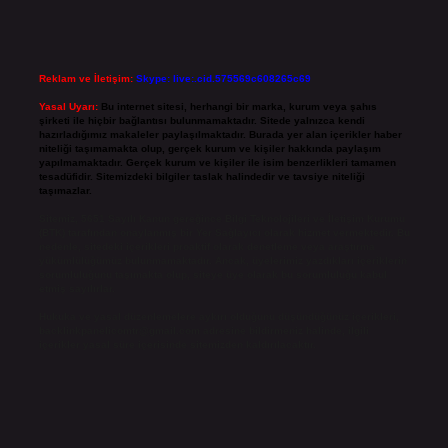
Reklam ve İletişim:
Skype: live:.cid.575569c608265c69
Yasal Uyarı:
Bu internet sitesi, herhangi bir marka, kurum veya şahıs
şirketi ile hiçbir bağlantısı bulunmamaktadır. Sitede yalnızca kendi
hazırladığımız makaleler paylaşılmaktadır. Burada yer alan içerikler haber
niteliği taşımamakta olup, gerçek kurum ve kişiler hakkında paylaşım
yapılmamaktadır. Gerçek kurum ve kişiler ile isim benzerlikleri tamamen
tesadüfidir. Sitemizdeki bilgiler taslak halindedir ve tavsiye niteliği
taşımazlar.
Sitemiz, 5651 Sayılı Kanun gereğince Bilgi Teknolojileri ve İletişim Kurumu
(BTK) tarafından onaylanmış bir Yer Sağlayıcı olarak hizmet vermektedir. Bu
nedenle, sitedeki içerikleri proaktif olarak denetleme veya araştırma
yükümlülüğümüz bulunmamaktadır. Ancak, üyelerimiz yazdıkları içeriklerin
sorumluluğunu taşımakta olup, siteye üye olarak bu sorumluluğu kabul
etmiş sayılırlar.
Hukuka ve yasal düzenlemelere aykırı olduğunu düşündüğünüz içerikleri,
backlinkpanelicomtr@gmail.com
adresine bildirmeniz halinde, ilgili
içerikler yasal süre içerisinde sitemizden kaldırılacaktır.