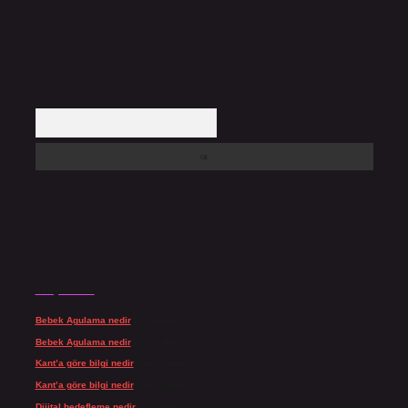
Arama
Son yorumlar
Bebek Agulama nedir
için
admin
Bebek Agulama nedir
için
Öykü
Kant’a göre bilgi nedir
için
admin
Kant’a göre bilgi nedir
için
Şengül
Dijital hedefleme nedir
için
admin