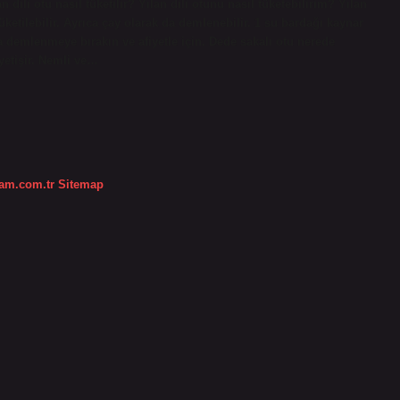
 dili otu nasıl tüketilir? Yılan dili otunu nasıl tüketebilirim? Yılan
üketilebilir. Ayrıca çay olarak da demlenebilir. 1 su bardağı kaynar
ka demlenmeye bırakın ve afiyetle için. Dede sakalı otu nerede
 yetişir. Nemli ve…
dam.com.tr
Sitemap