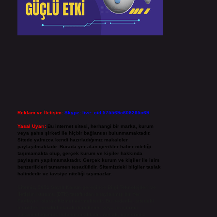
Reklam ve İletişim:
Skype: live:.cid.575569c608265c69
Yasal Uyarı:
Bu internet sitesi, herhangi bir marka, kurum
veya şahıs şirketi ile hiçbir bağlantısı bulunmamaktadır.
Sitede yalnızca kendi hazırladığımız makaleler
paylaşılmaktadır. Burada yer alan içerikler haber niteliği
taşımamakta olup, gerçek kurum ve kişiler hakkında
paylaşım yapılmamaktadır. Gerçek kurum ve kişiler ile isim
benzerlikleri tamamen tesadüfidir. Sitemizdeki bilgiler taslak
halindedir ve tavsiye niteliği taşımazlar.
Sitemiz, 5651 Sayılı Kanun gereğince Bilgi Teknolojileri ve
İletişim Kurumu (BTK) tarafından onaylanmış bir Yer
Sağlayıcı olarak hizmet vermektedir. Bu nedenle, sitedeki
içerikleri proaktif olarak denetleme veya araştırma
yükümlülüğümüz bulunmamaktadır. Ancak, üyelerimiz