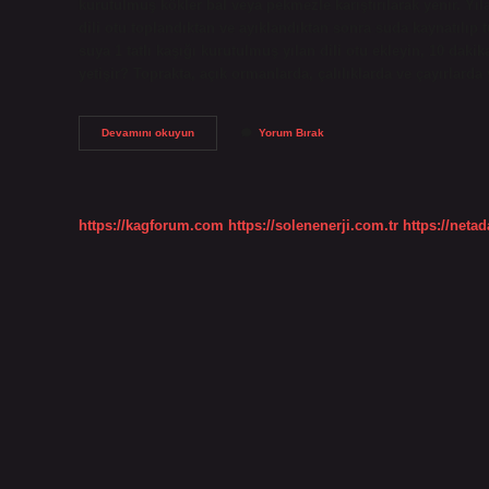
kurutulmuş kökler bal veya pekmezle karıştırılarak yenir. Yılan
dili otu toplandıktan ve ayıklandıktan sonra suda kaynatılıp t
suya 1 tatlı kaşığı kurutulmuş yılan dili otu ekleyin, 10 daki
yetişir? Toprakta, açık ormanlarda, çalılıklarda ve çayırlarda
Dede
Devamını okuyun
Yorum Bırak
Sakalı
Otu
Nasıl
Tüketilir
https://kagforum.com
https://solenenerji.com.tr
https://neta