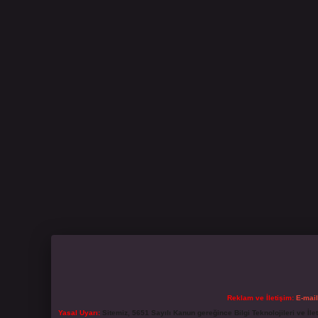
Reklam ve İletişim:
E-mai
Yasal Uyarı:
Sitemiz, 5651 Sayılı Kanun gereğince Bilgi Teknolojileri ve İl