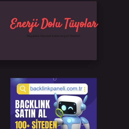
Enerji Dolu Tüyolar
Hayatına hareket katan neşeli fikirler!
Sidebar
https://ilbet.online/
famecasino giriş
grandopera