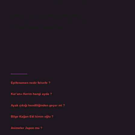
yazdıkları içeriklerin sorumluluğunu taşımakta olup, siteye
üye olarak bu sorumluluğu kabul etmiş sayılırlar.
Hukuka ve yasal düzenlemelere aykırı olduğunu
düşündüğünüz içerikleri,
backlinkpanelicomtr@gmail.com
adresine bildirmeniz halinde, ilgili içerikler yasal süre
içerisinde sitemizden kaldırılacaktır.
Son Yazılar
Epifenomen nedir felsefe ?
Ağustos 6, 2026
Kur’an-ı Kerim hangi ayda ?
Ağustos 6, 2026
Ayak çıkığı kendiliğinden geçer mi ?
Ağustos 5, 2026
Bilge Kağan Etil kimin oğlu ?
Ağustos 4, 2026
Animeler Japon mu ?
Ağustos 4, 2026