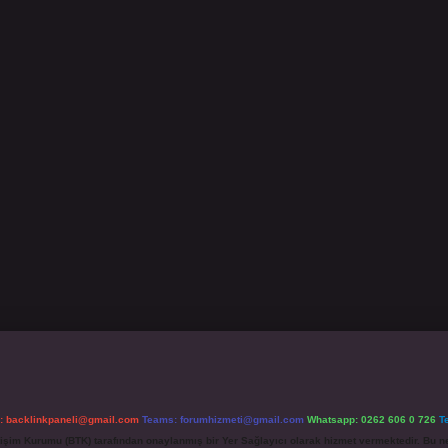
l:
backlinkpaneli@gmail.com
Teams:
forumhizmeti@gmail.com
Whatsapp: 0262 606 0 726
T
etişim Kurumu (BTK) tarafından onaylanmış bir Yer Sağlayıcı olarak hizmet vermektedir. Bu ne