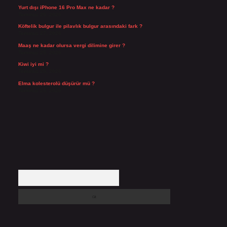
Yurt dışı iPhone 16 Pro Max ne kadar ?
Temmuz 29, 2026
Köftelik bulgur ile pilavlık bulgur arasındaki fark ?
Temmuz 27, 2026
Maaş ne kadar olursa vergi dilimine girer ?
Temmuz 25, 2026
Kiwi iyi mi ?
Temmuz 25, 2026
Elma kolesterolü düşürür mü ?
Temmuz 25, 2026
Arama