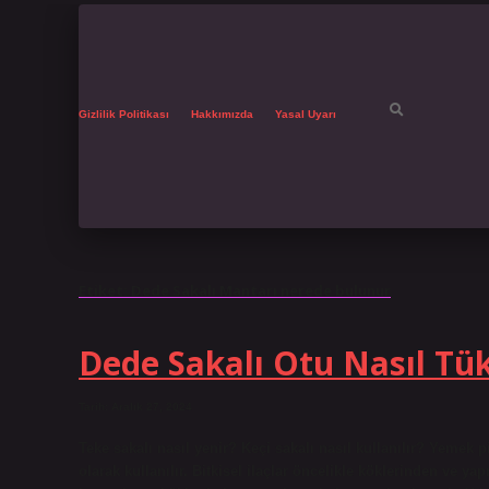
Gizlilik Politikası
Hakkımızda
Yasal Uyarı
Etiket:
Dede Sakalı Mantarı nerede bulunur
Dede Sakalı Otu Nasıl Tük
Tarih: Aralık 27, 2024
Teke sakalı nasıl yenir? Keçi sakalı nasıl kullanılır? Yemek p
olarak kullanılır. Bitkisel ilaçlar öncelikle köklerinden ve yap