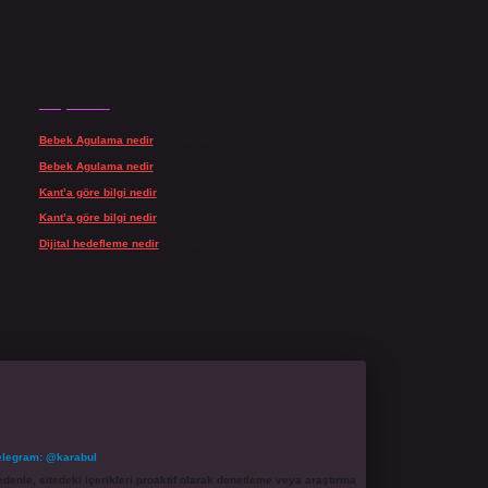
Son yorumlar
Bebek Agulama nedir
için
admin
Bebek Agulama nedir
için
Öykü
Kant’a göre bilgi nedir
için
admin
Kant’a göre bilgi nedir
için
Şengül
Dijital hedefleme nedir
için
admin
elegram: @karabul
denle, sitedeki içerikleri proaktif olarak denetleme veya araştırma