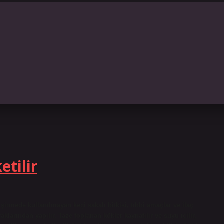
etilir
işirmede kullanılmayan keçi sakalı bitkisi, tıbbi amaçlar ve ilaç
raklarından yapılır. Taze toplanan kökler kaynatılır ve suyu içilir,