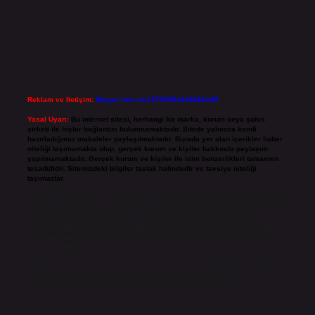
Reklam ve İletişim:
Skype: live:.cid.575569c608265c69
Yasal Uyarı:
Bu internet sitesi, herhangi bir marka, kurum veya şahıs
şirketi ile hiçbir bağlantısı bulunmamaktadır. Sitede yalnızca kendi
hazırladığımız makaleler paylaşılmaktadır. Burada yer alan içerikler haber
niteliği taşımamakta olup, gerçek kurum ve kişiler hakkında paylaşım
yapılmamaktadır. Gerçek kurum ve kişiler ile isim benzerlikleri tamamen
tesadüfidir. Sitemizdeki bilgiler taslak halindedir ve tavsiye niteliği
taşımazlar.
Sitemiz, 5651 Sayılı Kanun gereğince Bilgi Teknolojileri ve İletişim Kurumu
(BTK) tarafından onaylanmış bir Yer Sağlayıcı olarak hizmet vermektedir. Bu
nedenle, sitedeki içerikleri proaktif olarak denetleme veya araştırma
yükümlülüğümüz bulunmamaktadır. Ancak, üyelerimiz yazdıkları içeriklerin
sorumluluğunu taşımakta olup, siteye üye olarak bu sorumluluğu kabul
etmiş sayılırlar.
Hukuka ve yasal düzenlemelere aykırı olduğunu düşündüğünüz içerikleri,
backlinkpanelicomtr@gmail.com
adresine bildirmeniz halinde, ilgili
içerikler yasal süre içerisinde sitemizden kaldırılacaktır.