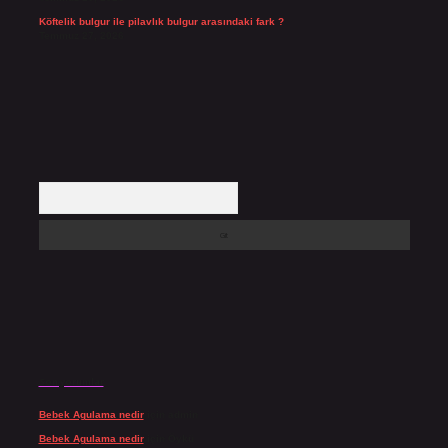
Köftelik bulgur ile pilavlık bulgur arasındaki fark ?
Temmuz 27, 2026
Arama
Son yorumlar
Bebek Agulama nedir
için
admin
Bebek Agulama nedir
için
Öykü