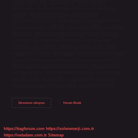
kurularken ve ayak tabanlarına ve sırtına nazikçe
dokunurken, ilk dokunuşlar muayene sırasında bebeği
uyarmak için bir fırsattır. Daha agresif uyarım
yöntemlerinden kaçının. Taktil uyaran nedir? Dokunma
duyusu, vücudun en büyük organı olan ciltteki reseptörler
aracılığıyla dokunmanın algılanmasını sağlar. Dokunma
duyusu, rahimde gelişen ilk duyudur ve bebeklikten
itibaren sosyal, duygusal, fiziksel ve bilişsel gelişimde
önemli bir rol oynar. Taktil sendromu ne demek? Dokunsal
duyarlılık, belirli öğrenme güçlükleri olan çocuklarda
yaygın görülen bir nörolojik bozukluktur. Bu bozuklukta
çocuk, öğrenme sürecine müdahale etmeyen dokunmaya
karşı hassastır. Ancak, dokunma duyarlılığıyla ilişkili
davranışsal tepkiler ve rahatsızlık, öğrenme sürecine…
Taktil
Devamını okuyun
Yorum Bırak
Uyaran
Nasıl
Yapılır
https://kagforum.com
https://solenenerji.com.tr
https://netadam.com.tr
Sitemap