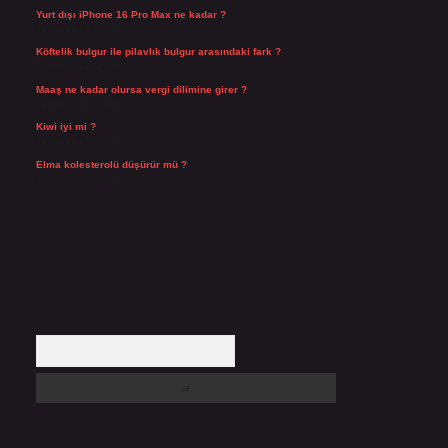
Yurt dışı iPhone 16 Pro Max ne kadar ?
Temmuz 29, 2026
Köftelik bulgur ile pilavlık bulgur arasındaki fark ?
Temmuz 27, 2026
Maaş ne kadar olursa vergi dilimine girer ?
Temmuz 25, 2026
Kiwi iyi mi ?
Temmuz 25, 2026
Elma kolesterolü düşürür mü ?
Temmuz 25, 2026
Arama