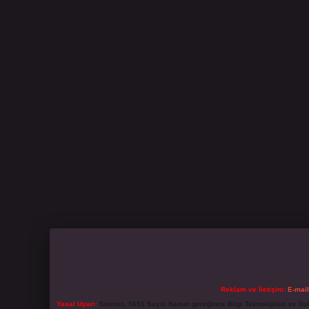
Reklam ve İletişim:
E-mai
Yasal Uyarı:
Sitemiz, 5651 Sayılı Kanun gereğince Bilgi Teknolojileri ve İl