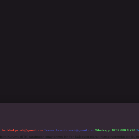
l:
backlinkpaneli@gmail.com
Teams:
forumhizmeti@gmail.com
Whatsapp: 0262 606 0 726
T
etişim Kurumu (BTK) tarafından onaylanmış bir Yer Sağlayıcı olarak hizmet vermektedir. Bu ne