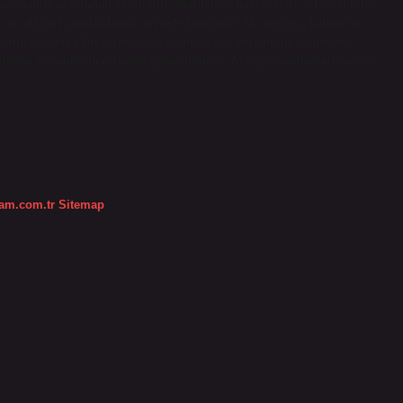
e vitamin açısından zengindir. Atardamar hastalıkları çok çeşitlidir
ilir. Akciğer toplardamarı nerede bulunur? Akciğerleri, kalbin bir
arını gösteren bir çizim. Orta kısımda sol atriyumun üstündeki
 doğru uzanımı da çizimde gösterilmiştir. Akciğer atardamarı ne işe
dam.com.tr
Sitemap