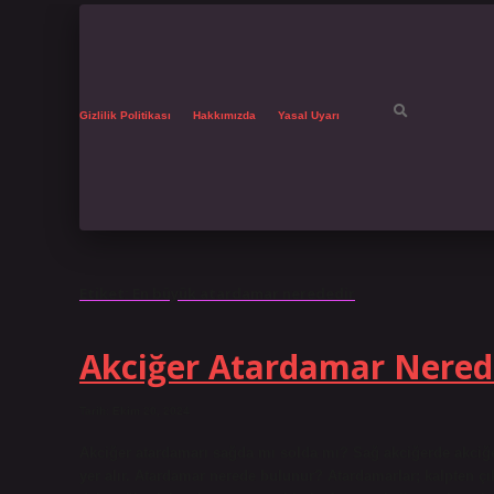
Gizlilik Politikası
Hakkımızda
Yasal Uyarı
Etiket:
En büyük atardamar nerededir
Akciğer Atardamar Nered
Tarih: Ekim 20, 2024
Akciğer atardamarı sağda mı solda mı? Sağ akciğerde akciğ
yer alır. Atardamar nerede bulunur? Atardamarlar; kalpten ç