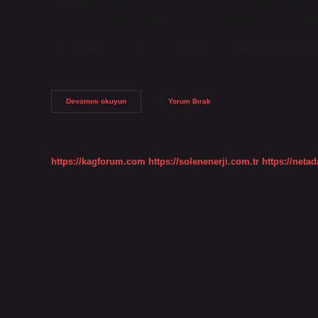
daha yüksek kan basıncına sahiptir. Ayrıca oksijen, mineral v
ve bazı atardamar hastalıkları yavaş ve semptomsuz ilerleyeb
kısmını ve pulmoner venleri ve ayrıca bazı büyük kan damarl
kırmızı damarlar pulmoner venlerdir ve bunların akciğerlere
yarar? Akciğer atardamarları, vücuttaki…
Akciğer
Devamını okuyun
Yorum Bırak
Atardamar
Nerededir
https://kagforum.com
https://solenenerji.com.tr
https://neta