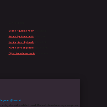
Son yorumlar
Bebek Agulama nedir
için
admin
Bebek Agulama nedir
için
Öykü
Kant’a göre bilgi nedir
için
admin
Kant’a göre bilgi nedir
için
Şengül
Dijital hedefleme nedir
için
admin
elegram: @karabul
denle, sitedeki içerikleri proaktif olarak denetleme veya araştırma