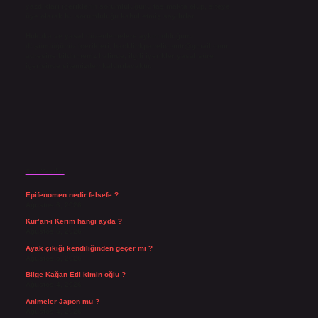
yazdıkları içeriklerin sorumluluğunu taşımakta olup, siteye
üye olarak bu sorumluluğu kabul etmiş sayılırlar.
Hukuka ve yasal düzenlemelere aykırı olduğunu
düşündüğünüz içerikleri,
backlinkpanelicomtr@gmail.com
adresine bildirmeniz halinde, ilgili içerikler yasal süre
içerisinde sitemizden kaldırılacaktır.
Son Yazılar
Epifenomen nedir felsefe ?
Ağustos 6, 2026
Kur’an-ı Kerim hangi ayda ?
Ağustos 6, 2026
Ayak çıkığı kendiliğinden geçer mi ?
Ağustos 5, 2026
Bilge Kağan Etil kimin oğlu ?
Ağustos 4, 2026
Animeler Japon mu ?
Ağustos 4, 2026