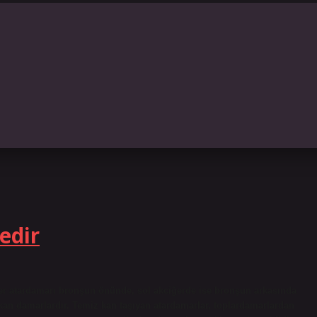
edir
er atardamarı bronşun önünde, sol akciğerde ise bronşun arkasında
ıkan damarlardır. Temiz kan taşıyan atardamarlar, toplardamarlardan