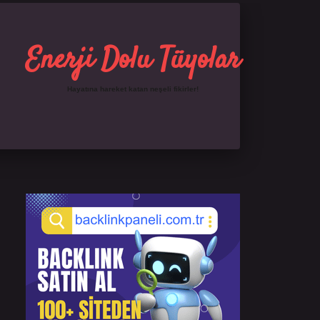
Enerji Dolu Tüyolar
Hayatına hareket katan neşeli fikirler!
Sidebar
https://ilbet.online/
famecasino giriş
grandopera