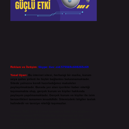
Reklam ve İletişim:
Skype: live:.cid.575569c608265c69
Yasal Uyarı:
Bu internet sitesi, herhangi bir marka, kurum
veya şahıs şirketi ile hiçbir bağlantısı bulunmamaktadır.
Sitede yalnızca kendi hazırladığımız makaleler
paylaşılmaktadır. Burada yer alan içerikler haber niteliği
taşımamakta olup, gerçek kurum ve kişiler hakkında
paylaşım yapılmamaktadır. Gerçek kurum ve kişiler ile isim
benzerlikleri tamamen tesadüfidir. Sitemizdeki bilgiler taslak
halindedir ve tavsiye niteliği taşımazlar.
Sitemiz, 5651 Sayılı Kanun gereğince Bilgi Teknolojileri ve
İletişim Kurumu (BTK) tarafından onaylanmış bir Yer
Sağlayıcı olarak hizmet vermektedir. Bu nedenle, sitedeki
içerikleri proaktif olarak denetleme veya araştırma
yükümlülüğümüz bulunmamaktadır. Ancak, üyelerimiz