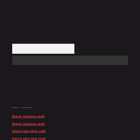
Arama
Son yorumlar
Bebek Agulama nedir
için
admin
Bebek Agulama nedir
için
Öykü
Kant’a göre bilgi nedir
için
admin
Kant’a göre bilgi nedir
için
Şengül