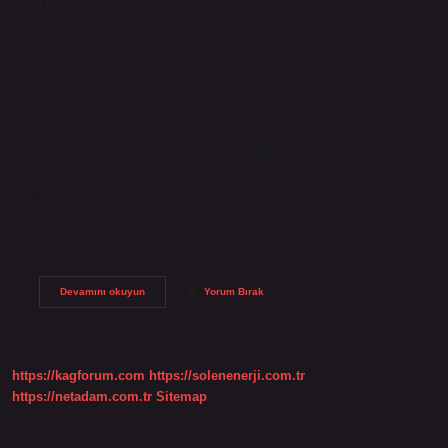
(TÜİK) göre Yılmaz, Türkiye’deki en yaygın soyadıdır. Peki
diğer ülkelerdeki en popüler soyadlar nelerdir?25 Aralık
2020 Dünyada en çok kullanılan soyad nedir? Çin’de
“Wang” dünyada en yaygın kullanılan soyadı iken,
Türkiye’de “Yılmaz” yine birinci sırada yer aldı. Soyadları
genellikle beş kategoriden birine girer: Toponimik (yerel
veya yerle ilgili)6 Şubat 2020 En uzun soyadı nedir? Öte
yandan 50 harfli “Ay yıldızlı al bayrağı taşıyan kahraman
evlatların” soyadı ise Türkçe’nin en uzun soyadı olarak
kabul ediliyor. Türkiye’de Kılıç soyadı kaç kişide var? Kılıç
ismi, Türklerin tarihinde önemli bir yere sahip olan ve
savaşçı kimlikleriyle…
En
Devamını okuyun
Yorum Bırak
Çok
Soyadı
Nedir
https://kagforum.com
https://solenenerji.com.tr
https://netadam.com.tr
Sitemap