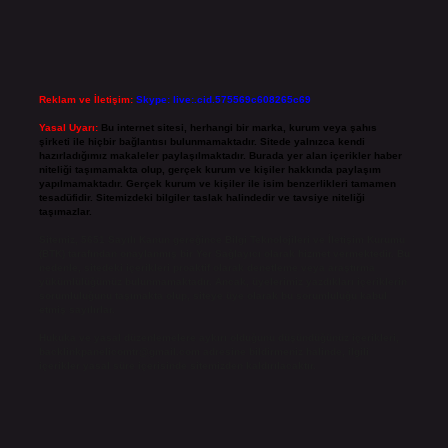
Reklam ve İletişim:
Skype: live:.cid.575569c608265c69
Yasal Uyarı:
Bu internet sitesi, herhangi bir marka, kurum veya şahıs
şirketi ile hiçbir bağlantısı bulunmamaktadır. Sitede yalnızca kendi
hazırladığımız makaleler paylaşılmaktadır. Burada yer alan içerikler haber
niteliği taşımamakta olup, gerçek kurum ve kişiler hakkında paylaşım
yapılmamaktadır. Gerçek kurum ve kişiler ile isim benzerlikleri tamamen
tesadüfidir. Sitemizdeki bilgiler taslak halindedir ve tavsiye niteliği
taşımazlar.
Sitemiz, 5651 Sayılı Kanun gereğince Bilgi Teknolojileri ve İletişim Kurumu
(BTK) tarafından onaylanmış bir Yer Sağlayıcı olarak hizmet vermektedir. Bu
nedenle, sitedeki içerikleri proaktif olarak denetleme veya araştırma
yükümlülüğümüz bulunmamaktadır. Ancak, üyelerimiz yazdıkları içeriklerin
sorumluluğunu taşımakta olup, siteye üye olarak bu sorumluluğu kabul
etmiş sayılırlar.
Hukuka ve yasal düzenlemelere aykırı olduğunu düşündüğünüz içerikleri,
backlinkpanelicomtr@gmail.com
adresine bildirmeniz halinde, ilgili
içerikler yasal süre içerisinde sitemizden kaldırılacaktır.