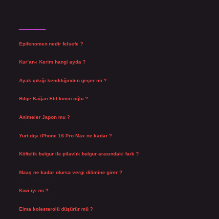
Son Yazılar
Epifenomen nedir felsefe ?
Ağustos 6, 2026
Kur’an-ı Kerim hangi ayda ?
Ağustos 6, 2026
Ayak çıkığı kendiliğinden geçer mi ?
Ağustos 5, 2026
Bilge Kağan Etil kimin oğlu ?
Ağustos 4, 2026
Animeler Japon mu ?
Ağustos 4, 2026
Yurt dışı iPhone 16 Pro Max ne kadar ?
Temmuz 29, 2026
Köftelik bulgur ile pilavlık bulgur arasındaki fark ?
Temmuz 27, 2026
Maaş ne kadar olursa vergi dilimine girer ?
Temmuz 25, 2026
Kiwi iyi mi ?
Temmuz 25, 2026
Elma kolesterolü düşürür mü ?
Temmuz 25, 2026