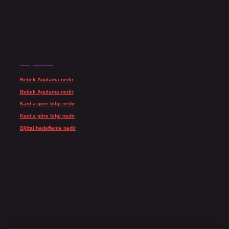
Son yorumlar
Bebek Agulama nedir
için
admin
Bebek Agulama nedir
için
Öykü
Kant’a göre bilgi nedir
için
admin
Kant’a göre bilgi nedir
için
Şengül
Dijital hedefleme nedir
için
admin
ino giriş
grandoperabet
www.betexper.xyz/