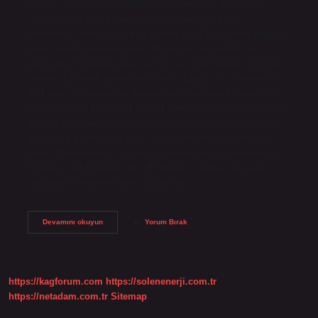
olmak, dikkatsizce hareket etmek demektir. Atalarımız:
“Çağrıldığın yere gitme, davet edilmediğin yerde
görünme,” demişlerdi. Kök kelime Eski Türkçeden gelir ve
nefret etmek anlamına gelir. Bir insan sevmediği şey
yüzünden öfkelenir, ama sevdiği şey için dağları yerinden
oynatır. Erinmek nerede kullanılır? Eriyip git – tembel ol.
Makarna – ev yapımı makarna. Halk arasında Erinmek ne
anlama gelir? Eski bir Türkçe kelime olan erinmek kelimesi
günlük konuşmalarda sıkça kullanılır. Tembellikten dolayı
yapmanız gereken bir şeyi sürekli ertelemeye tembellik
denir. “Bırakmamak” ifadesi bu kelimeden esinlenmiştir.
Üşenmek mi Erinmek mi? “Erinmek” kelimesinin aynı
zamanda “tembelleşmek” anlamına…
Erinmek
Devamını okuyun
Yorum Bırak
Ne
Anlama
Gelir
https://kagforum.com
https://solenenerji.com.tr
https://netadam.com.tr
Sitemap