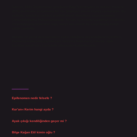
Sitemiz, 5651 Sayılı Kanun gereğince Bilgi Teknolojileri ve İletişim Kurumu
(BTK) tarafından onaylanmış bir Yer Sağlayıcı olarak hizmet vermektedir. Bu
nedenle, sitedeki içerikleri proaktif olarak denetleme veya araştırma
yükümlülüğümüz bulunmamaktadır. Ancak, üyelerimiz yazdıkları içeriklerin
sorumluluğunu taşımakta olup, siteye üye olarak bu sorumluluğu kabul
etmiş sayılırlar.
Hukuka ve yasal düzenlemelere aykırı olduğunu düşündüğünüz içerikleri,
backlinkpanelicomtr@gmail.com
adresine bildirmeniz halinde, ilgili
içerikler yasal süre içerisinde sitemizden kaldırılacaktır.
Son Yazılar
Epifenomen nedir felsefe ?
Ağustos 6, 2026
Kur’an-ı Kerim hangi ayda ?
Ağustos 6, 2026
Ayak çıkığı kendiliğinden geçer mi ?
Ağustos 5, 2026
Bilge Kağan Etil kimin oğlu ?
Ağustos 4, 2026