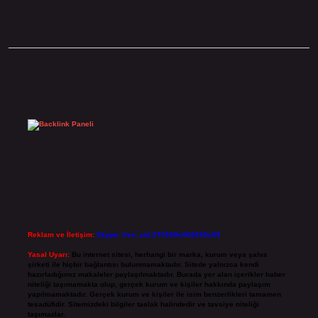
Sidebar
Reklam ve İletişim:
Skype: live:.cid.575569c608265c69
Yasal Uyarı:
Bu internet sitesi, herhangi bir marka, kurum veya şahıs
şirketi ile hiçbir bağlantısı bulunmamaktadır. Sitede yalnızca kendi
hazırladığımız makaleler paylaşılmaktadır. Burada yer alan içerikler haber
niteliği taşımamakta olup, gerçek kurum ve kişiler hakkında paylaşım
yapılmamaktadır. Gerçek kurum ve kişiler ile isim benzerlikleri tamamen
tesadüfidir. Sitemizdeki bilgiler taslak halindedir ve tavsiye niteliği
taşımazlar.