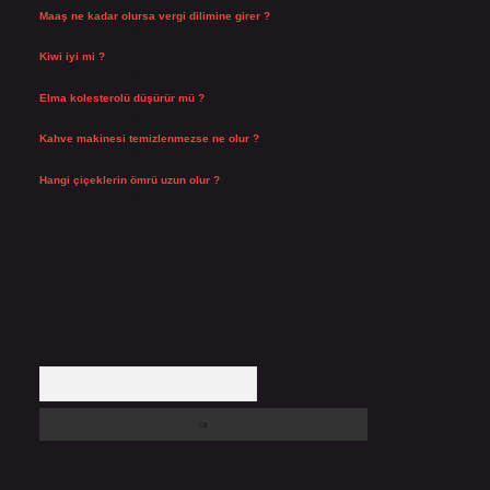
Maaş ne kadar olursa vergi dilimine girer ?
Temmuz 25, 2026
Kiwi iyi mi ?
Temmuz 25, 2026
Elma kolesterolü düşürür mü ?
Temmuz 25, 2026
Kahve makinesi temizlenmezse ne olur ?
Temmuz 23, 2026
Hangi çiçeklerin ömrü uzun olur ?
Temmuz 17, 2026
Arama