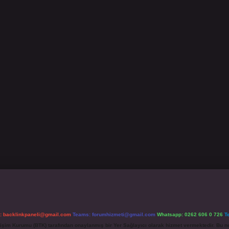
l:
backlinkpaneli@gmail.com
Teams:
forumhizmeti@gmail.com
Whatsapp: 0262 606 0 726
T
etişim Kurumu (BTK) tarafından onaylanmış bir Yer Sağlayıcı olarak hizmet vermektedir. Bu ne