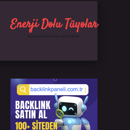
Enerji Dolu Tüyolar
Hayatına hareket katan neşeli fikirler!
Sidebar
https://ilbet.online/
famecasino giriş
grandopera