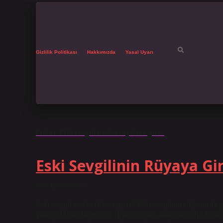
Gizlilik Politikası
Hakkımızda
Yasal Uyarı
Etiket:
Eski sevgili neden rüyalara girer
Eski Sevgilinin Rüyaya G
Tarih: Eylül 22, 2024
Eski sevgili neden rüyaya girer? Eski sevgilinizi rüyanızda g
yeni, ciddi ve düzgün bir ilişki kurmak anlamına gelir. Rüya y