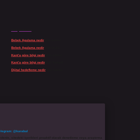
Son yorumlar
Bebek Agulama nedir
için
admin
Bebek Agulama nedir
için
Öykü
Kant’a göre bilgi nedir
için
admin
Kant’a göre bilgi nedir
için
Şengül
Dijital hedefleme nedir
için
admin
elegram: @karabul
denle, sitedeki içerikleri proaktif olarak denetleme veya araştırma