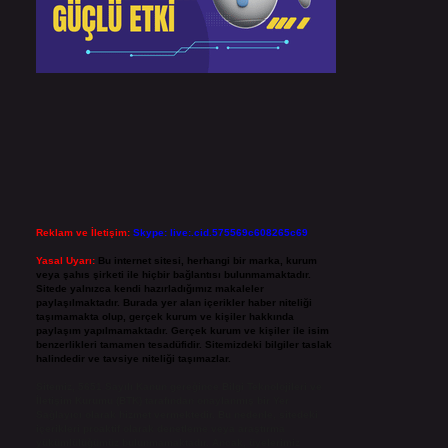
Reklam ve İletişim:
Skype: live:.cid.575569c608265c69
Yasal Uyarı:
Bu internet sitesi, herhangi bir marka, kurum
veya şahıs şirketi ile hiçbir bağlantısı bulunmamaktadır.
Sitede yalnızca kendi hazırladığımız makaleler
paylaşılmaktadır. Burada yer alan içerikler haber niteliği
taşımamakta olup, gerçek kurum ve kişiler hakkında
paylaşım yapılmamaktadır. Gerçek kurum ve kişiler ile isim
benzerlikleri tamamen tesadüfidir. Sitemizdeki bilgiler taslak
halindedir ve tavsiye niteliği taşımazlar.
Sitemiz, 5651 Sayılı Kanun gereğince Bilgi Teknolojileri ve
İletişim Kurumu (BTK) tarafından onaylanmış bir Yer
Sağlayıcı olarak hizmet vermektedir. Bu nedenle, sitedeki
içerikleri proaktif olarak denetleme veya araştırma
yükümlülüğümüz bulunmamaktadır. Ancak, üyelerimiz