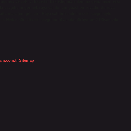
duğunuz ve çok iyi haberler beklediğiniz anlamına gelir. İnsan eski
i sevgilisini görmek rüya sahibi için güzel bir rüyadır. Bu rüya
utlu olacağını gösterir. Rüya sahibi kendisini eski sevgilisiyle
geler. Neden sürekli eski sevgilimi rüyamda görüyorum? Rüyanızda…
dam.com.tr
Sitemap