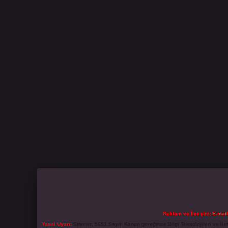
Reklam ve İletişim:
E-mai
Yasal Uyarı:
Sitemiz, 5651 Sayılı Kanun gereğince Bilgi Teknolojileri ve İl