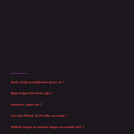
yazdıkları içeriklerin sorumluluğunu taşımakta olup, siteye
üye olarak bu sorumluluğu kabul etmiş sayılırlar.
Hukuka ve yasal düzenlemelere aykırı olduğunu
düşündüğünüz içerikleri,
backlinkpanelicomtr@gmail.com
adresine bildirmeniz halinde, ilgili içerikler yasal süre
içerisinde sitemizden kaldırılacaktır.
Son Yazılar
Ayak çıkığı kendiliğinden geçer mi ?
Ağustos 5, 2026
Bilge Kağan Etil kimin oğlu ?
Ağustos 4, 2026
Animeler Japon mu ?
Ağustos 4, 2026
Yurt dışı iPhone 16 Pro Max ne kadar ?
Temmuz 29, 2026
Köftelik bulgur ile pilavlık bulgur arasındaki fark ?
Temmuz 27, 2026