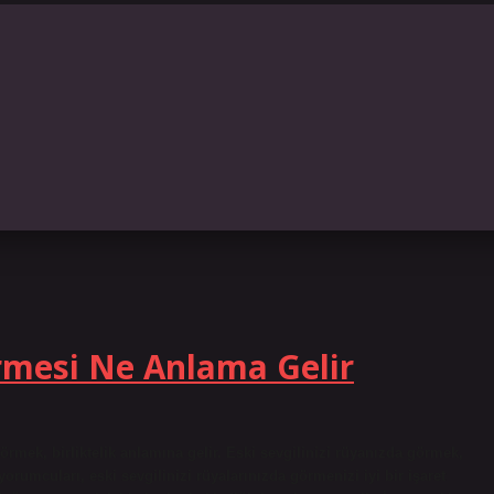
irmesi Ne Anlama Gelir
örmek, birliktelik anlamına gelir. Eski sevgilinizi rüyanızda görmek,
orumcuları, eski sevgilinizi rüyalarınızda görmenizi iyi bir işaret