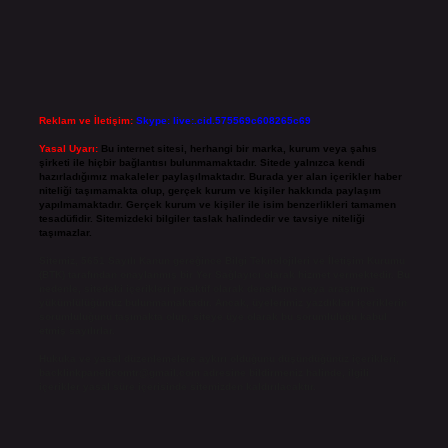
Reklam ve İletişim:
Skype: live:.cid.575569c608265c69
Yasal Uyarı:
Bu internet sitesi, herhangi bir marka, kurum veya şahıs
şirketi ile hiçbir bağlantısı bulunmamaktadır. Sitede yalnızca kendi
hazırladığımız makaleler paylaşılmaktadır. Burada yer alan içerikler haber
niteliği taşımamakta olup, gerçek kurum ve kişiler hakkında paylaşım
yapılmamaktadır. Gerçek kurum ve kişiler ile isim benzerlikleri tamamen
tesadüfidir. Sitemizdeki bilgiler taslak halindedir ve tavsiye niteliği
taşımazlar.
Sitemiz, 5651 Sayılı Kanun gereğince Bilgi Teknolojileri ve İletişim Kurumu
(BTK) tarafından onaylanmış bir Yer Sağlayıcı olarak hizmet vermektedir. Bu
nedenle, sitedeki içerikleri proaktif olarak denetleme veya araştırma
yükümlülüğümüz bulunmamaktadır. Ancak, üyelerimiz yazdıkları içeriklerin
sorumluluğunu taşımakta olup, siteye üye olarak bu sorumluluğu kabul
etmiş sayılırlar.
Hukuka ve yasal düzenlemelere aykırı olduğunu düşündüğünüz içerikleri,
backlinkpanelicomtr@gmail.com
adresine bildirmeniz halinde, ilgili
içerikler yasal süre içerisinde sitemizden kaldırılacaktır.