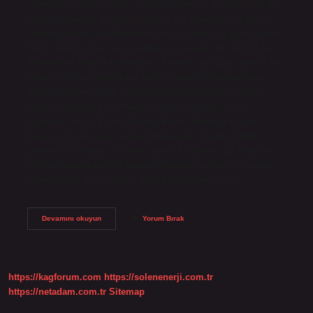
“Zemheri soğuğu geldi” dedikleri dönem, 21 Aralık ile 30
Ocak arasındaki 40 günlük soğuk kış dönemidir. Erbain
soğuğu olarak da adlandırılır. Bazı kaynaklara göre Arbain,
Hicri takvime göre aynı tarihler arasındaki kırk günlük kış
döneminin Arapça karşılığıdır. Karakış ayı hangi aydır? Ay
adları da diğer yörelerden farklı olarak kullanılmaktadır.
Bunlar Zemher-Ocak, Güçlük-Şubat, März-Mart, Abrul-
Nisan, Mai-May, Kiraz-Haziran, Orak-Temmuz, Asus-
Ağustos, İlkgüz-Eylül, Ortagüz-Ekim, Ahargüz-Kasım,
Karakış-Aralık olarak adlandırılmaktadır (Demir, 2006).
Zemheri ayı hangi aya denk gelir? Atalarımız 22 Aralık ile
30 Ocak arasındaki 40 günlük döneme Zemheri ayı adını
vermişlerdir. Hicri takvim 2024 bugün hangi ay?…
Zemheri
Devamını okuyun
Yorum Bırak
Ayı
Hangi
Takvim
https://kagforum.com
https://solenenerji.com.tr
https://netadam.com.tr
Sitemap