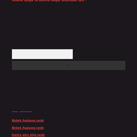
Köftelik bulgur ile pilavlık bulgur arasındaki fark ?
Temmuz 27, 2026
Arama
Son yorumlar
Bebek Agulama nedir
için
admin
Bebek Agulama nedir
için
Öykü
Kant’a göre bilgi nedir
için
admin