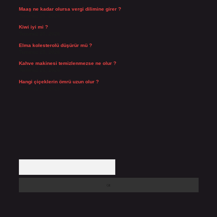
Maaş ne kadar olursa vergi dilimine girer ?
Temmuz 25, 2026
Kiwi iyi mi ?
Temmuz 25, 2026
Elma kolesterolü düşürür mü ?
Temmuz 25, 2026
Kahve makinesi temizlenmezse ne olur ?
Temmuz 23, 2026
Hangi çiçeklerin ömrü uzun olur ?
Temmuz 17, 2026
Arama