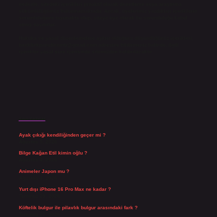
nedenle, sitedeki içerikleri proaktif olarak denetleme veya araştırma
yükümlülüğümüz bulunmamaktadır. Ancak, üyelerimiz yazdıkları içeriklerin
sorumluluğunu taşımakta olup, siteye üye olarak bu sorumluluğu kabul
etmiş sayılırlar.
Hukuka ve yasal düzenlemelere aykırı olduğunu düşündüğünüz içerikleri,
backlinkpanelicomtr@gmail.com
adresine bildirmeniz halinde, ilgili
içerikler yasal süre içerisinde sitemizden kaldırılacaktır.
Son Yazılar
Ayak çıkığı kendiliğinden geçer mi ?
Ağustos 5, 2026
Bilge Kağan Etil kimin oğlu ?
Ağustos 4, 2026
Animeler Japon mu ?
Ağustos 4, 2026
Yurt dışı iPhone 16 Pro Max ne kadar ?
Temmuz 29, 2026
Köftelik bulgur ile pilavlık bulgur arasındaki fark ?
Temmuz 27, 2026