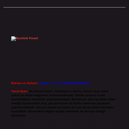
Sidebar
Reklam ve İletişim:
Skype: live:.cid.575569c608265c69
Yasal Uyarı:
Bu internet sitesi, herhangi bir marka, kurum veya şahıs
şirketi ile hiçbir bağlantısı bulunmamaktadır. Sitede yalnızca kendi
hazırladığımız makaleler paylaşılmaktadır. Burada yer alan içerikler haber
niteliği taşımamakta olup, gerçek kurum ve kişiler hakkında paylaşım
yapılmamaktadır. Gerçek kurum ve kişiler ile isim benzerlikleri tamamen
tesadüfidir. Sitemizdeki bilgiler taslak halindedir ve tavsiye niteliği
taşımazlar.
Sitemiz, 5651 Sayılı Kanun gereğince Bilgi Teknolojileri ve İletişim Kurumu
(BTK) tarafından onaylanmış bir Yer Sağlayıcı olarak hizmet vermektedir. Bu