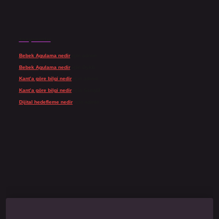
Son yorumlar
Bebek Agulama nedir
için
admin
Bebek Agulama nedir
için
Öykü
Kant’a göre bilgi nedir
için
admin
Kant’a göre bilgi nedir
için
Şengül
Dijital hedefleme nedir
için
admin
o giriş
grandoperabet
www.betexper.xyz/