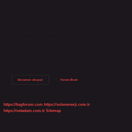
dB (ağrı eşiği) arasında değişir. Normal bir kişi 0-50 desibel
arasındaki sesleri kolayca duyabilir ve bundan rahatsız
olmaz. 85 dB şiddetindeki bir ses veya gürültü kulakları
rahatsız eder ve uzun süre maruz kalınırsa işitme hasarına
neden olabilir. 105 desibel ses ne kadar? Desibel
seviyelerine örneklerNefes alma10 dBGazla çalışan çim
biçme makinesi90 dBMotosiklet (7 m mesafe)95 dBGazete
baskı makinesi100 dBAraç kornası (5 m mesafe)105 dB13
satır daha Kaç dB üstü gürültü? Rahat bir uyku için ses
seviyesi 30 dB’yi geçmemelidir. Çalar saat 70, normal bir
konuşma 60 dB’ye karşılık gelir.…
100
Devamını okuyun
Yorum Bırak
Desibel
Ses
Ne
Kadar
https://kagforum.com
https://solenenerji.com.tr
https://netadam.com.tr
Sitemap