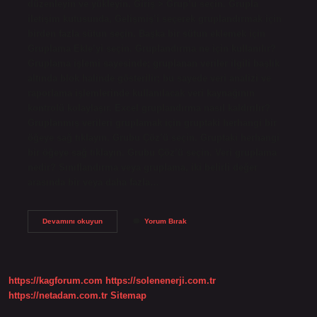
düzenleyin ve yükleyin. Giriş > Grup’u seçin. Grupla
iletişim kutusunda, Gelişmiş’i seçerek gruplandırmak için
birden fazla sütun seçin. Başka bir sütun eklemek için
Gruplama Ekle’yi seçin. Gruplandırma ne için kullanılır?
Gruplama işlemi sayesinde; gruplanan veriler ilgili başlık
altında blok halinde gösterilir; bu sayede veri analizi ve
raporlama işlemlerinde kullanılacak veri kaynağının
kontrolü kolaylaşır. Excel gruplandırma nasıl kaldırılır?
Gruplanmış verileri gruplamak için gruptaki herhangi bir
öğeye sağ tıklayın. Grubu Çöz’ü seçin. Gruptaki herhangi
bir öğeye sağ tıklayın. Grubu Çöz’ü seçin. Veri gruplama
nedir? Sınıflandırma veya gruplama, iki belirli değer
arasında bir veya daha fazla…
Excel
Devamını okuyun
Yorum Bırak
Grup
Ne
Demek
https://kagforum.com
https://solenenerji.com.tr
https://netadam.com.tr
Sitemap