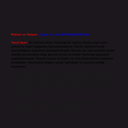
Reklam ve İletişim:
Skype: live:.cid.575569c608265c69
Yasal Uyarı:
Bu internet sitesi, herhangi bir marka, kurum veya şahıs
şirketi ile hiçbir bağlantısı bulunmamaktadır. Sitede yalnızca kendi
hazırladığımız makaleler paylaşılmaktadır. Burada yer alan içerikler haber
niteliği taşımamakta olup, gerçek kurum ve kişiler hakkında paylaşım
yapılmamaktadır. Gerçek kurum ve kişiler ile isim benzerlikleri tamamen
tesadüfidir. Sitemizdeki bilgiler taslak halindedir ve tavsiye niteliği
taşımazlar.
Sitemiz, 5651 Sayılı Kanun gereğince Bilgi Teknolojileri ve İletişim Kurumu
(BTK) tarafından onaylanmış bir Yer Sağlayıcı olarak hizmet vermektedir. Bu
nedenle, sitedeki içerikleri proaktif olarak denetleme veya araştırma
yükümlülüğümüz bulunmamaktadır. Ancak, üyelerimiz yazdıkları içeriklerin
sorumluluğunu taşımakta olup, siteye üye olarak bu sorumluluğu kabul
etmiş sayılırlar.
Hukuka ve yasal düzenlemelere aykırı olduğunu düşündüğünüz içerikleri,
backlinkpanelicomtr@gmail.com
adresine bildirmeniz halinde, ilgili
içerikler yasal süre içerisinde sitemizden kaldırılacaktır.