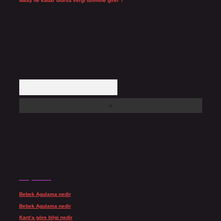
Maaş ne kadar olursa vergi dilimine girer ?
Temmuz 25, 2026
Arama
Son yorumlar
Bebek Agulama nedir
için
admin
Bebek Agulama nedir
için
Öykü
Kant’a göre bilgi nedir
için
admin