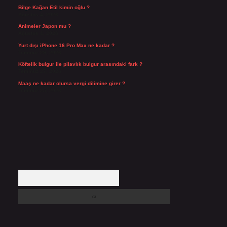
Bilge Kağan Etil kimin oğlu ?
Ağustos 4, 2026
Animeler Japon mu ?
Ağustos 4, 2026
Yurt dışı iPhone 16 Pro Max ne kadar ?
Temmuz 29, 2026
Köftelik bulgur ile pilavlık bulgur arasındaki fark ?
Temmuz 27, 2026
Maaş ne kadar olursa vergi dilimine girer ?
Temmuz 25, 2026
Arama