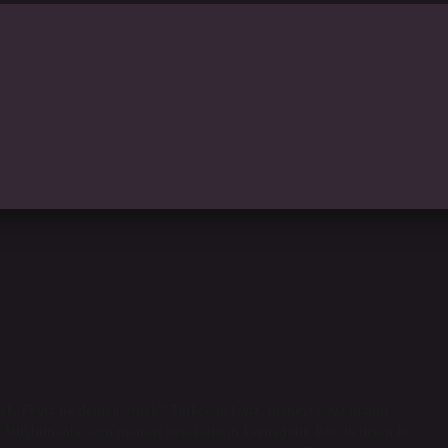
ek. Feyiz ne demek örnek? Türkçede feyiz, manevi veya maddi
 Müslümanlar için manevi bereketlerin kaynağıdır. Birçok insan bu