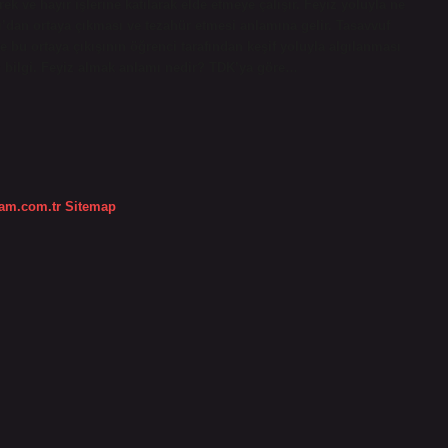
k ve hayır işlerine katılarak elde etmeye çalışır. Feyiz yoluyla ne
ı’dan ortaya çıkması ve tezahür etmesi anlamına gelir. Tasavvuf
 ve bu ortaya çıkışının öğrenci tarafından keşif yoluyla algılanması
şan bilgi. Feyiz almak anlamı nedir? TDK’ya göre…
dam.com.tr
Sitemap