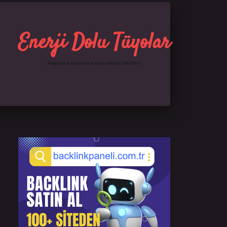
Enerji Dolu Tüyolar
Hayatına hareket katan neşeli fikirler!
Sidebar
https://ilbet.online/
famecasino giriş
grandopera