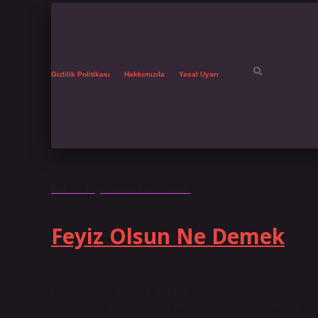
Gizlilik Politikası
Hakkımızda
Yasal Uyarı
Etiket:
Feyz vermek ne demek
Feyiz Olsun Ne Demek
Tarih: Kasım 12, 2024
Feyz olsun ne demek? [1] Etkilenmek, olgunlaşmak, öğrenm
kazanımlara ulaşmayı ifade eder. Örnek cümle: Ramazan ayı,