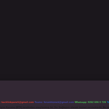
l:
backlinkpaneli@gmail.com
Teams:
forumhizmeti@gmail.com
Whatsapp: 0262 606 0 726
T
etişim Kurumu (BTK) tarafından onaylanmış bir Yer Sağlayıcı olarak hizmet vermektedir. Bu ne