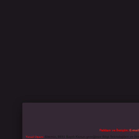
Reklam ve İletişim:
E-mai
Yasal Uyarı:
Sitemiz, 5651 Sayılı Kanun gereğince Bilgi Teknolojileri ve İl