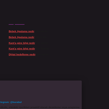
Son yorumlar
Bebek Agulama nedir
için
admin
Bebek Agulama nedir
için
Öykü
Kant’a göre bilgi nedir
için
admin
Kant’a göre bilgi nedir
için
Şengül
Dijital hedefleme nedir
için
admin
elegram: @karabul
denle, sitedeki içerikleri proaktif olarak denetleme veya araştırma