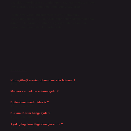
yazdıkları içeriklerin sorumluluğunu taşımakta olup, siteye
üye olarak bu sorumluluğu kabul etmiş sayılırlar.
Hukuka ve yasal düzenlemelere aykırı olduğunu
düşündüğünüz içerikleri,
backlinkpanelicomtr@gmail.com
adresine bildirmeniz halinde, ilgili içerikler yasal süre
içerisinde sitemizden kaldırılacaktır.
Son Yazılar
Kuzu göbeği mantar tohumu nerede bulunur ?
Ağustos 8, 2026
Muhtıra vermek ne anlama gelir ?
Ağustos 7, 2026
Epifenomen nedir felsefe ?
Ağustos 6, 2026
Kur’an-ı Kerim hangi ayda ?
Ağustos 6, 2026
Ayak çıkığı kendiliğinden geçer mi ?
Ağustos 5, 2026