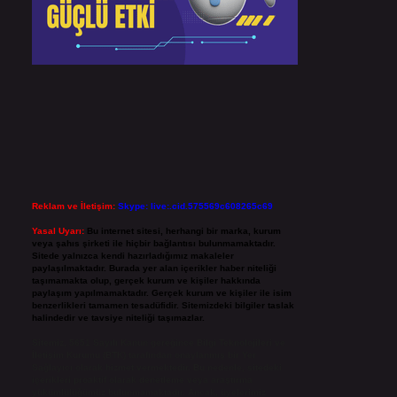
Reklam ve İletişim:
Skype: live:.cid.575569c608265c69
Yasal Uyarı:
Bu internet sitesi, herhangi bir marka, kurum
veya şahıs şirketi ile hiçbir bağlantısı bulunmamaktadır.
Sitede yalnızca kendi hazırladığımız makaleler
paylaşılmaktadır. Burada yer alan içerikler haber niteliği
taşımamakta olup, gerçek kurum ve kişiler hakkında
paylaşım yapılmamaktadır. Gerçek kurum ve kişiler ile isim
benzerlikleri tamamen tesadüfidir. Sitemizdeki bilgiler taslak
halindedir ve tavsiye niteliği taşımazlar.
Sitemiz, 5651 Sayılı Kanun gereğince Bilgi Teknolojileri ve
İletişim Kurumu (BTK) tarafından onaylanmış bir Yer
Sağlayıcı olarak hizmet vermektedir. Bu nedenle, sitedeki
içerikleri proaktif olarak denetleme veya araştırma
yükümlülüğümüz bulunmamaktadır. Ancak, üyelerimiz