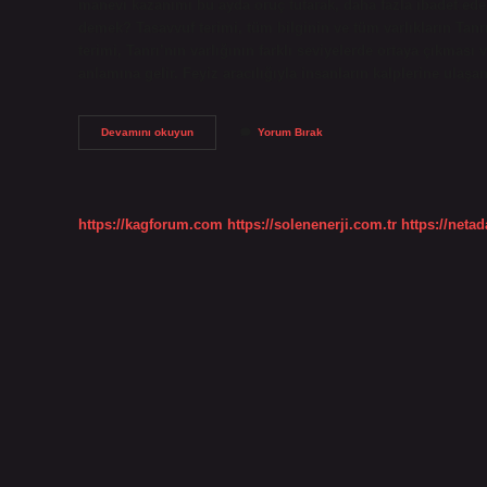
manevi kazanımı bu ayda oruç tutarak, daha fazla ibadet edere
demek? Tasavvuf terimi, tüm bilginin ve tüm varlıkların Tanr
terimi, Tanrı’nın varlığının farklı seviyelerde ortaya çıkması
anlamına gelir. Feyiz aracılığıyla insanların kalplerine ula
Feyiz
Devamını okuyun
Yorum Bırak
Olsun
Ne
Demek
https://kagforum.com
https://solenenerji.com.tr
https://neta