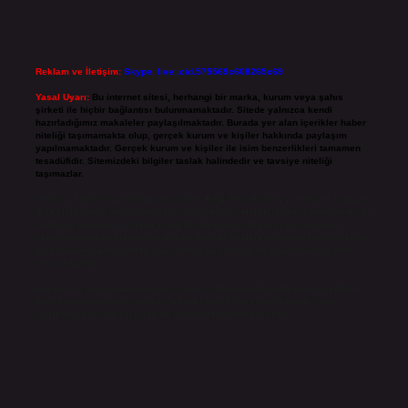
Reklam ve İletişim:
Skype: live:.cid.575569c608265c69
Yasal Uyarı:
Bu internet sitesi, herhangi bir marka, kurum veya şahıs
şirketi ile hiçbir bağlantısı bulunmamaktadır. Sitede yalnızca kendi
hazırladığımız makaleler paylaşılmaktadır. Burada yer alan içerikler haber
niteliği taşımamakta olup, gerçek kurum ve kişiler hakkında paylaşım
yapılmamaktadır. Gerçek kurum ve kişiler ile isim benzerlikleri tamamen
tesadüfidir. Sitemizdeki bilgiler taslak halindedir ve tavsiye niteliği
taşımazlar.
Sitemiz, 5651 Sayılı Kanun gereğince Bilgi Teknolojileri ve İletişim Kurumu
(BTK) tarafından onaylanmış bir Yer Sağlayıcı olarak hizmet vermektedir. Bu
nedenle, sitedeki içerikleri proaktif olarak denetleme veya araştırma
yükümlülüğümüz bulunmamaktadır. Ancak, üyelerimiz yazdıkları içeriklerin
sorumluluğunu taşımakta olup, siteye üye olarak bu sorumluluğu kabul
etmiş sayılırlar.
Hukuka ve yasal düzenlemelere aykırı olduğunu düşündüğünüz içerikleri,
backlinkpanelicomtr@gmail.com
adresine bildirmeniz halinde, ilgili
içerikler yasal süre içerisinde sitemizden kaldırılacaktır.