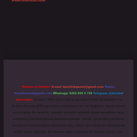
no giriş
grandoperabet
www.betexper.xyz/
Reklam ve İletişim:
E-mail:
backlinkpaneli@gmail.com
Teams:
forumhizmeti@gmail.com
Whatsapp: 0262 606 0 726
Telegram: @karabul
Yasal Uyarı:
Sitemiz, 5651 Sayılı Kanun gereğince Bilgi Teknolojileri ve
İletişim Kurumu (BTK) tarafından onaylanmış bir Yer Sağlayıcı olarak hizmet
vermektedir. Bu nedenle, sitedeki içerikleri proaktif olarak denetleme veya
araştırma yükümlülüğümüz bulunmamaktadır. Ancak, üyelerimiz yazdıkları
içeriklerin sorumluluğunu taşımakta olup, siteye üye olarak bu sorumluluğu
kabul etmiş sayılırlar. Bu internet sitesi, herhangi bir marka, kurum veya