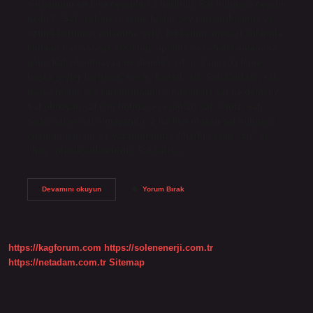
sorusunun en kısa cevapları 3 harflidir. Saf bulmaca cevabı
nedir? “Saf” kelimesi, içine hiçbir şey karıştırılmamış ve
özünü korumuş anlamına gelir. Bu kelime mecazi anlamda
kullanılır ve anlayış eksikliği, aptallık ve cehalet anlamına
gelir. Katışık olmayan ne demek? sıf. (< katış-ı-k) İçine
başka şeyler karışmış, necis, karışık. sıf. Saf, katıksız, saf,
başka hiçbir şey karıştırılmamış. Katışıksız saf ne demek?
Saf olmayan saf için bulmaca cevapları saf, temiz, saf,
sade, saf ve saf olmayandır. 2 harften oluşan saf bulmaca
çözümü için bir öz yazabilirsiniz. 3 harfli cevap “ari” ve
“has” olarak adlandırılır. Saf halis…
Katışıksız
Devamını okuyun
Yorum Bırak
Halis
Ne
Demek
https://kagforum.com
https://solenenerji.com.tr
https://netadam.com.tr
Sitemap