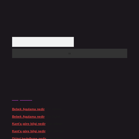
Arama
Son yorumlar
Bebek Agulama nedir
için
admin
Bebek Agulama nedir
için
Öykü
Kant’a göre bilgi nedir
için
admin
Kant’a göre bilgi nedir
için
Şengül
Dijital hedefleme nedir
için
admin