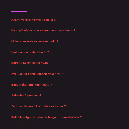
Son Yazılar
Âşârm vergisi yerine ne geldi ?
Ağustos 9, 2026
Kuzu göbeği mantar tohumu nerede bulunur ?
Ağustos 8, 2026
Muhtıra vermek ne anlama gelir ?
Ağustos 7, 2026
Epifenomen nedir felsefe ?
Ağustos 6, 2026
Kur’an-ı Kerim hangi ayda ?
Ağustos 6, 2026
Ayak çıkığı kendiliğinden geçer mi ?
Ağustos 5, 2026
Bilge Kağan Etil kimin oğlu ?
Ağustos 4, 2026
Animeler Japon mu ?
Ağustos 4, 2026
Yurt dışı iPhone 16 Pro Max ne kadar ?
Temmuz 29, 2026
Köftelik bulgur ile pilavlık bulgur arasındaki fark ?
Temmuz 27, 2026