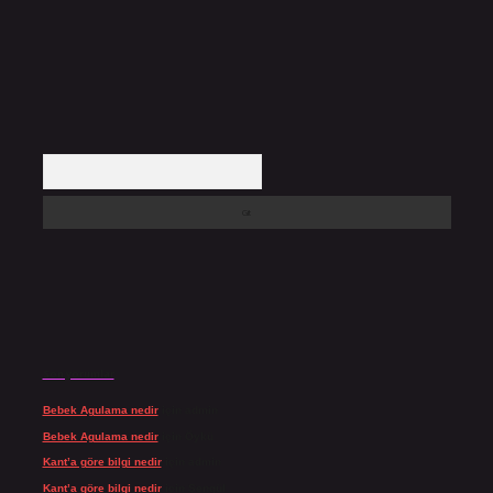
Arama
Son yorumlar
Bebek Agulama nedir
için
admin
Bebek Agulama nedir
için
Öykü
Kant’a göre bilgi nedir
için
admin
Kant’a göre bilgi nedir
için
Şengül