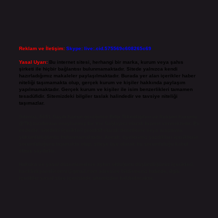
Reklam ve İletişim:
Skype: live:.cid.575569c608265c69
Yasal Uyarı:
Bu internet sitesi, herhangi bir marka, kurum veya şahıs
şirketi ile hiçbir bağlantısı bulunmamaktadır. Sitede yalnızca kendi
hazırladığımız makaleler paylaşılmaktadır. Burada yer alan içerikler haber
niteliği taşımamakta olup, gerçek kurum ve kişiler hakkında paylaşım
yapılmamaktadır. Gerçek kurum ve kişiler ile isim benzerlikleri tamamen
tesadüfidir. Sitemizdeki bilgiler taslak halindedir ve tavsiye niteliği
taşımazlar.
Sitemiz, 5651 Sayılı Kanun gereğince Bilgi Teknolojileri ve İletişim Kurumu
(BTK) tarafından onaylanmış bir Yer Sağlayıcı olarak hizmet vermektedir. Bu
nedenle, sitedeki içerikleri proaktif olarak denetleme veya araştırma
yükümlülüğümüz bulunmamaktadır. Ancak, üyelerimiz yazdıkları içeriklerin
sorumluluğunu taşımakta olup, siteye üye olarak bu sorumluluğu kabul
etmiş sayılırlar.
Hukuka ve yasal düzenlemelere aykırı olduğunu düşündüğünüz içerikleri,
backlinkpanelicomtr@gmail.com
adresine bildirmeniz halinde, ilgili
içerikler yasal süre içerisinde sitemizden kaldırılacaktır.