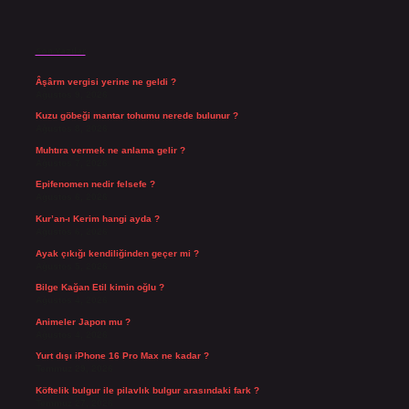
Son Yazılar
Âşârm vergisi yerine ne geldi ?
Ağustos 9, 2026
Kuzu göbeği mantar tohumu nerede bulunur ?
Ağustos 8, 2026
Muhtıra vermek ne anlama gelir ?
Ağustos 7, 2026
Epifenomen nedir felsefe ?
Ağustos 6, 2026
Kur’an-ı Kerim hangi ayda ?
Ağustos 6, 2026
Ayak çıkığı kendiliğinden geçer mi ?
Ağustos 5, 2026
Bilge Kağan Etil kimin oğlu ?
Ağustos 4, 2026
Animeler Japon mu ?
Ağustos 4, 2026
Yurt dışı iPhone 16 Pro Max ne kadar ?
Temmuz 29, 2026
Köftelik bulgur ile pilavlık bulgur arasındaki fark ?
Temmuz 27, 2026