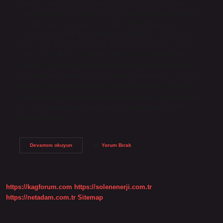
Huawei, marka değerini yüzde 29 artırarak 71,2 milyar
dolara çıkardı ve Verizon’un yerini alarak dokuzuncu sırada
yer aldı. Samsung kaçıncı sırada? Araştırmaya göre;
Samsung’un 2021’de açıklanan marka değeri 74,6 milyar
dolar iken, bu değer 2022’de yüzde 17 artarak 87,7 milyar
dolara çıktı. Bu da Samsung’un üç yıl üst üste listede
beşinci sırada yer almaya devam ettiği anlamına geliyor.
Huawei hangi ülkenin malı? Huawei Technologies Co. Ltd.
Huawei veya kısaca Huawei, merkezi Shenzhen, Çin’de
bulunan bir Çin çokuluslu şirketidir. Huawei Technologies
Co., Ltd. Huawei nasıl bir firma? Huawei Kimdir? 1987
yılında kurulan…
Huawei
Devamını okuyun
Yorum Bırak
Kaçıncı
Sırada
https://kagforum.com
https://solenenerji.com.tr
https://netadam.com.tr
Sitemap