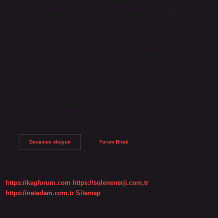
Hood” şarkısının, gizli şeyleri göstermek için “burada ve
orada” demenin bir yolu olduğu da rivayet edilir. Bu kuşu
rüyada görmek, su getirmeye, sıkıntıdan kurtulmaya,
uzaktan haber almaya, misafir ağırlamaya ve emniyette
olmaya yorumlanır. Hz Süleyman’a hizmet eden kuşun adı
nedir? Başka bir deyişle, hüdhüd, “sıcak-sıcak” gibi bir ses
çıkardığı ve Hz. Süleyman’a bir gönderme olduğu için,
Mürg-i Süleyman olarak da bilinen Hz. Süleyman’a bir
göndermedir ve Hz. Süleyman’a “burada ve orada” dediği
söylenen ve suyu uzaktan görme konusunda oldukça
gelişmiş bir yeteneğe sahip bir kuş türü olarak bilinir. Aynı
şekilde, Süleyman’a kuş dilini…
Hüdhüd
Devamını okuyun
Yorum Bırak
Kuşu
Hangi
Peygamberin
https://kagforum.com
https://solenenerji.com.tr
https://netadam.com.tr
Sitemap