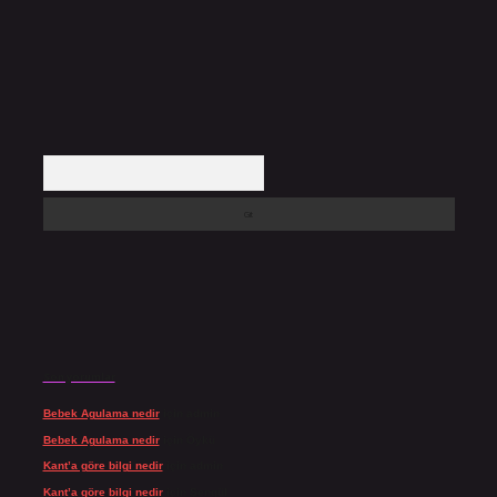
Arama
Son yorumlar
Bebek Agulama nedir
için
admin
Bebek Agulama nedir
için
Öykü
Kant’a göre bilgi nedir
için
admin
Kant’a göre bilgi nedir
için
Şengül