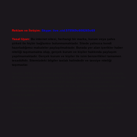
Reklam ve İletişim:
Skype: live:.cid.575569c608265c69
Yasal Uyarı:
Bu internet sitesi, herhangi bir marka, kurum veya şahıs
şirketi ile hiçbir bağlantısı bulunmamaktadır. Sitede yalnızca kendi
hazırladığımız makaleler paylaşılmaktadır. Burada yer alan içerikler haber
niteliği taşımamakta olup, gerçek kurum ve kişiler hakkında paylaşım
yapılmamaktadır. Gerçek kurum ve kişiler ile isim benzerlikleri tamamen
tesadüfidir. Sitemizdeki bilgiler taslak halindedir ve tavsiye niteliği
taşımazlar.
Sitemiz, 5651 Sayılı Kanun gereğince Bilgi Teknolojileri ve İletişim Kurumu
(BTK) tarafından onaylanmış bir Yer Sağlayıcı olarak hizmet vermektedir. Bu
nedenle, sitedeki içerikleri proaktif olarak denetleme veya araştırma
yükümlülüğümüz bulunmamaktadır. Ancak, üyelerimiz yazdıkları içeriklerin
sorumluluğunu taşımakta olup, siteye üye olarak bu sorumluluğu kabul
etmiş sayılırlar.
Hukuka ve yasal düzenlemelere aykırı olduğunu düşündüğünüz içerikleri,
backlinkpanelicomtr@gmail.com
adresine bildirmeniz halinde, ilgili
içerikler yasal süre içerisinde sitemizden kaldırılacaktır.