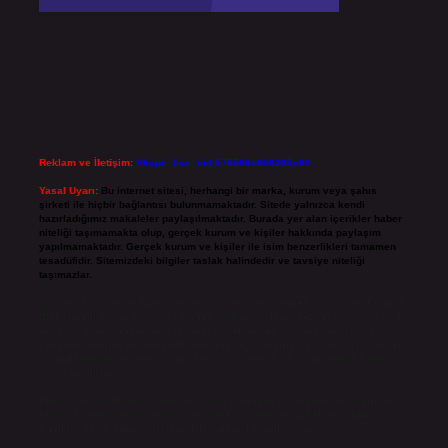
Reklam ve İletişim:
Skype: live:.cid.575569c608265c69
Yasal Uyarı:
Bu internet sitesi, herhangi bir marka, kurum veya şahıs
şirketi ile hiçbir bağlantısı bulunmamaktadır. Sitede yalnızca kendi
hazırladığımız makaleler paylaşılmaktadır. Burada yer alan içerikler haber
niteliği taşımamakta olup, gerçek kurum ve kişiler hakkında paylaşım
yapılmamaktadır. Gerçek kurum ve kişiler ile isim benzerlikleri tamamen
tesadüfidir. Sitemizdeki bilgiler taslak halindedir ve tavsiye niteliği
taşımazlar.
Sitemiz, 5651 Sayılı Kanun gereğince Bilgi Teknolojileri ve İletişim Kurumu
(BTK) tarafından onaylanmış bir Yer Sağlayıcı olarak hizmet vermektedir. Bu
nedenle, sitedeki içerikleri proaktif olarak denetleme veya araştırma
yükümlülüğümüz bulunmamaktadır. Ancak, üyelerimiz yazdıkları içeriklerin
sorumluluğunu taşımakta olup, siteye üye olarak bu sorumluluğu kabul
etmiş sayılırlar.
Hukuka ve yasal düzenlemelere aykırı olduğunu düşündüğünüz içerikleri,
backlinkpanelicomtr@gmail.com
adresine bildirmeniz halinde, ilgili
içerikler yasal süre içerisinde sitemizden kaldırılacaktır.