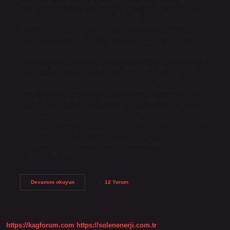
veya web sayfalarının benzersiz tanımlayıcılarıdır. ID’ler,
belirli bir kaynağın benzersiz etiketleridir ve her kaynağın
benzersiz bir ID’si vardır. ID açıklamaları, bilgisayar
sistemlerinin veya web sitelerinin yönetiminde kullanılan
benzersiz tanımlayıcılardır. ID açıklamaları, kullanıcıların
bir kaynağa erişmesini, kaynağı kullanmasını ve kaynağın
verilerini değiştirmesini kontrol etmek için kullanılır. ID
açıklamaları, kullanıcının dijital kaynaklara ve web
sayfalarına erişimini kontrol etmek için kullanılan bir araç
olarak da kullanılır. ID açıklamaları, kullanıcıların
kaynaklarını kontrol etmesine ve kullanmasına izin veren
bir izin sistemini oluşturmak için kullanılır. ID açıklamaları,
aynı zamanda kullanıcının kaynaklarının ne zaman
değiştirildiğini ve hangi kullanıcı tarafından
değiştirildiğini…
ID
Devamını okuyun
12 Yorum
aciklamasi
nedir
https://kagforum.com
https://solenenerji.com.tr