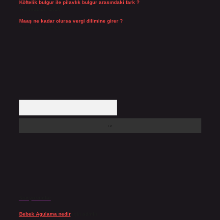
Köftelik bulgur ile pilavlık bulgur arasındaki fark ?
Temmuz 27, 2026
Maaş ne kadar olursa vergi dilimine girer ?
Temmuz 25, 2026
Arama
Son yorumlar
Bebek Agulama nedir
için
admin