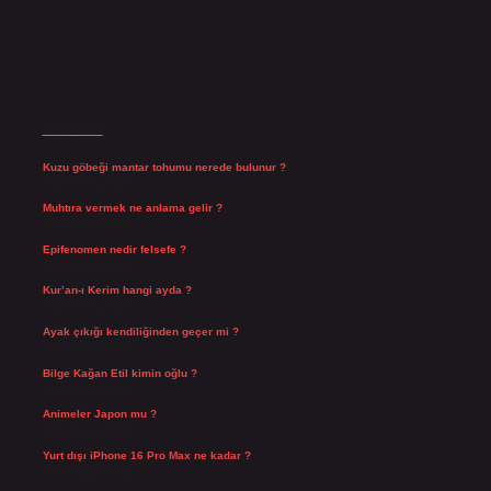
Son Yazılar
Kuzu göbeği mantar tohumu nerede bulunur ?
Ağustos 8, 2026
Muhtıra vermek ne anlama gelir ?
Ağustos 7, 2026
Epifenomen nedir felsefe ?
Ağustos 6, 2026
Kur’an-ı Kerim hangi ayda ?
Ağustos 6, 2026
Ayak çıkığı kendiliğinden geçer mi ?
Ağustos 5, 2026
Bilge Kağan Etil kimin oğlu ?
Ağustos 4, 2026
Animeler Japon mu ?
Ağustos 4, 2026
Yurt dışı iPhone 16 Pro Max ne kadar ?
Temmuz 29, 2026