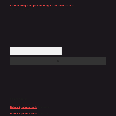
Köftelik bulgur ile pilavlık bulgur arasındaki fark ?
Temmuz 27, 2026
Arama
Son yorumlar
Bebek Agulama nedir
için
admin
Bebek Agulama nedir
için
Öykü