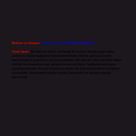
Reklam ve İletişim:
Skype: live:.cid.575569c608265c69
Yasal Uyarı:
Bu internet sitesi, herhangi bir marka, kurum veya şahıs
şirketi ile hiçbir bağlantısı bulunmamaktadır. Sitede yalnızca kendi
hazırladığımız makaleler paylaşılmaktadır. Burada yer alan içerikler haber
niteliği taşımamakta olup, gerçek kurum ve kişiler hakkında paylaşım
yapılmamaktadır. Gerçek kurum ve kişiler ile isim benzerlikleri tamamen
tesadüfidir. Sitemizdeki bilgiler taslak halindedir ve tavsiye niteliği
taşımazlar.
Sitemiz, 5651 Sayılı Kanun gereğince Bilgi Teknolojileri ve İletişim Kurumu
(BTK) tarafından onaylanmış bir Yer Sağlayıcı olarak hizmet vermektedir. Bu
nedenle, sitedeki içerikleri proaktif olarak denetleme veya araştırma
yükümlülüğümüz bulunmamaktadır. Ancak, üyelerimiz yazdıkları içeriklerin
sorumluluğunu taşımakta olup, siteye üye olarak bu sorumluluğu kabul
etmiş sayılırlar.
Hukuka ve yasal düzenlemelere aykırı olduğunu düşündüğünüz içerikleri,
backlinkpanelicomtr@gmail.com
adresine bildirmeniz halinde, ilgili
içerikler yasal süre içerisinde sitemizden kaldırılacaktır.