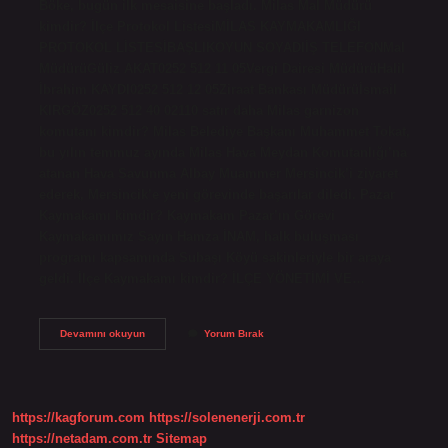
Böke, bugün ilk mesaisine başladı. Milas Mal Müdürü
kimdir? İlçe Protokol ListesiMİLAS KAYMAKAMLIĞI
PROTOKOL LİSTESİBAŞLIKOYUN SOYADIİŞ TELEFONMal
MüdürüGüliz AKAT0252 512 11 05Vergi Dairesi MüdürüHalil
İbrahim KAYDI0252 512 12 05Ziraat Bankası Müdürüİsmail
KIRGÖZ0252 512 40 02110 satır daha Milas garnizon
komutanı kimdir? Milas Belediye Başkanı Muhammet Tokat,
bu yılın temmuz ayında Milas Hava Meydan Komutanlığı’na
atanan Hava Savunma Albay Muammer Mersincik’i ziyaret
ederek, Mersincik’e yeni görevinde başarılar diledi. Pazar
Kaymakamı kimdir? Kaymakam Pazar’ın Görevi
Kaymakamımız Sayın Hamza İNAM, halk buluşması
programı kapsamında Subaşı Köyü sakinleriyle bir araya
geldi. İlçe Kaymakamı kimdir? İLÇE YÖNETİMİ VE…
Milas
Devamını okuyun
Yorum Bırak
Ilçe
Kaymakamı
Kimdir
https://kagforum.com
https://solenenerji.com.tr
https://netadam.com.tr
Sitemap