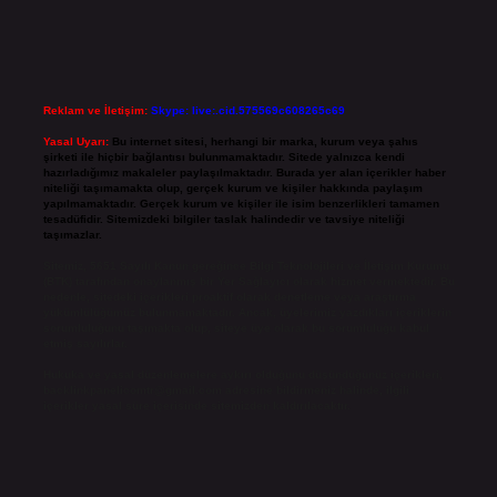
Reklam ve İletişim:
Skype: live:.cid.575569c608265c69
Yasal Uyarı:
Bu internet sitesi, herhangi bir marka, kurum veya şahıs
şirketi ile hiçbir bağlantısı bulunmamaktadır. Sitede yalnızca kendi
hazırladığımız makaleler paylaşılmaktadır. Burada yer alan içerikler haber
niteliği taşımamakta olup, gerçek kurum ve kişiler hakkında paylaşım
yapılmamaktadır. Gerçek kurum ve kişiler ile isim benzerlikleri tamamen
tesadüfidir. Sitemizdeki bilgiler taslak halindedir ve tavsiye niteliği
taşımazlar.
Sitemiz, 5651 Sayılı Kanun gereğince Bilgi Teknolojileri ve İletişim Kurumu
(BTK) tarafından onaylanmış bir Yer Sağlayıcı olarak hizmet vermektedir. Bu
nedenle, sitedeki içerikleri proaktif olarak denetleme veya araştırma
yükümlülüğümüz bulunmamaktadır. Ancak, üyelerimiz yazdıkları içeriklerin
sorumluluğunu taşımakta olup, siteye üye olarak bu sorumluluğu kabul
etmiş sayılırlar.
Hukuka ve yasal düzenlemelere aykırı olduğunu düşündüğünüz içerikleri,
backlinkpanelicomtr@gmail.com
adresine bildirmeniz halinde, ilgili
içerikler yasal süre içerisinde sitemizden kaldırılacaktır.