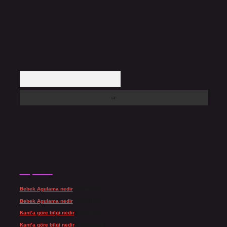
Arama
Son yorumlar
Bebek Agulama nedir
için
admin
Bebek Agulama nedir
için
Öykü
Kant’a göre bilgi nedir
için
admin
Kant’a göre bilgi nedir
için
Şengül