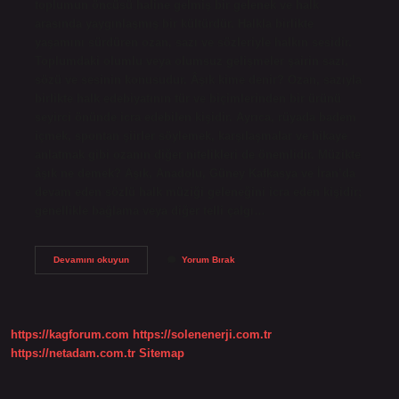
toplumun öncüsü haline gelmiş bir gelenek ve halk
arasında yaygınlaşmış bir kültürdür. Halkla birlikte
yaşamını sürdüren ozan, sazı ve sözleriyle halkın sesidir.
Toplumdaki olumlu veya olumsuz gelişmeler şairin sazı,
sözü ve sesinin konusudur. Âşık kime denir? Ozan, sazıyla
birlikte halk edebiyatının tür ve biçimlerinden bir ürünü
seyirci önünde icra edebilen kişidir. Ayrıca, rüyada badem
içmek, spontan şiirler söylemek, karşılaşmalar ve hikaye
anlatmak gibi ozanın diğer nitelikleri de önemlidir. Müzikte
âşık ne demek? Aşık, Anadolu, Güney Kafkasya ve İran’da
devam eden sözlü halk müziği geleneğini icra eden kişidir;
genellikle bağlama veya diğer telli çalgı…
Âşıklık
Devamını okuyun
Yorum Bırak
Kültürü
Nedir
https://kagforum.com
https://solenenerji.com.tr
https://netadam.com.tr
Sitemap